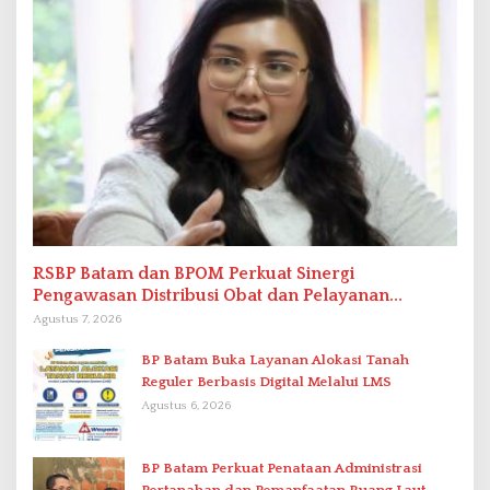
RSBP Batam dan BPOM Perkuat Sinergi
Pengawasan Distribusi Obat dan Pelayanan
Kefarmasian
Agustus 7, 2026
BP Batam Buka Layanan Alokasi Tanah
Reguler Berbasis Digital Melalui LMS
Agustus 6, 2026
BP Batam Perkuat Penataan Administrasi