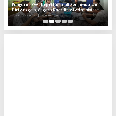
Pengurus PWI Kepri Hormati Pengunduran
K
Diri Anggota, Segera Koordinasi Administrasi
G
ke Pusat
S
Di Batam, Headline
|
Agustus 7, 2026
Di 