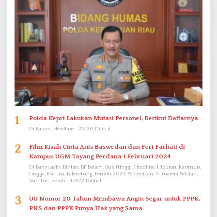
1
Polda Kepri Lakukan Mutasi Personel, Berikut Daftarnya
Di Batam, Headline
23420 Dilihat
2
Film Kisah Cinta Anis Baswedan dan Feri Farhati di
Kampus UGM Tayang Perdana 1 Februari 2024
Di Banyuasin, Bintan, BP Batam, Bukittinggi, Headline, Hiburan, Karimun,
Lingga, Natuna, Palembang, Pemilu 2024, Pendidikan, Sumatera Selatan,
Sumbar, Tokoh
17827 Dilihat
3
UU Nomor 20 Tahun Membawa Angin Segar untuk PPPK.
PNS dan PPPK Punya Hak yang Sama