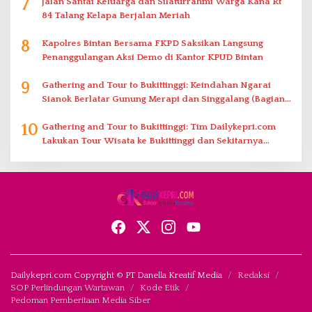
7
Jalan Santai Keluarga dan Silaturrahmi Warga Kana Rt
84 Talang Kelapa Berjalan Meriah
8
Kapolres Bintan Bersama FKPD Saksikan Langsung
Penanggulangan Aksi Demo di Kantor KPUD Bintan
9
Gathering and Tour to Bukittinggi: Keindahan Ngarai
Sianok Berlatar Gunung Merapi dan Singgalang (Bagian
2)
10
Gathering and Tour to Bukittinggi: Tim Dailykepri.com
Lakukan Tour Wisata ke Bukittinggi dan Sekitarnya
(Bagian 1)
Dailykepri.com Copyright © PT Danella Kreatif Media
Redaksi
SOP Perlindungan Wartawan
Kode Etik
Pedoman Pemberitaan Media Siber