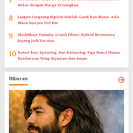
7
Bekas dengan Harga Terjangkau
8
Jangan Langsung Ngebut Setelah Ganti Ban Motor, Ada
Masa Inreyen 100 Km
9
Modifikasi Yamaha Grand Filano Hybrid Bernuansa
Jepang Jadi Sorotan
10
Rotasi Ban, Spooring, dan Balancing: Tiga Kunci Utama
Kendaraan Tetap Nyaman dan Aman
Hiburan