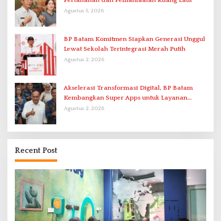
Pertanahan dan Pemanfaatan Ruang Laut
Agustus 5, 2026
BP Batam Komitmen Siapkan Generasi Unggul
Lewat Sekolah Terintegrasi Merah Putih
Agustus 2, 2026
Akselerasi Transformasi Digital, BP Batam
Kembangkan Super Apps untuk Layanan
Terpadu
Agustus 2, 2026
Recent Post