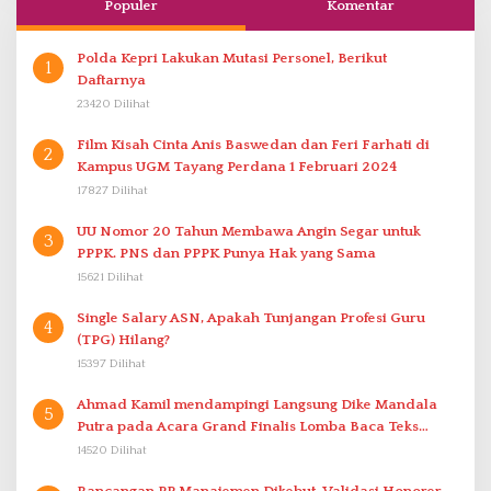
Populer
Komentar
Polda Kepri Lakukan Mutasi Personel, Berikut
1
Daftarnya
23420 Dilihat
Film Kisah Cinta Anis Baswedan dan Feri Farhati di
2
Kampus UGM Tayang Perdana 1 Februari 2024
17827 Dilihat
UU Nomor 20 Tahun Membawa Angin Segar untuk
3
PPPK. PNS dan PPPK Punya Hak yang Sama
15621 Dilihat
Single Salary ASN, Apakah Tunjangan Profesi Guru
4
(TPG) Hilang?
15397 Dilihat
Ahmad Kamil mendampingi Langsung Dike Mandala
5
Putra pada Acara Grand Finalis Lomba Baca Teks
Proklamasi Mirip Bung Karno di Bali
14520 Dilihat