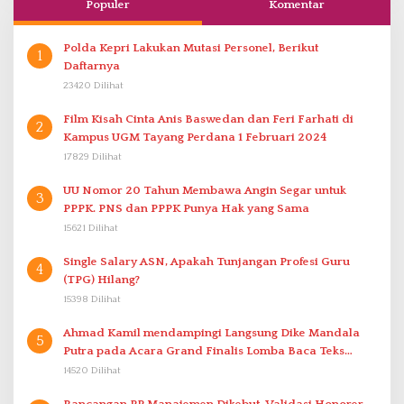
Populer
Komentar
Polda Kepri Lakukan Mutasi Personel, Berikut
1
Daftarnya
23420 Dilihat
Film Kisah Cinta Anis Baswedan dan Feri Farhati di
2
Kampus UGM Tayang Perdana 1 Februari 2024
17829 Dilihat
UU Nomor 20 Tahun Membawa Angin Segar untuk
3
PPPK. PNS dan PPPK Punya Hak yang Sama
15621 Dilihat
Single Salary ASN, Apakah Tunjangan Profesi Guru
4
(TPG) Hilang?
15398 Dilihat
Ahmad Kamil mendampingi Langsung Dike Mandala
5
Putra pada Acara Grand Finalis Lomba Baca Teks
Proklamasi Mirip Bung Karno di Bali
14520 Dilihat