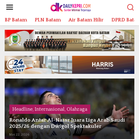
L
e
w
BP Batam
PLN Batam
Air Batam Hilir
DPRD Bata
a
t
i
k
e
k
o
n
t
e
n
Headline
,
Internasional
,
Olahraga
Ronaldo Antar Al-Nassr Juara Liga Arab Saudi
2025/26 dengan Dwigol Spektakuler
Mei 22, 2026