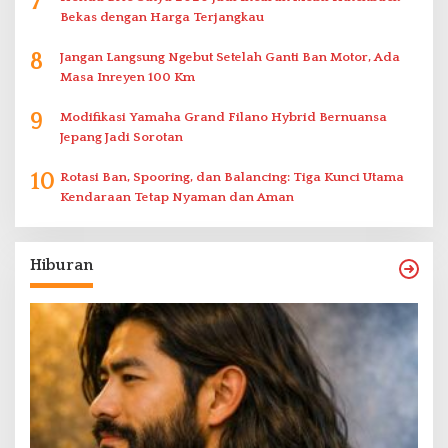
7
Bekas dengan Harga Terjangkau
8
Jangan Langsung Ngebut Setelah Ganti Ban Motor, Ada
Masa Inreyen 100 Km
9
Modifikasi Yamaha Grand Filano Hybrid Bernuansa
Jepang Jadi Sorotan
10
Rotasi Ban, Spooring, dan Balancing: Tiga Kunci Utama
Kendaraan Tetap Nyaman dan Aman
Hiburan