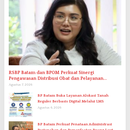
RSBP Batam dan BPOM Perkuat Sinergi
Pengawasan Distribusi Obat dan Pelayanan
Kefarmasian
Agustus 7, 2026
BP Batam Buka Layanan Alokasi Tanah
Reguler Berbasis Digital Melalui LMS
Agustus 6, 2026
BP Batam Perkuat Penataan Administrasi