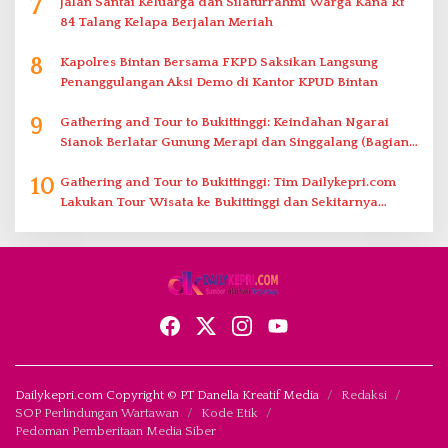
7
Jalan Santai Keluarga dan Silaturrahmi Warga Kana Rt
84 Talang Kelapa Berjalan Meriah
8
Kapolres Bintan Bersama FKPD Saksikan Langsung
Penanggulangan Aksi Demo di Kantor KPUD Bintan
9
Gathering and Tour to Bukittinggi: Keindahan Ngarai
Sianok Berlatar Gunung Merapi dan Singgalang (Bagian
2)
10
Gathering and Tour to Bukittinggi: Tim Dailykepri.com
Lakukan Tour Wisata ke Bukittinggi dan Sekitarnya
(Bagian 1)
Dailykepri.com Copyright © PT Danella Kreatif Media
Redaksi
SOP Perlindungan Wartawan
Kode Etik
Pedoman Pemberitaan Media Siber