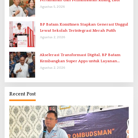
Pertanahan dan Pemanfaatan Ruang Laut
Agustus 5, 2026
BP Batam Komitmen Siapkan Generasi Unggul
Lewat Sekolah Terintegrasi Merah Putih
Agustus 2, 2026
Akselerasi Transformasi Digital, BP Batam
Kembangkan Super Apps untuk Layanan
Terpadu
Agustus 2, 2026
Recent Post