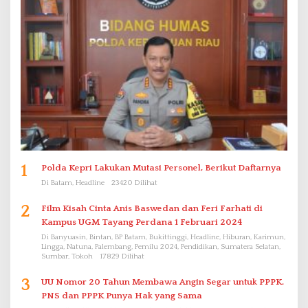
1
Polda Kepri Lakukan Mutasi Personel, Berikut Daftarnya
Di Batam, Headline
23420 Dilihat
2
Film Kisah Cinta Anis Baswedan dan Feri Farhati di
Kampus UGM Tayang Perdana 1 Februari 2024
Di Banyuasin, Bintan, BP Batam, Bukittinggi, Headline, Hiburan, Karimun,
Lingga, Natuna, Palembang, Pemilu 2024, Pendidikan, Sumatera Selatan,
Sumbar, Tokoh
17829 Dilihat
3
UU Nomor 20 Tahun Membawa Angin Segar untuk PPPK.
PNS dan PPPK Punya Hak yang Sama