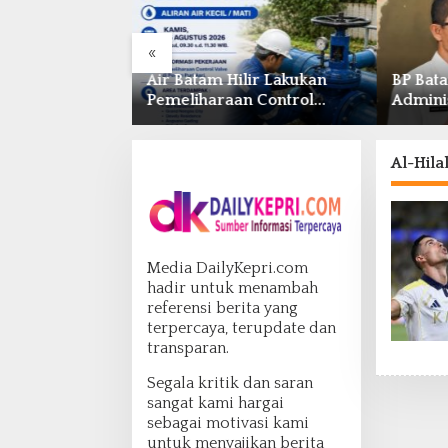
«
odus Penipuan
Air Batam Hilir Lakukan
BP Bat
ukcapil Batam
Pemeliharaan Control
Admini
ivasi IKD Wajib
Valve, Ini Daftar Area
dan Pe
Terdampak
Laut
Al-Hila
Media DailyKepri.com
hadir untuk menambah
referensi berita yang
terpercaya, terupdate dan
transparan.
Segala kritik dan saran
sangat kami hargai
sebagai motivasi kami
untuk menyajikan berita