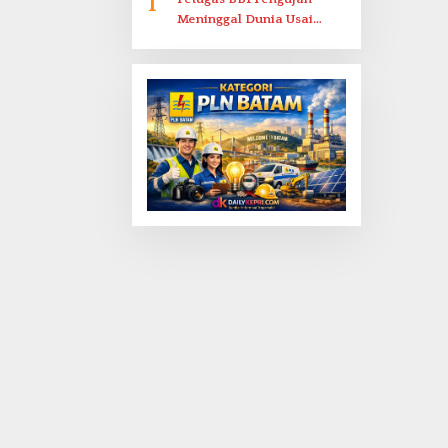
1
Meninggal Dunia Usai
Dirawat di RSJKO Engku
Haji Daud