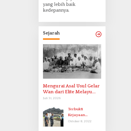
yang lebih baik
kedepannya.
Sejarah
Mengurai Asal Usul Gelar
Wan dari Elite Melayu
Hingga Populer di
Juli 31, 2026
Indonesia
Terbukti
Kejayaan
Indonesia pada
Oktober 8, 2022
Abad-9 Sebagai