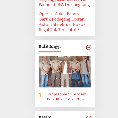
Padam di IPA Duriangkang
Operasi Cukai Batam:
Garuk Pedagang Eceran,
Aktor Intelektual Rokok
Ilegal Tak Tersentuh?
Bukitttinggi
1
Sikapi Laporan Gesekan
Penertiban Lahan, Tim
Hukum Terlapor
Memenuhi Undangan
Klarifikasi Polresta
Batam