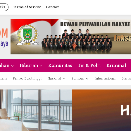
eks
Terms of Service
Contact
ahan
Hiburan
Komunitas
Tni & Polri
Kriminal
atam
Pemko Bukittinggi
Nasional
Sumbar
Internasional
Bisnis