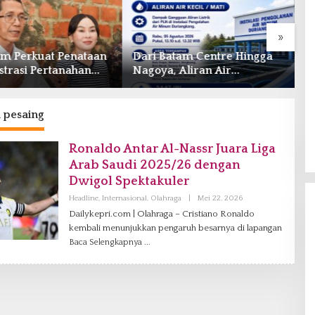
»
am Perkuat Penataan
Dari Batam Centre Hingga
O
strasi Pertanahan
Nagoya, Aliran Air
P
manfaatan Ruang
Terganggu Akibat Listrik
I
Padam di IPA Duriangkang
T
l pesaing
Ronaldo Antar Al-Nassr Juara Liga
Arab Saudi 2025/26 dengan
Dwigol Spektakuler
Headline
,
Internasional
,
Olahraga
|
Mei 22, 2026
O
L
Dailykepri.com | Olahraga – Cristiano Ronaldo
E
kembali menunjukkan pengaruh besarnya di lapangan
H
V
Baca Selengkapnya
A
N
I
A
G