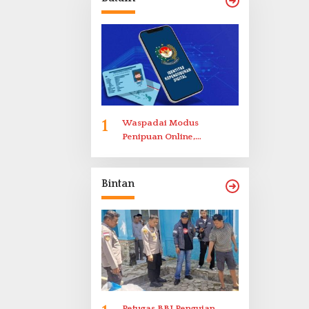
Bukittinggi
1
Waspadai Modus
Penipuan Online,
Disdukcapil Batam
Tegaskan Aktivasi IKD
Wajib Tatap Muka
Bintan
Petugas BBI Pengujan