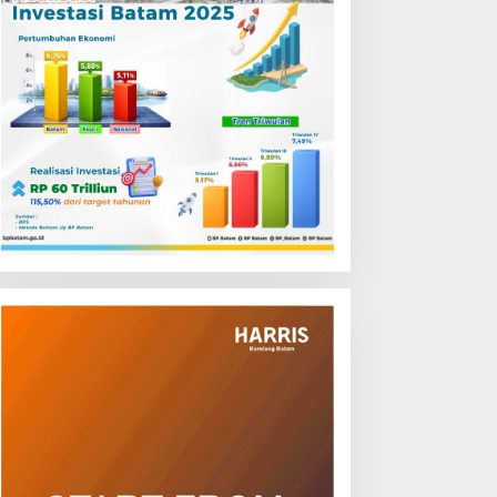
perasi Cukai Batam: Garuk
Bea Cukai Batam Amankan
edagang Eceran, Aktor
32 Ribu Batang Rokok Ilegal
ntelektual Rokok Ilegal Tak
dalam Operasi Cukai
ersentuh?