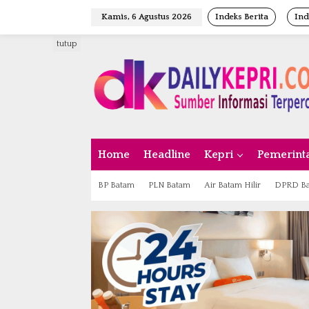
L
Kamis, 6 Agustus 2026
Indeks Berita
Ind
e
w
tutup
a
t
i
k
e
k
o
n
Home
Headline
Kepri
Pemerint
t
e
n
BP Batam
PLN Batam
Air Batam Hilir
DPRD B