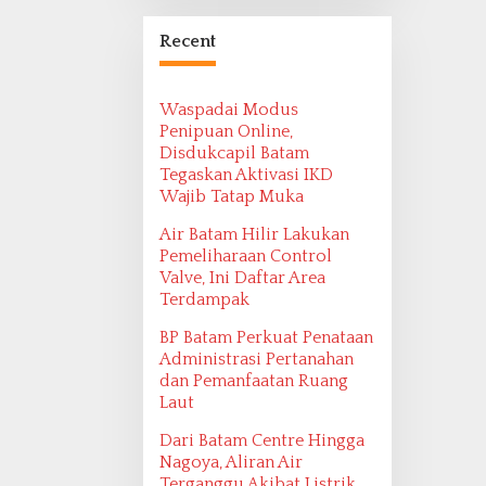
Bangsa Maritim
Ditemukan oleh
Recent
Ekspedisi Maritim
2022
Waspadai Modus
Penipuan Online,
Disdukcapil Batam
Tegaskan Aktivasi IKD
Wajib Tatap Muka
Air Batam Hilir Lakukan
Pemeliharaan Control
Valve, Ini Daftar Area
Terdampak
BP Batam Perkuat Penataan
Administrasi Pertanahan
dan Pemanfaatan Ruang
Laut
Dari Batam Centre Hingga
Nagoya, Aliran Air
Terganggu Akibat Listrik