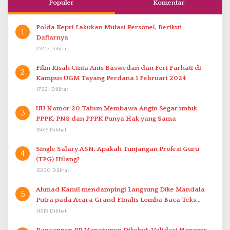
Populer
Komentar
Polda Kepri Lakukan Mutasi Personel, Berikut
1
Daftarnya
23417 Dilihat
Film Kisah Cinta Anis Baswedan dan Feri Farhati di
2
Kampus UGM Tayang Perdana 1 Februari 2024
17821 Dilihat
UU Nomor 20 Tahun Membawa Angin Segar untuk
3
PPPK. PNS dan PPPK Punya Hak yang Sama
15615 Dilihat
Single Salary ASN, Apakah Tunjangan Profesi Guru
4
(TPG) Hilang?
15390 Dilihat
Ahmad Kamil mendampingi Langsung Dike Mandala
5
Putra pada Acara Grand Finalis Lomba Baca Teks
Proklamasi Mirip Bung Karno di Bali
14513 Dilihat