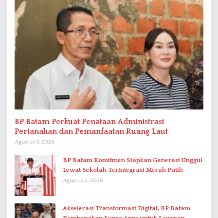
BP Batam Perkuat Penataan Administrasi
Pertanahan dan Pemanfaatan Ruang Laut
Agustus 5, 2026
BP Batam Komitmen Siapkan Generasi Unggul
Lewat Sekolah Terintegrasi Merah Putih
Agustus 2, 2026
Akselerasi Transformasi Digital, BP Batam