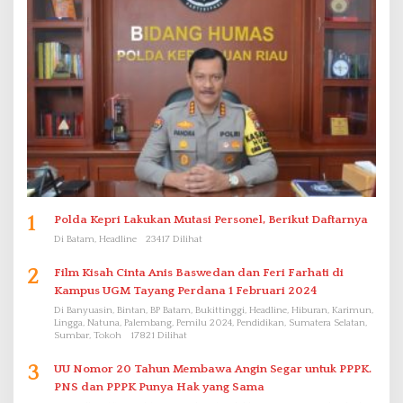
1
Polda Kepri Lakukan Mutasi Personel, Berikut Daftarnya
Di Batam, Headline
23417 Dilihat
2
Film Kisah Cinta Anis Baswedan dan Feri Farhati di
Kampus UGM Tayang Perdana 1 Februari 2024
Di Banyuasin, Bintan, BP Batam, Bukittinggi, Headline, Hiburan, Karimun,
Lingga, Natuna, Palembang, Pemilu 2024, Pendidikan, Sumatera Selatan,
Sumbar, Tokoh
17821 Dilihat
3
UU Nomor 20 Tahun Membawa Angin Segar untuk PPPK.
PNS dan PPPK Punya Hak yang Sama