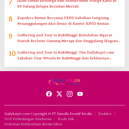
7
Jalan Santai Keluarga dan Silaturrahmi Warga Kana Rt
84 Talang Kelapa Berjalan Meriah
8
Kapolres Bintan Bersama FKPD Saksikan Langsung
Penanggulangan Aksi Demo di Kantor KPUD Bintan
9
Gathering and Tour to Bukittinggi: Keindahan Ngarai
Sianok Berlatar Gunung Merapi dan Singgalang (Bagian
2)
10
Gathering and Tour to Bukittinggi: Tim Dailykepri.com
Lakukan Tour Wisata ke Bukittinggi dan Sekitarnya
(Bagian 1)
Dailykepri.com Copyright © PT Danella Kreatif Media
Redaksi
SOP Perlindungan Wartawan
Kode Etik
Pedoman Pemberitaan Media Siber