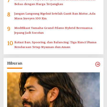
7
Bekas dengan Harga Terjangkau
8
Jangan Langsung Ngebut Setelah Ganti Ban Motor, Ada
Masa Inreyen 100 Km
9
Modifikasi Yamaha Grand Filano Hybrid Bernuansa
Jepang Jadi Sorotan
10
Rotasi Ban, Spooring, dan Balancing: Tiga Kunci Utama
Kendaraan Tetap Nyaman dan Aman
Hiburan