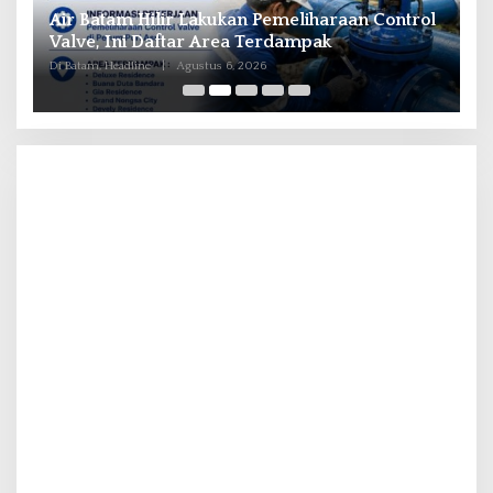
il
Air Batam Hilir Lakukan Pemeliharaan Control
B
ka
Valve, Ini Daftar Area Terdampak
P
Di Batam, Headline
|
Agustus 6, 2026
Di