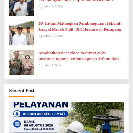
Kembangkan Super Apps untuk Layanan
Terpadu
Agustus 2, 2026
BP Batam Matangkan Pembangunan Sekolah
Rakyat Merah Putih 18,5 Hektare di Rempang
Agustus 2, 2026
Dinobatkan Best Place to Invest 2026,
Investasi Batam Tembus Rp69,3 Triliun dan
Ekonomi Tumbuh 6,76 Persen
Agustus 1, 2026
Recent Post