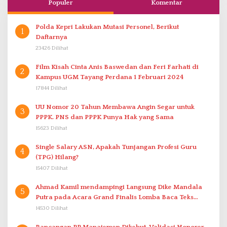
Populer
Komentar
Polda Kepri Lakukan Mutasi Personel, Berikut
1
Daftarnya
23426 Dilihat
Film Kisah Cinta Anis Baswedan dan Feri Farhati di
2
Kampus UGM Tayang Perdana 1 Februari 2024
17844 Dilihat
UU Nomor 20 Tahun Membawa Angin Segar untuk
3
PPPK. PNS dan PPPK Punya Hak yang Sama
15623 Dilihat
Single Salary ASN, Apakah Tunjangan Profesi Guru
4
(TPG) Hilang?
15407 Dilihat
Ahmad Kamil mendampingi Langsung Dike Mandala
5
Putra pada Acara Grand Finalis Lomba Baca Teks
Proklamasi Mirip Bung Karno di Bali
14530 Dilihat