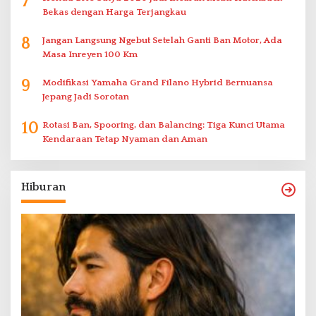
7
Bekas dengan Harga Terjangkau
8
Jangan Langsung Ngebut Setelah Ganti Ban Motor, Ada
Masa Inreyen 100 Km
9
Modifikasi Yamaha Grand Filano Hybrid Bernuansa
Jepang Jadi Sorotan
10
Rotasi Ban, Spooring, dan Balancing: Tiga Kunci Utama
Kendaraan Tetap Nyaman dan Aman
Hiburan