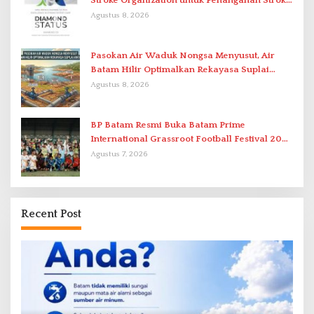
Stroke Organization untuk Penanganan Stroke
Berstandar Internasional
Agustus 8, 2026
Pasokan Air Waduk Nongsa Menyusut, Air
Batam Hilir Optimalkan Rekayasa Suplai
Antar-IPAM
Agustus 8, 2026
BP Batam Resmi Buka Batam Prime
International Grassroot Football Festival 2026
di Stadion Temenggung Abdul Jamal
Agustus 7, 2026
Recent Post