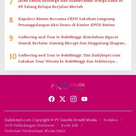
7
Jalan Santai Keluarga dan Silaturrahmi Warga Kana Rt
84 Talang Kelapa Berjalan Meriah
8
Kapolres Bintan Bersama FKPD Saksikan Langsung
Penanggulangan Aksi Demo di Kantor KPUD Bintan
9
Gathering and Tour to Bukittinggi: Keindahan Ngarai
Sianok Berlatar Gunung Merapi dan Singgalang (Bagian
2)
10
Gathering and Tour to Bukittinggi: Tim Dailykepri.com
Lakukan Tour Wisata ke Bukittinggi dan Sekitarnya
(Bagian 1)
Dailykepri.com Copyright © PT Danella Kreatif Media
Redaksi
SOP Perlindungan Wartawan
Kode Etik
Pedoman Pemberitaan Media Siber