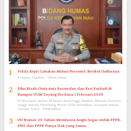
1
Polda Kepri Lakukan Mutasi Personel, Berikut Daftarnya
Di Batam, Headline
23426 Dilihat
2
Film Kisah Cinta Anis Baswedan dan Feri Farhati di
Kampus UGM Tayang Perdana 1 Februari 2024
Di Banyuasin, Bintan, BP Batam, Bukittinggi, Headline, Hiburan, Karimun,
Lingga, Natuna, Palembang, Pemilu 2024, Pendidikan, Sumatera Selatan,
Sumbar, Tokoh
17844 Dilihat
3
UU Nomor 20 Tahun Membawa Angin Segar untuk PPPK.
PNS dan PPPK Punya Hak yang Sama