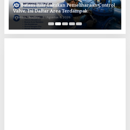
il
Air Batam Hilir Lakukan Pemeliharaan Control
B
ka
Valve, Ini Daftar Area Terdampak
P
Di Batam, Headline
|
Agustus 6, 2026
Di