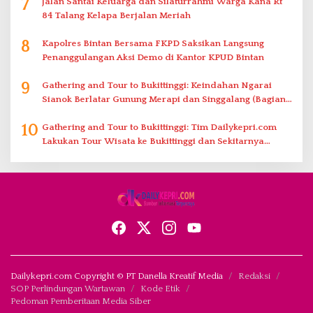
7
Jalan Santai Keluarga dan Silaturrahmi Warga Kana Rt
84 Talang Kelapa Berjalan Meriah
8
Kapolres Bintan Bersama FKPD Saksikan Langsung
Penanggulangan Aksi Demo di Kantor KPUD Bintan
9
Gathering and Tour to Bukittinggi: Keindahan Ngarai
Sianok Berlatar Gunung Merapi dan Singgalang (Bagian
2)
10
Gathering and Tour to Bukittinggi: Tim Dailykepri.com
Lakukan Tour Wisata ke Bukittinggi dan Sekitarnya
(Bagian 1)
Dailykepri.com Copyright © PT Danella Kreatif Media
Redaksi
SOP Perlindungan Wartawan
Kode Etik
Pedoman Pemberitaan Media Siber