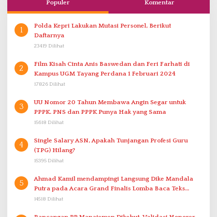
Populer
Komentar
Polda Kepri Lakukan Mutasi Personel, Berikut
1
Daftarnya
23419 Dilihat
Film Kisah Cinta Anis Baswedan dan Feri Farhati di
2
Kampus UGM Tayang Perdana 1 Februari 2024
17826 Dilihat
UU Nomor 20 Tahun Membawa Angin Segar untuk
3
PPPK. PNS dan PPPK Punya Hak yang Sama
15618 Dilihat
Single Salary ASN, Apakah Tunjangan Profesi Guru
4
(TPG) Hilang?
15395 Dilihat
Ahmad Kamil mendampingi Langsung Dike Mandala
5
Putra pada Acara Grand Finalis Lomba Baca Teks
Proklamasi Mirip Bung Karno di Bali
14518 Dilihat