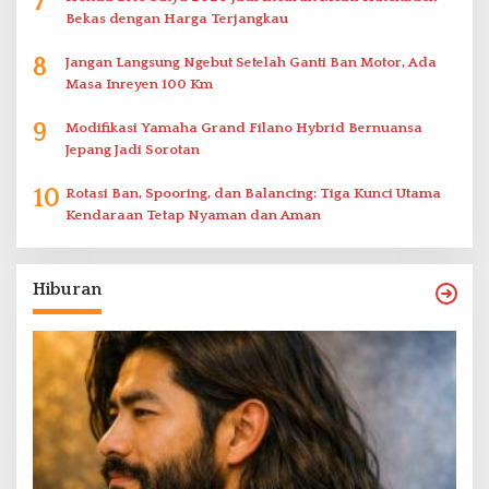
7
Bekas dengan Harga Terjangkau
8
Jangan Langsung Ngebut Setelah Ganti Ban Motor, Ada
Masa Inreyen 100 Km
9
Modifikasi Yamaha Grand Filano Hybrid Bernuansa
Jepang Jadi Sorotan
10
Rotasi Ban, Spooring, dan Balancing: Tiga Kunci Utama
Kendaraan Tetap Nyaman dan Aman
Hiburan