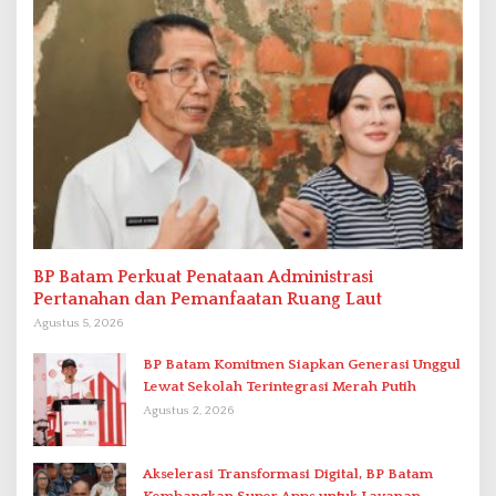
BP Batam Perkuat Penataan Administrasi
Pertanahan dan Pemanfaatan Ruang Laut
Agustus 5, 2026
BP Batam Komitmen Siapkan Generasi Unggul
Lewat Sekolah Terintegrasi Merah Putih
Agustus 2, 2026
Akselerasi Transformasi Digital, BP Batam