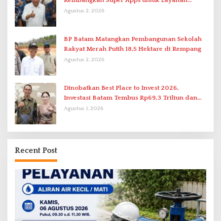
Kembangkan Super Apps untuk Layanan
Terpadu
Agustus 2, 2026
BP Batam Matangkan Pembangunan Sekolah
Rakyat Merah Putih 18,5 Hektare di Rempang
Agustus 2, 2026
Dinobatkan Best Place to Invest 2026,
Investasi Batam Tembus Rp69,3 Triliun dan
Ekonomi Tumbuh 6,76 Persen
Agustus 1, 2026
Recent Post