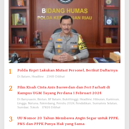
1
Polda Kepri Lakukan Mutasi Personel, Berikut Daftarnya
Di Batam, Headline
23419 Dilihat
2
Film Kisah Cinta Anis Baswedan dan Feri Farhati di
Kampus UGM Tayang Perdana 1 Februari 2024
Di Banyuasin, Bintan, BP Batam, Bukittinggi, Headline, Hiburan, Karimun,
Lingga, Natuna, Palembang, Pemilu 2024, Pendidikan, Sumatera Selatan,
Sumbar, Tokoh
17826 Dilihat
3
UU Nomor 20 Tahun Membawa Angin Segar untuk PPPK.
PNS dan PPPK Punya Hak yang Sama