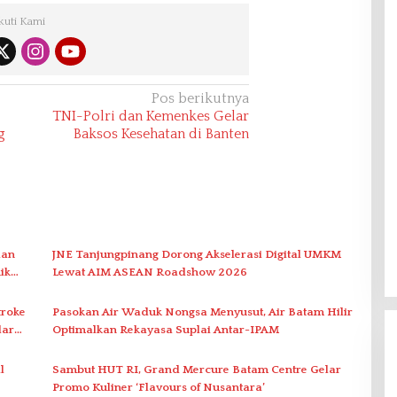
kuti Kami
Pos berikutnya
TNI-Polri dan Kemenkes Gelar
g
Baksos Kesehatan di Banten
lan
JNE Tanjungpinang Dorong Akselerasi Digital UMKM
ik
Lewat AIM ASEAN Roadshow 2026
troke
Pasokan Air Waduk Nongsa Menyusut, Air Batam Hilir
dar
Optimalkan Rekayasa Suplai Antar-IPAM
l
Sambut HUT RI, Grand Mercure Batam Centre Gelar
Promo Kuliner ‘Flavours of Nusantara’