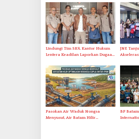
Lindungi Tim SK4, Kantor Hukum
JNE Tanj
Lentera Keadilan Laporkan Dugaan
Akseleras
Perlawanan ke Petugas di Bukik
ASEAN R
Batarah
Pasokan Air Waduk Nongsa
BP Batam
Menyusut, Air Batam Hilir
Internati
Optimalkan Rekayasa Suplai Antar-
Festival 
IPAM
Temenggu