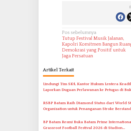
I
N
Pos sebelumnya
Tutup Festival Musik Jalanan,
a
Kapolri Komitmen Bangun Ruan
v
Demokrasi yang Positif untuk
Jaga Persatuan
i
g
Artikel Terkait
a
s
Lindungi Tim SK4, Kantor Hukum Lentera Keadi
i
Laporkan Dugaan Perlawanan ke Petugas di Buk
Batarah
p
RSBP Batam Raih Diamond Status dari World S
o
Organization untuk Penanganan Stroke Berstan
s
Internasional
BP Batam Resmi Buka Batam Prime Internationa
Grassroot Football Festival 2026 di Stadion