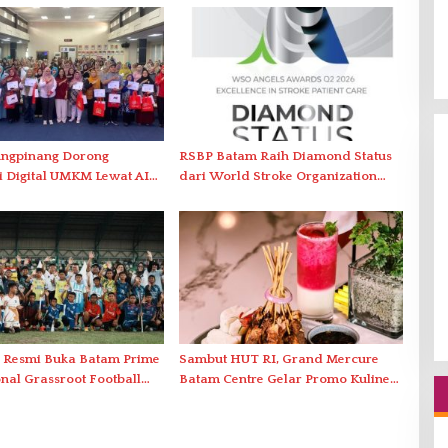
ungpinang Dorong
RSBP Batam Raih Diamond Status
i Digital UMKM Lewat AIM
dari World Stroke Organization
oadshow 2026
untuk Penanganan Stroke
Berstandar Internasional
 Resmi Buka Batam Prime
Sambut HUT RI, Grand Mercure
onal Grassroot Football
Batam Centre Gelar Promo Kuliner
2026 di Stadion
‘Flavours of Nusantara’
ng Abdul Jamal