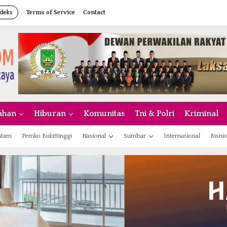
deks
Terms of Service
Contact
ahan
Hiburan
Komunitas
Tni & Polri
Kriminal
atam
Pemko Bukittinggi
Nasional
Sumbar
Internasional
Bisnis