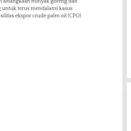
an kelangkaan minyak goreng dan
 untuk terus mendalami kasus
ilitas ekspor crude palm oil (CPO)