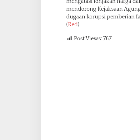
mengatasi lonjakan harga d
mendorong Kejaksaan Agung
dugaan korupsi pemberian fas
(
Red
)
Post Views:
767