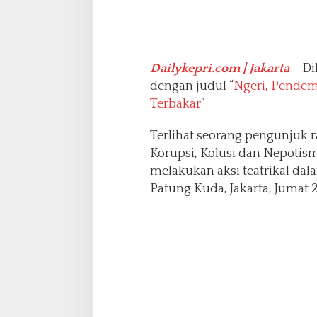
d
i
P
a
Dailykepri.com | Jakarta
– Di
t
u
dengan judul “
Ngeri, Pendem
n
Terbakar
”
g
K
Terlihat seorang pengunjuk r
u
Korupsi, Kolusi dan Nepotis
d
a
melakukan aksi teatrikal dal
T
Patung Kuda, Jakarta, Jumat 2
e
r
b
a
k
a
r