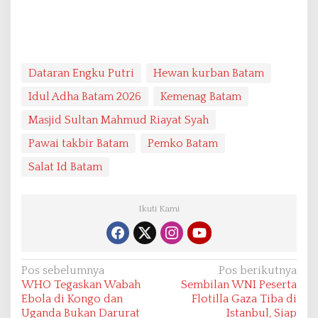
Dataran Engku Putri
Hewan kurban Batam
Idul Adha Batam 2026
Kemenag Batam
Masjid Sultan Mahmud Riayat Syah
Pawai takbir Batam
Pemko Batam
Salat Id Batam
Ikuti Kami
N
Pos sebelumnya
Pos berikutnya
WHO Tegaskan Wabah
Sembilan WNI Peserta
a
Ebola di Kongo dan
Flotilla Gaza Tiba di
v
Uganda Bukan Darurat
Istanbul, Siap