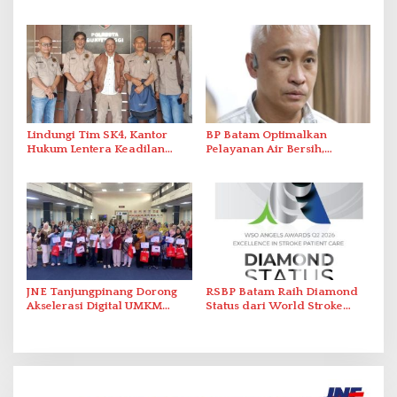
Sinergi Pembangunan dalam
Hilir Imbau Pelanggan Hemat
Pawai Pembangunan
Air
Lindungi Tim SK4, Kantor
BP Batam Optimalkan
Hukum Lentera Keadilan
Pelayanan Air Bersih,
Laporkan Dugaan
Masyarakat Diimbau
Perlawanan ke Petugas di
Gunakan Air Secara Bijak
Bukik Batarah
JNE Tanjungpinang Dorong
RSBP Batam Raih Diamond
Akselerasi Digital UMKM
Status dari World Stroke
Lewat AIM ASEAN Roadshow
Organization untuk
2026
Penanganan Stroke
Berstandar Internasional