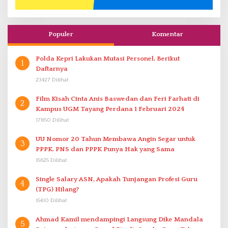
Populer
Komentar
Polda Kepri Lakukan Mutasi Personel, Berikut
1
Daftarnya
23427 Dilihat
Film Kisah Cinta Anis Baswedan dan Feri Farhati di
2
Kampus UGM Tayang Perdana 1 Februari 2024
17850 Dilihat
UU Nomor 20 Tahun Membawa Angin Segar untuk
3
PPPK. PNS dan PPPK Punya Hak yang Sama
15625 Dilihat
Single Salary ASN, Apakah Tunjangan Profesi Guru
4
(TPG) Hilang?
15410 Dilihat
Ahmad Kamil mendampingi Langsung Dike Mandala
5