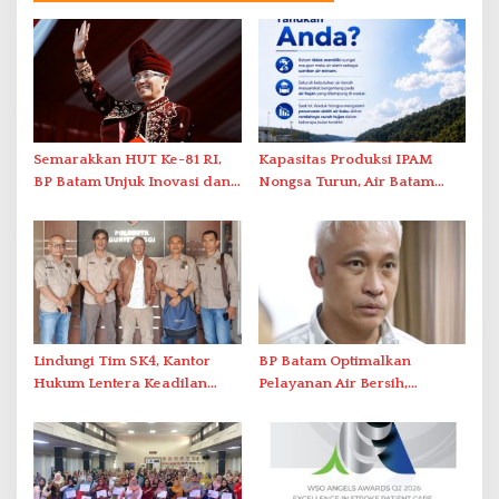
Semarakkan HUT Ke-81 RI,
Kapasitas Produksi IPAM
BP Batam Unjuk Inovasi dan
Nongsa Turun, Air Batam
Sinergi Pembangunan dalam
Hilir Imbau Pelanggan Hemat
Pawai Pembangunan
Air
Lindungi Tim SK4, Kantor
BP Batam Optimalkan
Hukum Lentera Keadilan
Pelayanan Air Bersih,
Laporkan Dugaan
Masyarakat Diimbau
Perlawanan ke Petugas di
Gunakan Air Secara Bijak
Bukik Batarah