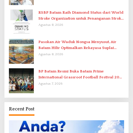
RSBP Batam Raih Diamond Status dari World
Stroke Organization untuk Penanganan Stroke
Berstandar Internasional
Agustus 8, 2026
Pasokan Air Waduk Nongsa Menyusut, Air
Batam Hilir Optimalkan Rekayasa Suplai
Antar-IPAM
Agustus 8, 2026
BP Batam Resmi Buka Batam Prime
International Grassroot Football Festival 2026
di Stadion Temenggung Abdul Jamal
Agustus 7, 2026
Recent Post