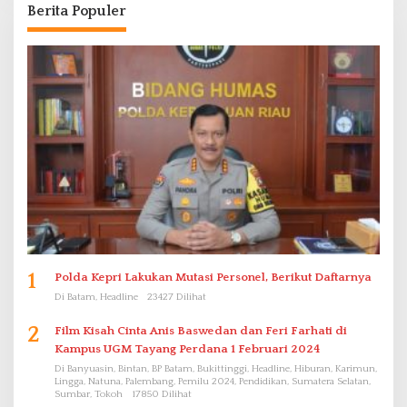
Berita Populer
1
Polda Kepri Lakukan Mutasi Personel, Berikut Daftarnya
Di Batam, Headline
23427 Dilihat
2
Film Kisah Cinta Anis Baswedan dan Feri Farhati di
Kampus UGM Tayang Perdana 1 Februari 2024
Di Banyuasin, Bintan, BP Batam, Bukittinggi, Headline, Hiburan, Karimun,
Lingga, Natuna, Palembang, Pemilu 2024, Pendidikan, Sumatera Selatan,
Sumbar, Tokoh
17850 Dilihat