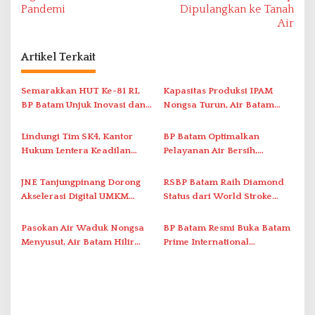
Pandemi
Dipulangkan ke Tanah
i
Air
g
a
Artikel Terkait
s
i
Semarakkan HUT Ke-81 RI,
Kapasitas Produksi IPAM
BP Batam Unjuk Inovasi dan
Nongsa Turun, Air Batam
p
Sinergi Pembangunan dalam
Hilir Imbau Pelanggan Hemat
o
Pawai Pembangunan
Air
Lindungi Tim SK4, Kantor
BP Batam Optimalkan
s
Hukum Lentera Keadilan
Pelayanan Air Bersih,
Laporkan Dugaan
Masyarakat Diimbau
Perlawanan ke Petugas di
Gunakan Air Secara Bijak
JNE Tanjungpinang Dorong
RSBP Batam Raih Diamond
Bukik Batarah
Akselerasi Digital UMKM
Status dari World Stroke
Lewat AIM ASEAN Roadshow
Organization untuk
2026
Penanganan Stroke
Pasokan Air Waduk Nongsa
BP Batam Resmi Buka Batam
Berstandar Internasional
Menyusut, Air Batam Hilir
Prime International
Optimalkan Rekayasa Suplai
Grassroot Football Festival
Antar-IPAM
2026 di Stadion Temenggung
Abdul Jamal