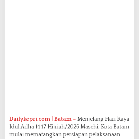
A
d
h
a
d
a
n
7
.
0
1
1
H
e
w
a
n
K
u
Dailykepri.com | Batam –
Menjelang Hari Raya
r
b
Idul Adha 1447 Hijriah/2026 Masehi, Kota Batam
a
mulai mematangkan persiapan pelaksanaan
n