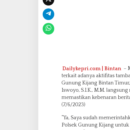
g
a
a
n
A
d
a
n
y
a
P
e
Dailykepri.com | Bintan
– 
n
terkait adanya aktifitas tamb
a
Gunung Kijang Bintan Timur,
m
Iswoyo, S.I.K., M.M. langsun
b
a
memastikan kebenaran berita
n
(7/6/2023)
g
a
“Ya, Saya sudah memerintahk
n
Polsek Gunung Kijang untuk
P