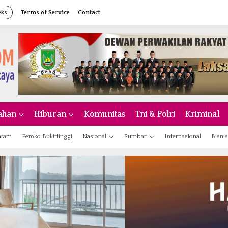
eks
Terms of Service
Contact
ahan
Hiburan
Komunitas
Tni & Polri
Kriminal
atam
Pemko Bukittinggi
Nasional
Sumbar
Internasional
Bisnis