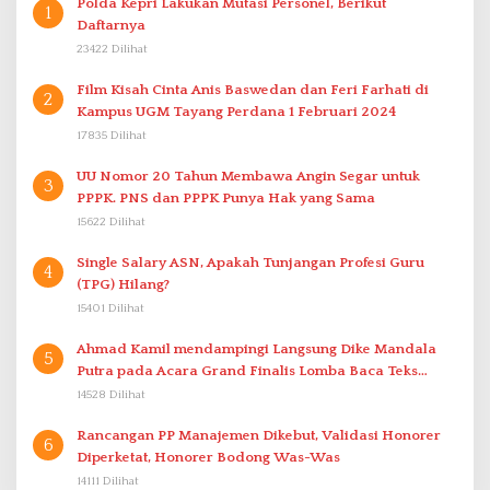
Polda Kepri Lakukan Mutasi Personel, Berikut
1
Daftarnya
23422 Dilihat
Film Kisah Cinta Anis Baswedan dan Feri Farhati di
2
Kampus UGM Tayang Perdana 1 Februari 2024
17835 Dilihat
UU Nomor 20 Tahun Membawa Angin Segar untuk
3
PPPK. PNS dan PPPK Punya Hak yang Sama
15622 Dilihat
Single Salary ASN, Apakah Tunjangan Profesi Guru
4
(TPG) Hilang?
15401 Dilihat
Ahmad Kamil mendampingi Langsung Dike Mandala
5
Putra pada Acara Grand Finalis Lomba Baca Teks
Proklamasi Mirip Bung Karno di Bali
14528 Dilihat
Rancangan PP Manajemen Dikebut, Validasi Honorer
6
Diperketat, Honorer Bodong Was-Was
14111 Dilihat