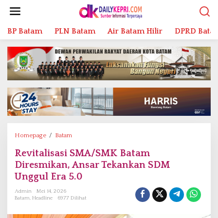
L
e
w
BP Batam
PLN Batam
Air Batam Hilir
DPRD Bata
a
t
i
k
e
k
o
n
t
e
n
Homepage
/
Batam
R
e
Revitalisasi SMA/SMK Batam
v
Diresmikan, Ansar Tekankan SDM
i
t
Unggul Era 5.0
a
Admin
Mei 14, 2026
l
Batam
,
Headline
6977 Dilihat
i
s