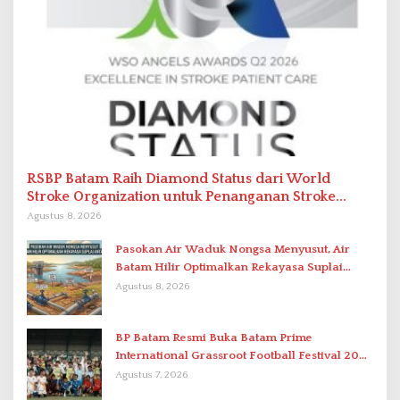
RSBP Batam Raih Diamond Status dari World
Stroke Organization untuk Penanganan Stroke
Berstandar Internasional
Agustus 8, 2026
Pasokan Air Waduk Nongsa Menyusut, Air
Batam Hilir Optimalkan Rekayasa Suplai
Antar-IPAM
Agustus 8, 2026
BP Batam Resmi Buka Batam Prime
International Grassroot Football Festival 2026
di Stadion Temenggung Abdul Jamal
Agustus 7, 2026