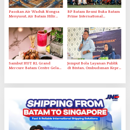
Pasokan Air Waduk Nongsa
BP Batam Resmi Buka Batam
Menyusut, Air Batam Hilir
Prime International
Optimalkan Rekayasa Suplai
Grassroot Football Festival
Antar-IPAM
2026 di Stadion Temenggung
Abdul Jamal
Sambut HUT RI, Grand
Jemput Bola Layanan Publik
Mercure Batam Centre Gelar
di Bintan, Ombudsman Kepri
Promo Kuliner ‘Flavours of
Serap Keluhan Bansos hingga
Nusantara’
Solar Nelayan