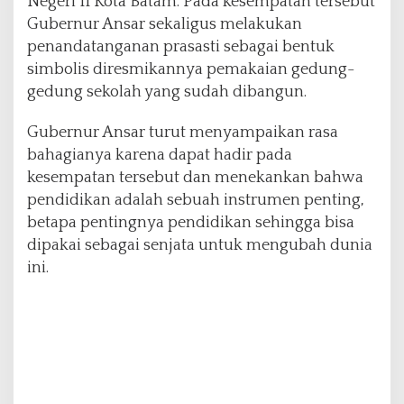
Negeri 11 Kota Batam. Pada kesempatan tersebut
g
Gubernur Ansar sekaligus melakukan
u
penandatanganan prasasti sebagai bentuk
l
E
simbolis diresmikannya pemakaian gedung-
r
gedung sekolah yang sudah dibangun.
a
5
Gubernur Ansar turut menyampaikan rasa
.
bahagianya karena dapat hadir pada
0
kesempatan tersebut dan menekankan bahwa
pendidikan adalah sebuah instrumen penting,
betapa pentingnya pendidikan sehingga bisa
dipakai sebagai senjata untuk mengubah dunia
ini.