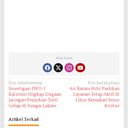
Ikuti Kami
N
Pos sebelumnya
Pos berikutnya
Investigasi IWO-I
Air Batam Hilir Pastikan
a
Karimun Ungkap Dugaan
Layanan Tetap Aktif di
v
Jaringan Perjudian Tot0
Libur Kenaikan Yesus
Gelap di Sungai Lakam
Kristus
i
g
Artikel Terkait
a