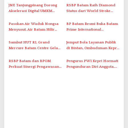
s
JNE Tanjungpinang Dorong
RSBP Batam Raih Diamond
i
Akselerasi Digital UMKM
Status dari World Stroke
Lewat AIM ASEAN Roadshow
Organization untuk
p
2026
Penanganan Stroke
Pasokan Air Waduk Nongsa
BP Batam Resmi Buka Batam
o
Berstandar Internasional
Menyusut, Air Batam Hilir
Prime International
s
Optimalkan Rekayasa Suplai
Grassroot Football Festival
Antar-IPAM
2026 di Stadion Temenggung
Sambut HUT RI, Grand
Jemput Bola Layanan Publik
Abdul Jamal
Mercure Batam Centre Gelar
di Bintan, Ombudsman Kepri
Promo Kuliner ‘Flavours of
Serap Keluhan Bansos hingga
Nusantara’
Solar Nelayan
RSBP Batam dan BPOM
Pengurus PWI Kepri Hormati
Perkuat Sinergi Pengawasan
Pengunduran Diri Anggota,
Distribusi Obat dan
Segera Koordinasi
Pelayanan Kefarmasian
Administrasi ke Pusat