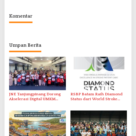
Nusantara’
Solar Nelayan
Komentar
Umpan Berita
JNE Tanjungpinang Dorong
RSBP Batam Raih Diamond
Akselerasi Digital UMKM
Status dari World Stroke
Lewat AIM ASEAN Roadshow
Organization untuk
2026
Penanganan Stroke
Berstandar Internasional