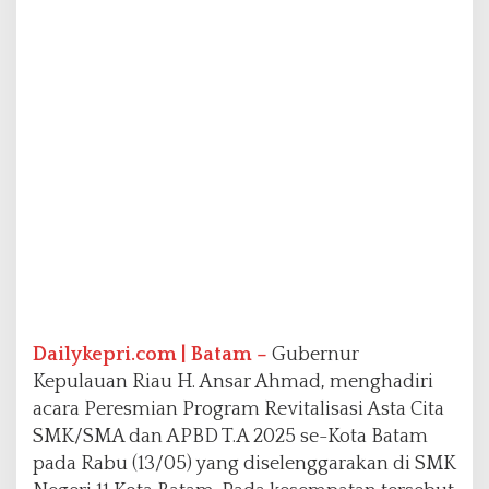
k
a
n
,
A
n
s
a
r
T
e
k
a
n
k
a
n
Dailykepri.com | Batam –
Gubernur
S
Kepulauan Riau H. Ansar Ahmad, menghadiri
D
acara Peresmian Program Revitalisasi Asta Cita
M
SMK/SMA dan APBD T.A 2025 se-Kota Batam
U
n
pada Rabu (13/05) yang diselenggarakan di SMK
g