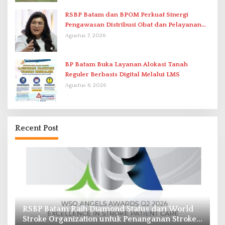
RSBP Batam dan BPOM Perkuat Sinergi
Pengawasan Distribusi Obat dan Pelayanan
Kefarmasian
Agustus 7, 2026
BP Batam Buka Layanan Alokasi Tanah
Reguler Berbasis Digital Melalui LMS
Agustus 6, 2026
Recent Post
Pasokan Air Waduk Nongsa Menyusut, Air
B
e
Batam Hilir Optimalkan Rekayasa Suplai Antar-
In