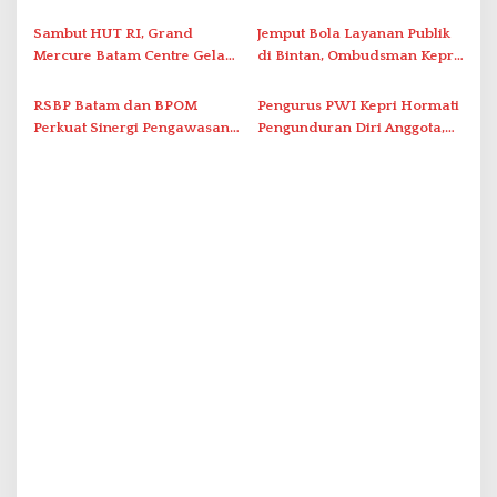
Optimalkan Rekayasa Suplai
Grassroot Football Festival
s
Antar-IPAM
2026 di Stadion Temenggung
Sambut HUT RI, Grand
Jemput Bola Layanan Publik
Abdul Jamal
Mercure Batam Centre Gelar
di Bintan, Ombudsman Kepri
Promo Kuliner ‘Flavours of
Serap Keluhan Bansos hingga
Nusantara’
Solar Nelayan
RSBP Batam dan BPOM
Pengurus PWI Kepri Hormati
Perkuat Sinergi Pengawasan
Pengunduran Diri Anggota,
Distribusi Obat dan
Segera Koordinasi
Pelayanan Kefarmasian
Administrasi ke Pusat