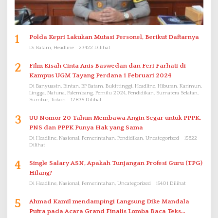
1
Polda Kepri Lakukan Mutasi Personel, Berikut Daftarnya
Di Batam, Headline
23422 Dilihat
2
Film Kisah Cinta Anis Baswedan dan Feri Farhati di
Kampus UGM Tayang Perdana 1 Februari 2024
Di Banyuasin, Bintan, BP Batam, Bukittinggi, Headline, Hiburan, Karimun,
Lingga, Natuna, Palembang, Pemilu 2024, Pendidikan, Sumatera Selatan,
Sumbar, Tokoh
17835 Dilihat
3
UU Nomor 20 Tahun Membawa Angin Segar untuk PPPK.
PNS dan PPPK Punya Hak yang Sama
Di Headline, Nasional, Pemerintahan, Pendidikan, Uncategorized
15622
Dilihat
4
Single Salary ASN, Apakah Tunjangan Profesi Guru (TPG)
Hilang?
Di Headline, Nasional, Pemerintahan, Uncategorized
15401 Dilihat
5
Ahmad Kamil mendampingi Langsung Dike Mandala
Putra pada Acara Grand Finalis Lomba Baca Teks