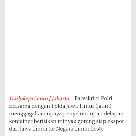
r
e
n
g
S
i
a
p
E
k
s
p
o
r
k
e
T
Dailykepri.com | Jakarta
– Bareskrim Polri
i
bersama dengan Polda Jawa Timur (Jatim)
m
menggagalkan upaya penyelundupan delapan
o
kontainer berisikan minyak goreng siap ekspor
r
L
dari Jawa Timur ke Negara Timor Leste.
e