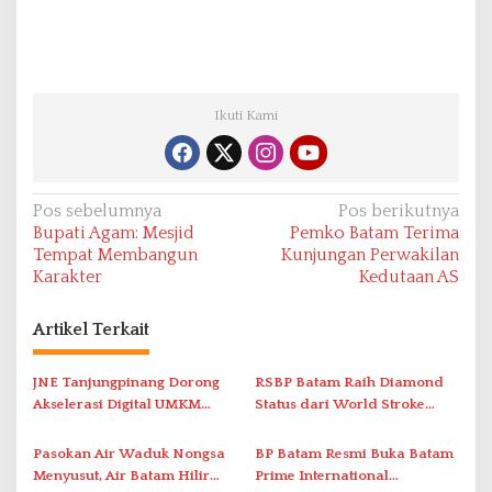
Ikuti Kami
N
Pos sebelumnya
Pos berikutnya
Bupati Agam: Mesjid
Pemko Batam Terima
a
Tempat Membangun
Kunjungan Perwakilan
v
Karakter
Kedutaan AS
i
Artikel Terkait
g
a
JNE Tanjungpinang Dorong
RSBP Batam Raih Diamond
s
Akselerasi Digital UMKM
Status dari World Stroke
i
Lewat AIM ASEAN Roadshow
Organization untuk
2026
Penanganan Stroke
p
Pasokan Air Waduk Nongsa
BP Batam Resmi Buka Batam
Berstandar Internasional
Menyusut, Air Batam Hilir
Prime International
o