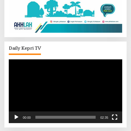
Daily Kepri TV
Pemutar
Video
00:00
02:35