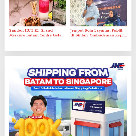
Sambut HUT RI, Grand
Jemput Bola Layanan Publik
Mercure Batam Centre Gelar
di Bintan, Ombudsman Kepri
Promo Kuliner ‘Flavours of
Serap Keluhan Bansos hingga
Nusantara’
Solar Nelayan