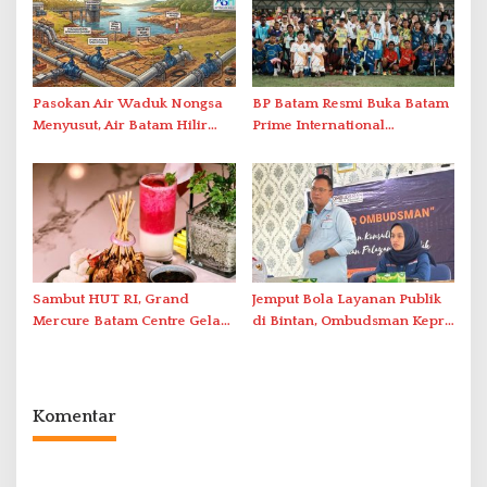
Pasokan Air Waduk Nongsa
BP Batam Resmi Buka Batam
Menyusut, Air Batam Hilir
Prime International
Optimalkan Rekayasa Suplai
Grassroot Football Festival
Antar-IPAM
2026 di Stadion Temenggung
Abdul Jamal
Sambut HUT RI, Grand
Jemput Bola Layanan Publik
Mercure Batam Centre Gelar
di Bintan, Ombudsman Kepri
Promo Kuliner ‘Flavours of
Serap Keluhan Bansos hingga
Nusantara’
Solar Nelayan
Komentar