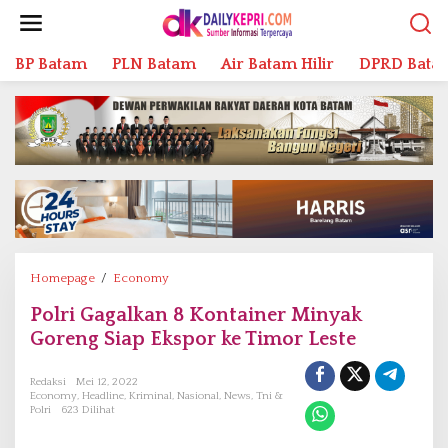
L
e
w
BP Batam
PLN Batam
Air Batam Hilir
DPRD Bata
a
t
i
k
e
k
o
n
t
e
n
Homepage
/
Economy
P
o
Polri Gagalkan 8 Kontainer Minyak
l
Goreng Siap Ekspor ke Timor Leste
r
i
G
Redaksi
Mei 12, 2022
Economy
,
Headline
,
Kriminal
,
Nasional
,
News
,
Tni &
a
Polri
623 Dilihat
g
a