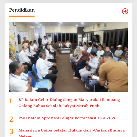
Pendidikan
1
BP Batam Gelar Dialog dengan Masyarakat Rempang –
Galang Bahas Sekolah Rakyat Merah Putih
2
PWI Batam Apresiasi Pelajar Berprestasi TKA 2026
3
Mahasiswa Uniba Belajar Hukum dari Warisan Budaya
Melayu