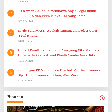
17835 Dilihat
UU Nomor 20 Tahun Membawa Angin Segar untuk
3
PPPK. PNS dan PPPK Punya Hak yang Sama
15622 Dilihat
Single Salary ASN, Apakah Tunjangan Profesi Guru
4
(TPG) Hilang?
15401 Dilihat
Ahmad Kamil mendampingi Langsung Dike Mandala
5
Putra pada Acara Grand Finalis Lomba Baca Teks
Proklamasi Mirip Bung Karno di Bali
14528 Dilihat
Rancangan PP Manajemen Dikebut, Validasi Honorer
6
Diperketat, Honorer Bodong Was-Was
14112 Dilihat
Hiburan