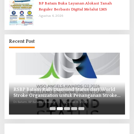
BP Batam Buka Layanan Alokasi Tanah
Reguler Berbasis Digital Melalui LMS
Agustus 6, 2026
Recent Post
RSBP Batam Raih Diamond Status dari World
P
Stroke Organization untuk Penanganan Stroke
B
Berstandar Internasional
I
Di Batam, BP Batam, Headline
|
Agustus 8, 2026
Di