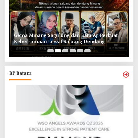
Gema Minang Sagulung dan Batu Aji Perkuat
A
Kebersamaan Lewat Saluang Dendang
H
BP Batam