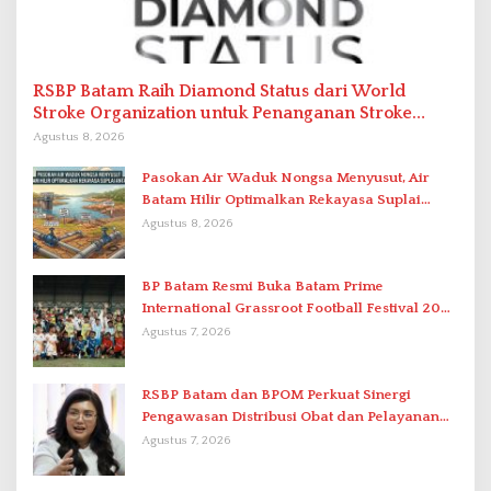
RSBP Batam Raih Diamond Status dari World
Stroke Organization untuk Penanganan Stroke
Berstandar Internasional
Agustus 8, 2026
Pasokan Air Waduk Nongsa Menyusut, Air
Batam Hilir Optimalkan Rekayasa Suplai
Antar-IPAM
Agustus 8, 2026
BP Batam Resmi Buka Batam Prime
International Grassroot Football Festival 2026
di Stadion Temenggung Abdul Jamal
Agustus 7, 2026
RSBP Batam dan BPOM Perkuat Sinergi
Pengawasan Distribusi Obat dan Pelayanan
Kefarmasian
Agustus 7, 2026