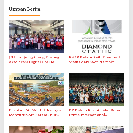
Umpan Berita
JNE Tanjungpinang Dorong
RSBP Batam Raih Diamond
Akselerasi Digital UMKM
Status dari World Stroke
Lewat AIM ASEAN Roadshow
Organization untuk
2026
Penanganan Stroke
Berstandar Internasional
Pasokan Air Waduk Nongsa
BP Batam Resmi Buka Batam
Menyusut, Air Batam Hilir
Prime International
Optimalkan Rekayasa Suplai
Grassroot Football Festival
Antar-IPAM
2026 di Stadion Temenggung
Abdul Jamal