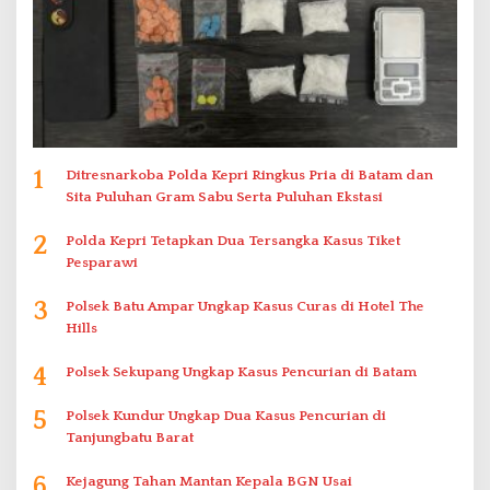
1
Ditresnarkoba Polda Kepri Ringkus Pria di Batam dan
Sita Puluhan Gram Sabu Serta Puluhan Ekstasi
2
Polda Kepri Tetapkan Dua Tersangka Kasus Tiket
Pesparawi
3
Polsek Batu Ampar Ungkap Kasus Curas di Hotel The
Hills
4
Polsek Sekupang Ungkap Kasus Pencurian di Batam
5
Polsek Kundur Ungkap Dua Kasus Pencurian di
Tanjungbatu Barat
6
Kejagung Tahan Mantan Kepala BGN Usai