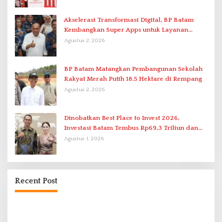
Akselerasi Transformasi Digital, BP Batam
Kembangkan Super Apps untuk Layanan
Terpadu
Agustus 2, 2026
BP Batam Matangkan Pembangunan Sekolah
Rakyat Merah Putih 18,5 Hektare di Rempang
Agustus 2, 2026
Dinobatkan Best Place to Invest 2026,
Investasi Batam Tembus Rp69,3 Triliun dan
Ekonomi Tumbuh 6,76 Persen
Agustus 1, 2026
Recent Post