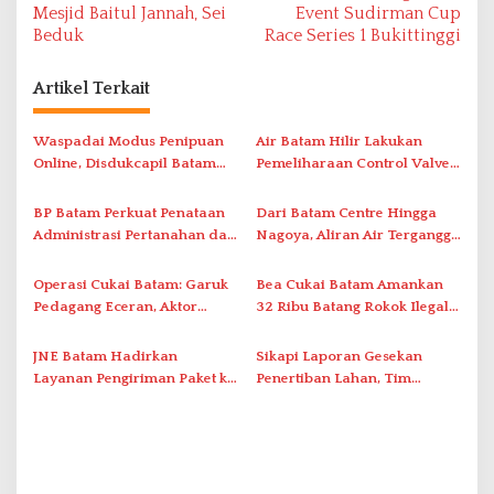
v
Mesjid Baitul Jannah, Sei
Event Sudirman Cup
Beduk
Race Series 1 Bukittinggi
i
g
Artikel Terkait
a
s
Waspadai Modus Penipuan
Air Batam Hilir Lakukan
i
Online, Disdukcapil Batam
Pemeliharaan Control Valve,
Tegaskan Aktivasi IKD Wajib
Ini Daftar Area Terdampak
p
Tatap Muka
BP Batam Perkuat Penataan
Dari Batam Centre Hingga
o
Administrasi Pertanahan dan
Nagoya, Aliran Air Terganggu
s
Pemanfaatan Ruang Laut
Akibat Listrik Padam di IPA
Duriangkang
Operasi Cukai Batam: Garuk
Bea Cukai Batam Amankan
Pedagang Eceran, Aktor
32 Ribu Batang Rokok Ilegal
Intelektual Rokok Ilegal Tak
dalam Operasi Cukai
Tersentuh?
JNE Batam Hadirkan
Sikapi Laporan Gesekan
Layanan Pengiriman Paket ke
Penertiban Lahan, Tim
Singapura Mulai Rp100 Ribu
Hukum Terlapor Memenuhi
Undangan Klarifikasi Polresta
Bukittinggi