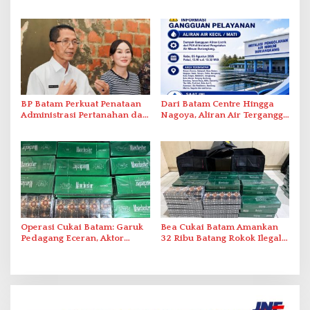
Tegaskan Aktivasi IKD Wajib
Ini Daftar Area Terdampak
Tatap Muka
BP Batam Perkuat Penataan
Dari Batam Centre Hingga
Administrasi Pertanahan dan
Nagoya, Aliran Air Terganggu
Pemanfaatan Ruang Laut
Akibat Listrik Padam di IPA
Duriangkang
Operasi Cukai Batam: Garuk
Bea Cukai Batam Amankan
Pedagang Eceran, Aktor
32 Ribu Batang Rokok Ilegal
Intelektual Rokok Ilegal Tak
dalam Operasi Cukai
Tersentuh?