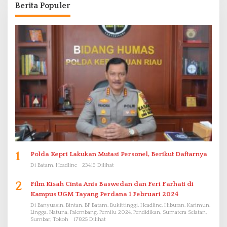
Berita Populer
1
Polda Kepri Lakukan Mutasi Personel, Berikut Daftarnya
Di Batam, Headline
23419 Dilihat
2
Film Kisah Cinta Anis Baswedan dan Feri Farhati di
Kampus UGM Tayang Perdana 1 Februari 2024
Di Banyuasin, Bintan, BP Batam, Bukittinggi, Headline, Hiburan, Karimun,
Lingga, Natuna, Palembang, Pemilu 2024, Pendidikan, Sumatera Selatan,
Sumbar, Tokoh
17825 Dilihat