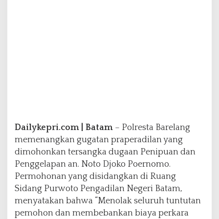
n
P
r
a
p
e
r
a
d
i
l
a
n
Dailykepri.com | Batam
– Polresta Barelang
N
o
memenangkan gugatan praperadilan yang
t
dimohonkan tersangka dugaan Penipuan dan
o
Penggelapan an. Noto Djoko Poernomo.
D
Permohonan yang disidangkan di Ruang
j
o
Sidang Purwoto Pengadilan Negeri Batam,
k
menyatakan bahwa “Menolak seluruh tuntutan
o
pemohon dan membebankan biaya perkara
P