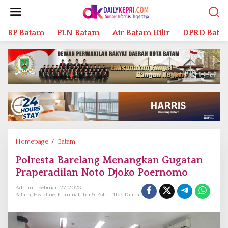
L
e
w
BP Batam
PLN Batam
Air Batam Hilir
DPRD Bata
a
t
i
k
e
k
o
n
t
e
n
Homepage
/
Batam
P
o
Polresta Barelang Menangkan Gugatan
l
Praperadilan Noto Djoko Poernomo
r
e
Admin
Februari 27, 2023
s
Batam
,
Headline
,
Kriminal
,
Tni & Polri
1166 Dilihat
t
a
B