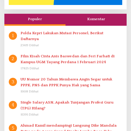
Populer
Komentar
Polda Kepri Lakukan Mutasi Personel, Berikut
1
Daftarnya
23419 Dilihat
Film Kisah Cinta Anis Baswedan dan Feri Farhati di
2
Kampus UGM Tayang Perdana 1 Februari 2024
17825 Dilihat
UU Nomor 20 Tahun Membawa Angin Segar untuk
3
PPPK. PNS dan PPPK Punya Hak yang Sama
15618 Dilihat
Single Salary ASN, Apakah Tunjangan Profesi Guru
4
(TPG) Hilang?
15395 Dilihat
Ahmad Kamil mendampingi Langsung Dike Mandala
5