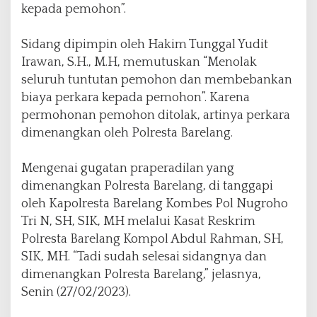
kepada pemohon”.
o
e
r
Sidang dipimpin oleh Hakim Tunggal Yudit
n
Irawan, S.H., M.H, memutuskan “Menolak
o
seluruh tuntutan pemohon dan membebankan
m
o
biaya perkara kepada pemohon”. Karena
permohonan pemohon ditolak, artinya perkara
dimenangkan oleh Polresta Barelang.
Mengenai gugatan praperadilan yang
dimenangkan Polresta Barelang, di tanggapi
oleh Kapolresta Barelang Kombes Pol Nugroho
Tri N, SH, SIK, MH melalui Kasat Reskrim
Polresta Barelang Kompol Abdul Rahman, SH,
SIK, MH. “Tadi sudah selesai sidangnya dan
dimenangkan Polresta Barelang,” jelasnya,
Senin (27/02/2023).