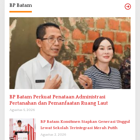
BP Batam
BP Batam Perkuat Penataan Administrasi
Pertanahan dan Pemanfaatan Ruang Laut
Agustus 5, 2026
BP Batam Komitmen Siapkan Generasi Unggul
Lewat Sekolah Terintegrasi Merah Putih
Agustus 2, 2026