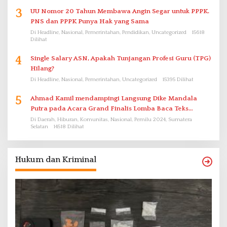
3
UU Nomor 20 Tahun Membawa Angin Segar untuk PPPK.
PNS dan PPPK Punya Hak yang Sama
Di Headline, Nasional, Pemerintahan, Pendidikan, Uncategorized
15618
Dilihat
4
Single Salary ASN, Apakah Tunjangan Profesi Guru (TPG)
Hilang?
Di Headline, Nasional, Pemerintahan, Uncategorized
15395 Dilihat
5
Ahmad Kamil mendampingi Langsung Dike Mandala
Putra pada Acara Grand Finalis Lomba Baca Teks
Proklamasi Mirip Bung Karno di Bali
Di Daerah, Hiburan, Komunitas, Nasional, Pemilu 2024, Sumatera
Selatan
14518 Dilihat
Hukum dan Kriminal