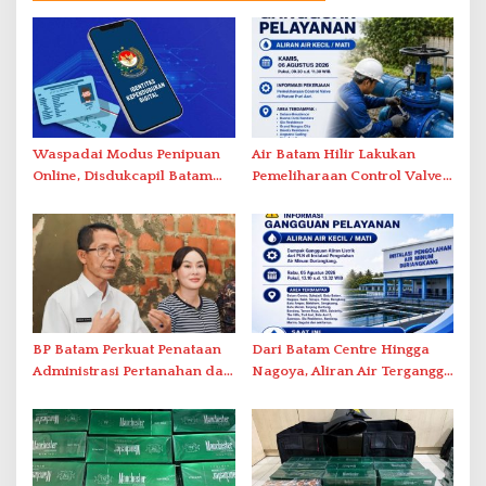
Waspadai Modus Penipuan
Air Batam Hilir Lakukan
Online, Disdukcapil Batam
Pemeliharaan Control Valve,
Tegaskan Aktivasi IKD Wajib
Ini Daftar Area Terdampak
Tatap Muka
BP Batam Perkuat Penataan
Dari Batam Centre Hingga
Administrasi Pertanahan dan
Nagoya, Aliran Air Terganggu
Pemanfaatan Ruang Laut
Akibat Listrik Padam di IPA
Duriangkang