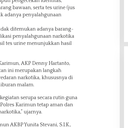
puti pengecekan identitas,
ang bawaan, serta tes urine (jus
ak adanya penyalahgunaan
, tidak ditemukan adanya barang-
ikasi penyalahgunaan narkotika
il tes urine menunjukkan hasil
s Karimun, AKP Denny Hartanto,
an ini merupakan langkah
edaran narkotika, khususnya di
 hiburan malam.
kegiatan serupa secara rutin guna
Polres Karimun tetap aman dan
arkotika,” ujarnya.
un AKBP Yunita Stevani, S.I.K.,