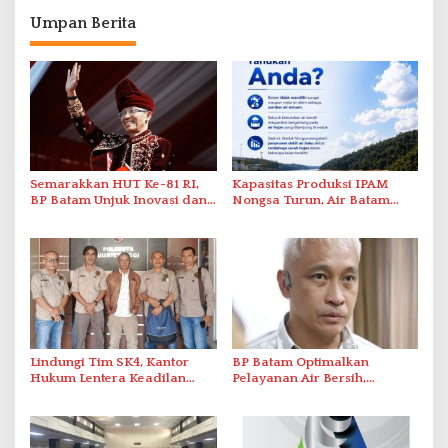
Umpan Berita
Semarakkan HUT Ke-81 RI,
Kapasitas Produksi IPAM
BP Batam Unjuk Inovasi dan
Nongsa Turun, Air Batam
Sinergi Pembangunan dalam
Hilir Imbau Pelanggan Hemat
Pawai Pembangunan
Air
Lindungi Tim SK4, Kantor
BP Batam Optimalkan
Hukum Lentera Keadilan
Pelayanan Air Bersih,
Laporkan Dugaan
Masyarakat Diimbau
Perlawanan ke Petugas di
Gunakan Air Secara Bijak
Bukik Batarah