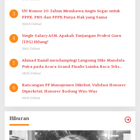
UU Nomor 20 Tahun Membawa Angin Segar untuk
3
PPPK. PNS dan PPPK Punya Hak yang Sama
15626 Dilihat
Single Salary ASN, Apakah Tunjangan Profesi Guru
4
(TPG) Hilang?
15411 Dilihat
Ahmad Kamil mendampingi Langsung Dike Mandala
5
Putra pada Acara Grand Finalis Lomba Baca Teks
Proklamasi Mirip Bung Karno di Bali
14535 Dilihat
Rancangan PP Manajemen Dikebut, Validasi Honorer
6
Diperketat, Honorer Bodong Was-Was
14116 Dilihat
Hiburan