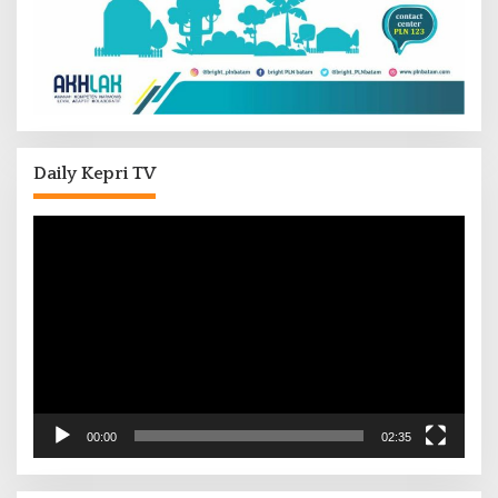
Daily Kepri TV
Pemutar
Video
00:00
02:35