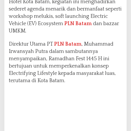
Hotel Kota Batam, kegiatan ini menghadirkan
a
sederet agenda menarik dan bermanfaat seperti
m
workshop melukis, soft launching Electric
a
d
Vehicle (EV) Ecosystem
PLN Batam
dan bazzar
h
UMKM.
a
n
Direktur Utama PT
PLN Batam
, Muhammad
F
Irwansyah Putra dalam sambutannya
e
s
menyampaikan, Ramadhan Fest 1445 H ini
t
bertujuan untuk memperkenalkan konsep
1
Electrifying Lifestyle kepada masyarakat luas,
4
terutama di Kota Batam.
4
5
H