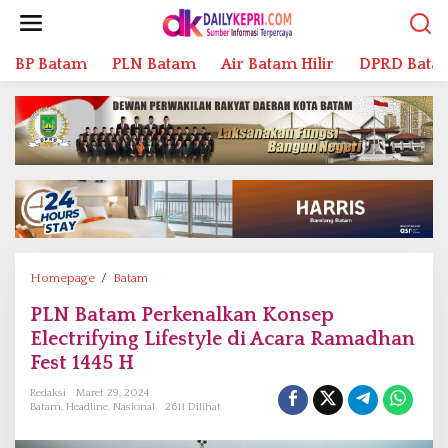
L
e
w
BP Batam
PLN Batam
Air Batam Hilir
DPRD Bata
a
t
i
k
e
k
o
n
t
e
n
Homepage
/
Batam
P
L
PLN Batam Perkenalkan Konsep
N
Electrifying Lifestyle di Acara Ramadhan
B
a
Fest 1445 H
t
Redaksi
Maret 29, 2024
a
Batam
,
Headline
,
Nasional
2611 Dilihat
m
P