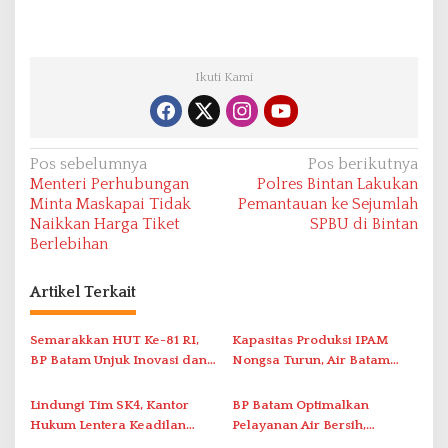
Ikuti Kami
N
Pos sebelumnya
Pos berikutnya
Menteri Perhubungan
Polres Bintan Lakukan
a
Minta Maskapai Tidak
Pemantauan ke Sejumlah
v
Naikkan Harga Tiket
SPBU di Bintan
Berlebihan
i
g
Artikel Terkait
a
s
Semarakkan HUT Ke-81 RI,
Kapasitas Produksi IPAM
i
BP Batam Unjuk Inovasi dan
Nongsa Turun, Air Batam
Sinergi Pembangunan dalam
Hilir Imbau Pelanggan Hemat
p
Pawai Pembangunan
Air
Lindungi Tim SK4, Kantor
BP Batam Optimalkan
o
Hukum Lentera Keadilan
Pelayanan Air Bersih,
s
Laporkan Dugaan
Masyarakat Diimbau