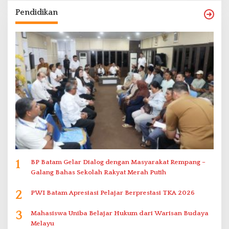
Pendidikan
1
BP Batam Gelar Dialog dengan Masyarakat Rempang –
Galang Bahas Sekolah Rakyat Merah Putih
2
PWI Batam Apresiasi Pelajar Berprestasi TKA 2026
3
Mahasiswa Uniba Belajar Hukum dari Warisan Budaya
Melayu