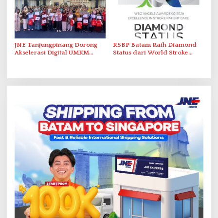
JNE Tanjungpinang Dorong
RSBP Batam Raih Diamond
Akselerasi Digital UMKM
Status dari World Stroke
Lewat AIM ASEAN Roadshow
Organization untuk
2026
Penanganan Stroke
Berstandar Internasional