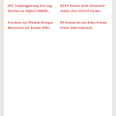
Perlawanan ke Petugas di
Gunakan Air Secara Bijak
JNE Tanjungpinang Dorong
RSBP Batam Raih Diamond
Bukik Batarah
Akselerasi Digital UMKM
Status dari World Stroke
Lewat AIM ASEAN Roadshow
Organization untuk
2026
Penanganan Stroke
Pasokan Air Waduk Nongsa
BP Batam Resmi Buka Batam
Berstandar Internasional
Menyusut, Air Batam Hilir
Prime International
Optimalkan Rekayasa Suplai
Grassroot Football Festival
Antar-IPAM
2026 di Stadion Temenggung
Abdul Jamal