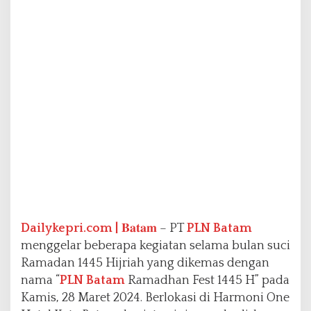
i
f
y
i
n
g
L
i
f
e
s
t
y
l
e
d
i
Dailykepri.com |
𝐁𝐚𝐭𝐚𝐦
– PT
PLN Batam
A
menggelar beberapa kegiatan selama bulan suci
c
Ramadan 1445 Hijriah yang dikemas dengan
a
nama “
PLN Batam
Ramadhan Fest 1445 H” pada
r
a
Kamis, 28 Maret 2024. Berlokasi di Harmoni One
R