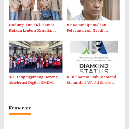
Lindungi Tim SK4, Kantor
BP Batam Optimalkan
Hukum Lentera Keadilan
Pelayanan Air Bersih,
Laporkan Dugaan
Masyarakat Diimbau
Perlawanan ke Petugas di
Gunakan Air Secara Bijak
Bukik Batarah
JNE Tanjungpinang Dorong
RSBP Batam Raih Diamond
Akselerasi Digital UMKM
Status dari World Stroke
Lewat AIM ASEAN Roadshow
Organization untuk
2026
Penanganan Stroke
Berstandar Internasional
Komentar