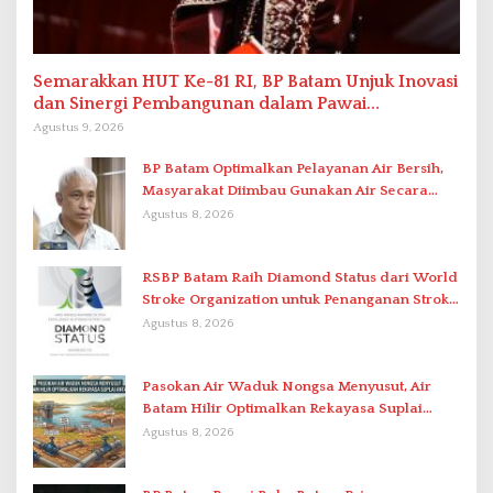
Semarakkan HUT Ke-81 RI, BP Batam Unjuk Inovasi
dan Sinergi Pembangunan dalam Pawai
Pembangunan
Agustus 9, 2026
BP Batam Optimalkan Pelayanan Air Bersih,
Masyarakat Diimbau Gunakan Air Secara
Bijak
Agustus 8, 2026
RSBP Batam Raih Diamond Status dari World
Stroke Organization untuk Penanganan Stroke
Berstandar Internasional
Agustus 8, 2026
Pasokan Air Waduk Nongsa Menyusut, Air
Batam Hilir Optimalkan Rekayasa Suplai
Antar-IPAM
Agustus 8, 2026