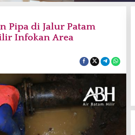
n Pipa di Jalur Patam
ilir Infokan Area