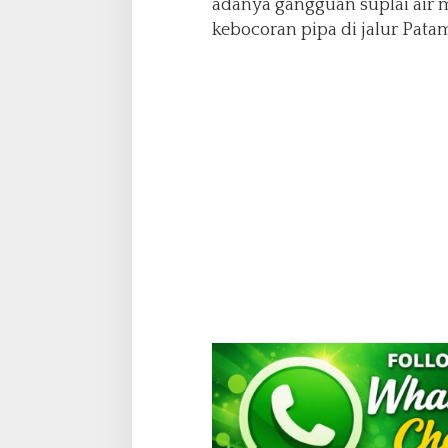
adanya gangguan suplai air 
a
T
kebocoran pipa di jalur Patam
e
r
d
a
m
p
a
k