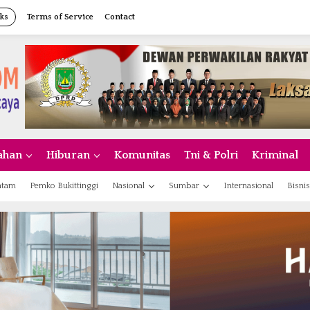
ks
Terms of Service
Contact
ahan
Hiburan
Komunitas
Tni & Polri
Kriminal
atam
Pemko Bukittinggi
Nasional
Sumbar
Internasional
Bisnis