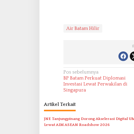
Air Batam Hilir
I
N
Pos sebelumnya
BP Batam Perkuat Diplomasi
a
Investasi Lewat Perwakilan di
v
Singapura
i
Artikel Terkait
g
a
JNE Tanjungpinang Dorong Akselerasi Digital 
s
Lewat AIM ASEAN Roadshow 2026
i