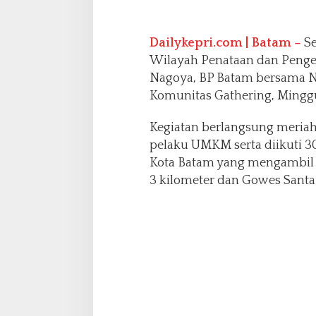
o
y
a
Dailykepri.com | Batam –
Se
Wilayah Penataan dan Peng
Nagoya, BP Batam bersama N
Komunitas Gathering, Minggu
Kegiatan berlangsung meria
pelaku UMKM serta diikuti 30
Kota Batam yang mengambil 
3 kilometer dan Gowes Santa