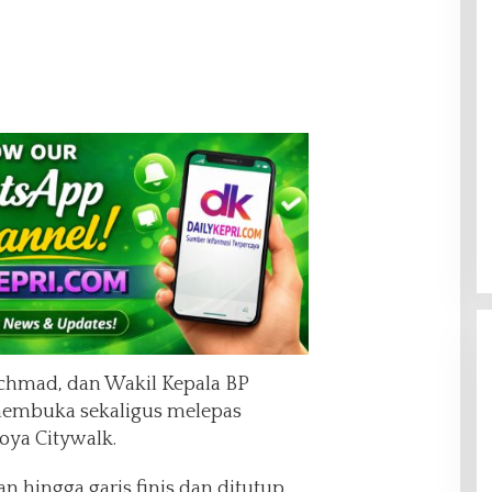
chmad, dan Wakil Kepala BP
 membuka sekaligus melepas
goya Citywalk.
n hingga garis finis dan ditutup