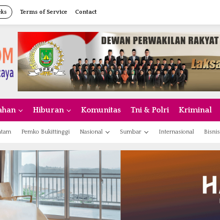
eks
Terms of Service
Contact
ahan
Hiburan
Komunitas
Tni & Polri
Kriminal
atam
Pemko Bukittinggi
Nasional
Sumbar
Internasional
Bisnis