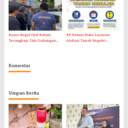
Pelayanan Kefarmasian
Administrasi ke Pusat
Kasus Begal Ojol Batam
BP Batam Buka Layanan
Terungkap, Tim Gabungan
Alokasi Tanah Reguler
Polda Kepri Bekuk Pelaku di
Berbasis Digital Melalui LMS
Simpang Dam
Komentar
Umpan Berita