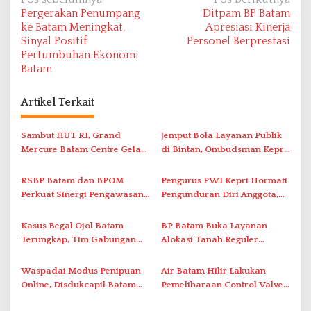
N
Pergerakan Penumpang
Ditpam BP Batam
a
ke Batam Meningkat,
Apresiasi Kinerja
v
Sinyal Positif
Personel Berprestasi
Pertumbuhan Ekonomi
i
Batam
g
a
Artikel Terkait
s
i
Sambut HUT RI, Grand
Jemput Bola Layanan Publik
Mercure Batam Centre Gelar
di Bintan, Ombudsman Kepri
p
Promo Kuliner ‘Flavours of
Serap Keluhan Bansos hingga
o
Nusantara’
Solar Nelayan
RSBP Batam dan BPOM
Pengurus PWI Kepri Hormati
s
Perkuat Sinergi Pengawasan
Pengunduran Diri Anggota,
Distribusi Obat dan
Segera Koordinasi
Pelayanan Kefarmasian
Administrasi ke Pusat
Kasus Begal Ojol Batam
BP Batam Buka Layanan
Terungkap, Tim Gabungan
Alokasi Tanah Reguler
Polda Kepri Bekuk Pelaku di
Berbasis Digital Melalui LMS
Simpang Dam
Waspadai Modus Penipuan
Air Batam Hilir Lakukan
Online, Disdukcapil Batam
Pemeliharaan Control Valve,
Tegaskan Aktivasi IKD Wajib
Ini Daftar Area Terdampak