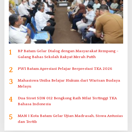
1
BP Batam Gelar Dialog dengan Masyarakat Rempang –
Galang Bahas Sekolah Rakyat Merah Putih
2
PWI Batam Apresiasi Pelajar Berprestasi TKA 2026
3
Mahasiswa Uniba Belajar Hukum dari Warisan Budaya
Melayu
4
Dua Siswi SDN 012 Bengkong Raih Nilai Tertinggi TKA
Bahasa Indonesia
5
MAN 1 Kota Batam Gelar Ujian Madrasah, Siswa Antusias
dan Tertib