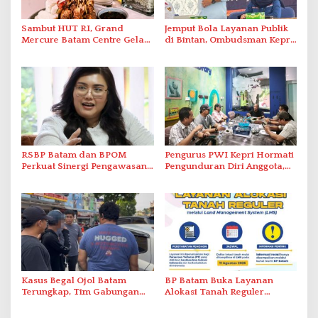
Sambut HUT RI, Grand
Jemput Bola Layanan Publik
Mercure Batam Centre Gelar
di Bintan, Ombudsman Kepri
Promo Kuliner ‘Flavours of
Serap Keluhan Bansos hingga
Nusantara’
Solar Nelayan
RSBP Batam dan BPOM
Pengurus PWI Kepri Hormati
Perkuat Sinergi Pengawasan
Pengunduran Diri Anggota,
Distribusi Obat dan
Segera Koordinasi
Pelayanan Kefarmasian
Administrasi ke Pusat
Kasus Begal Ojol Batam
BP Batam Buka Layanan
Terungkap, Tim Gabungan
Alokasi Tanah Reguler
Polda Kepri Bekuk Pelaku di
Berbasis Digital Melalui LMS
Simpang Dam