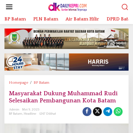
L
e
w
BP Batam
PLN Batam
Air Batam Hilir
DPRD Bata
a
t
i
k
e
k
o
n
t
e
n
Homepage
/
BP Batam
M
a
Masyarakat Dukung Muhammad Rudi
s
Selesaikan Pembangunan Kota Batam
y
a
Admin
Mei 9, 2023
r
BP Batam
,
Headline
1247 Dilihat
a
k
a