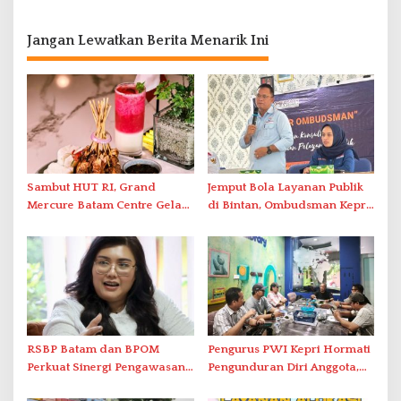
Jangan Lewatkan Berita Menarik Ini
Sambut HUT RI, Grand
Jemput Bola Layanan Publik
Mercure Batam Centre Gelar
di Bintan, Ombudsman Kepri
Promo Kuliner ‘Flavours of
Serap Keluhan Bansos hingga
Nusantara’
Solar Nelayan
RSBP Batam dan BPOM
Pengurus PWI Kepri Hormati
Perkuat Sinergi Pengawasan
Pengunduran Diri Anggota,
Distribusi Obat dan
Segera Koordinasi