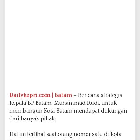
e
s
a
i
k
a
n
P
e
m
b
a
n
g
u
Dailykepri.com | Batam
– Rencana strategis
n
a
Kepala BP Batam, Muhammad Rudi, untuk
n
membangun Kota Batam mendapat dukungan
K
dari banyak pihak.
o
t
a
Hal ini terlihat saat orang nomor satu di Kota
B