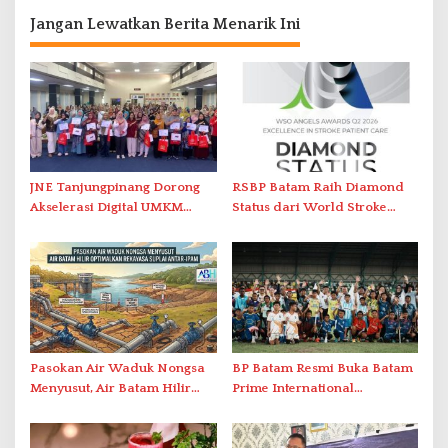
Jangan Lewatkan Berita Menarik Ini
JNE Tanjungpinang Dorong
RSBP Batam Raih Diamond
Akselerasi Digital UMKM
Status dari World Stroke
Lewat AIM ASEAN Roadshow
Organization untuk
2026
Penanganan Stroke
Berstandar Internasional
Pasokan Air Waduk Nongsa
BP Batam Resmi Buka Batam
Menyusut, Air Batam Hilir
Prime International
Optimalkan Rekayasa Suplai
Grassroot Football Festival
Antar-IPAM
2026 di Stadion Temenggung
Abdul Jamal