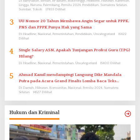
Di Banyuasin, Bintan, BP Batam, Bukittinggi, Headline, Hiburan, Karimun,
Lingga, Natuna, Palembang, Pemilu 2024, Pendidikan, Sumatera Selatan,
Sumbar, Tokoh
17833 Dilihat
3
UU Nomor 20 Tahun Membawa Angin Segar untuk PPPK.
PNS dan PPPK Punya Hak yang Sama
Di Headline, Nasional, Pemerintahan, Pendidikan, Uncategorized
15622
Dilihat
4
Single Salary ASN, Apakah Tunjangan Profesi Guru (TPG)
Hilang?
Di Headline, Nasional, Pemerintahan, Uncategorized
15400 Dilihat
5
Ahmad Kamil mendampingi Langsung Dike Mandala
Putra pada Acara Grand Finalis Lomba Baca Teks
Proklamasi Mirip Bung Karno di Bali
Di Daerah, Hiburan, Komunitas, Nasional, Pemilu 2024, Sumatera
Selatan
14527 Dilihat
Hukum dan Kriminal