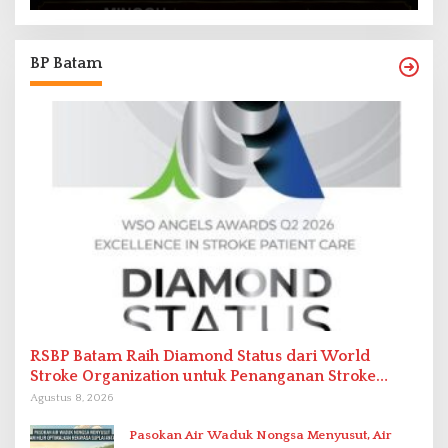
BP Batam
RSBP Batam Raih Diamond Status dari World
Stroke Organization untuk Penanganan Stroke
Berstandar Internasional
Agustus 8, 2026
Pasokan Air Waduk Nongsa Menyusut, Air