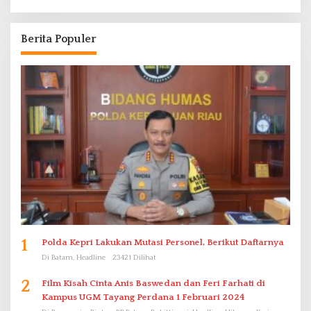
Berita Populer
1
Polda Kepri Lakukan Mutasi Personel, Berikut Daftarnya
Di Batam, Headline
23421 Dilihat
2
Film Kisah Cinta Anis Baswedan dan Feri Farhati di
Kampus UGM Tayang Perdana 1 Februari 2024