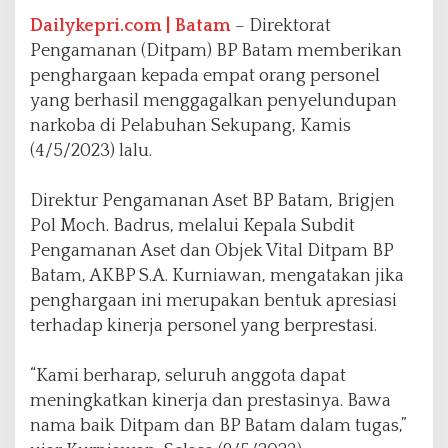
r
s
Dailykepri.com | Batam
– Direktorat
o
Pengamanan (Ditpam) BP Batam memberikan
n
penghargaan kepada empat orang personel
e
yang berhasil menggagalkan penyelundupan
l
B
narkoba di Pelabuhan Sekupang, Kamis
e
(4/5/2023) lalu.
r
p
Direktur Pengamanan Aset BP Batam, Brigjen
r
e
Pol Moch. Badrus, melalui Kepala Subdit
s
Pengamanan Aset dan Objek Vital Ditpam BP
t
Batam, AKBP S.A. Kurniawan, mengatakan jika
a
penghargaan ini merupakan bentuk apresiasi
s
i
terhadap kinerja personel yang berprestasi.
“Kami berharap, seluruh anggota dapat
meningkatkan kinerja dan prestasinya. Bawa
nama baik Ditpam dan BP Batam dalam tugas,”