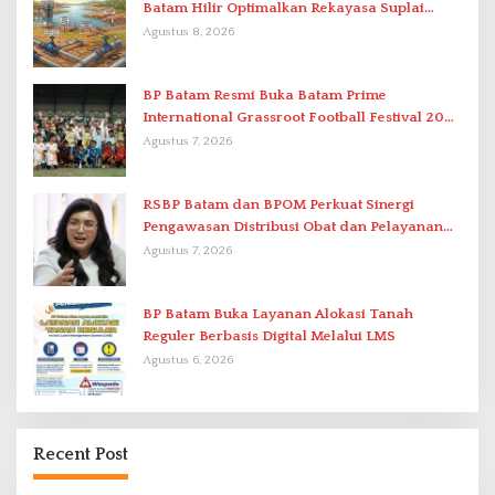
Batam Hilir Optimalkan Rekayasa Suplai
Antar-IPAM
Agustus 8, 2026
BP Batam Resmi Buka Batam Prime
International Grassroot Football Festival 2026
di Stadion Temenggung Abdul Jamal
Agustus 7, 2026
RSBP Batam dan BPOM Perkuat Sinergi
Pengawasan Distribusi Obat dan Pelayanan
Kefarmasian
Agustus 7, 2026
BP Batam Buka Layanan Alokasi Tanah
Reguler Berbasis Digital Melalui LMS
Agustus 6, 2026
Recent Post