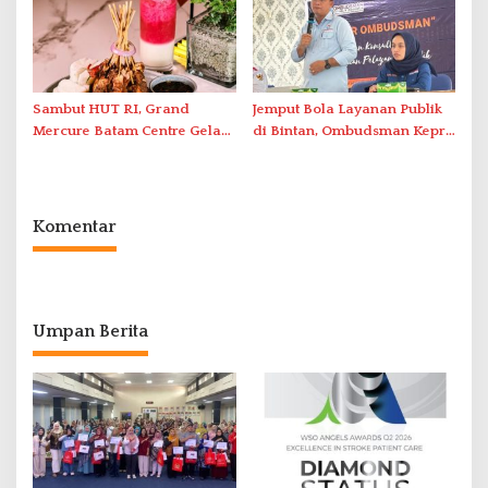
Sambut HUT RI, Grand
Jemput Bola Layanan Publik
Mercure Batam Centre Gelar
di Bintan, Ombudsman Kepri
Promo Kuliner ‘Flavours of
Serap Keluhan Bansos hingga
Nusantara’
Solar Nelayan
Komentar
Umpan Berita