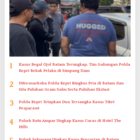
1
Kasus Begal Ojol Batam Terungkap, Tim Gabungan Polda
Kepri Bekuk Pelaku di Simpang Dam
2
Ditresnarkoba Polda Kepri Ringkus Pria di Batam dan
Sita Puluhan Gram Sabu Serta Puluhan Ekstasi
3
Polda Kepri Tetapkan Dua Tersangka Kasus Tiket
Pesparawi
4
Polsek Batu Ampar Ungkap Kasus Curas di Hotel The
Hills
Polsek Sekupang Ungkap Kasus Pencurian di Batam