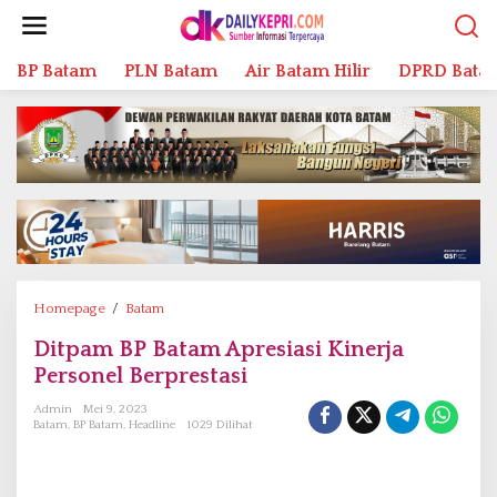
L
e
w
BP Batam
PLN Batam
Air Batam Hilir
DPRD Bata
a
t
i
k
e
k
o
n
t
e
n
Homepage
/
Batam
D
i
Ditpam BP Batam Apresiasi Kinerja
t
Personel Berprestasi
p
a
Admin
Mei 9, 2023
m
Batam
,
BP Batam
,
Headline
1029 Dilihat
B
P
B