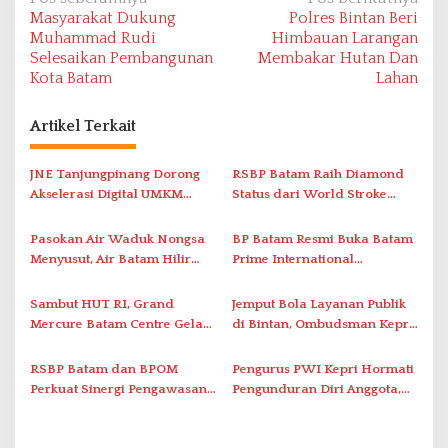
N
Masyarakat Dukung
Polres Bintan Beri
a
Muhammad Rudi
Himbauan Larangan
v
Selesaikan Pembangunan
Membakar Hutan Dan
Kota Batam
Lahan
i
g
Artikel Terkait
a
s
JNE Tanjungpinang Dorong
RSBP Batam Raih Diamond
i
Akselerasi Digital UMKM
Status dari World Stroke
Lewat AIM ASEAN Roadshow
Organization untuk
p
2026
Penanganan Stroke
Pasokan Air Waduk Nongsa
BP Batam Resmi Buka Batam
o
Berstandar Internasional
Menyusut, Air Batam Hilir
Prime International
s
Optimalkan Rekayasa Suplai
Grassroot Football Festival
Antar-IPAM
2026 di Stadion Temenggung
Sambut HUT RI, Grand
Jemput Bola Layanan Publik
Abdul Jamal
Mercure Batam Centre Gelar
di Bintan, Ombudsman Kepri
Promo Kuliner ‘Flavours of
Serap Keluhan Bansos hingga
Nusantara’
Solar Nelayan
RSBP Batam dan BPOM
Pengurus PWI Kepri Hormati
Perkuat Sinergi Pengawasan
Pengunduran Diri Anggota,
Distribusi Obat dan
Segera Koordinasi
Pelayanan Kefarmasian
Administrasi ke Pusat