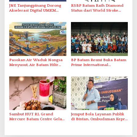
JNE Tanjungpinang Dorong
RSBP Batam Raih Diamond
Akselerasi Digital UMKM
Status dari World Stroke
Lewat AIM ASEAN Roadshow
Organization untuk
2026
Penanganan Stroke
Berstandar Internasional
Pasokan Air Waduk Nongsa
BP Batam Resmi Buka Batam
Menyusut, Air Batam Hilir
Prime International
Optimalkan Rekayasa Suplai
Grassroot Football Festival
Antar-IPAM
2026 di Stadion Temenggung
Abdul Jamal
Sambut HUT RI, Grand
Jemput Bola Layanan Publik
Mercure Batam Centre Gelar
di Bintan, Ombudsman Kepri
Promo Kuliner ‘Flavours of
Serap Keluhan Bansos hingga
Nusantara’
Solar Nelayan