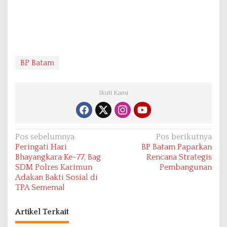
BP Batam
Ikuti Kami
N
Pos sebelumnya
Pos berikutnya
Peringati Hari
BP Batam Paparkan
a
Bhayangkara Ke-77, Bag
Rencana Strategis
v
SDM Polres Karimun
Pembangunan
Adakan Bakti Sosial di
i
TPA Sememal
g
a
Artikel Terkait
s