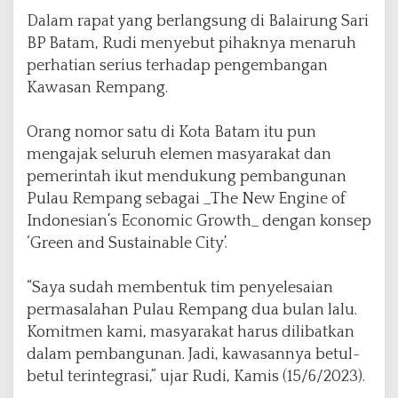
a
Dalam rapat yang berlangsung di Balairung Sari
n
BP Batam, Rudi menyebut pihaknya menaruh
R
perhatian serius terhadap pengembangan
e
m
Kawasan Rempang.
p
a
Orang nomor satu di Kota Batam itu pun
n
mengajak seluruh elemen masyarakat dan
g
pemerintah ikut mendukung pembangunan
Pulau Rempang sebagai _The New Engine of
Indonesian’s Economic Growth_ dengan konsep
‘Green and Sustainable City’.
“Saya sudah membentuk tim penyelesaian
permasalahan Pulau Rempang dua bulan lalu.
Komitmen kami, masyarakat harus dilibatkan
dalam pembangunan. Jadi, kawasannya betul-
betul terintegrasi,” ujar Rudi, Kamis (15/6/2023).