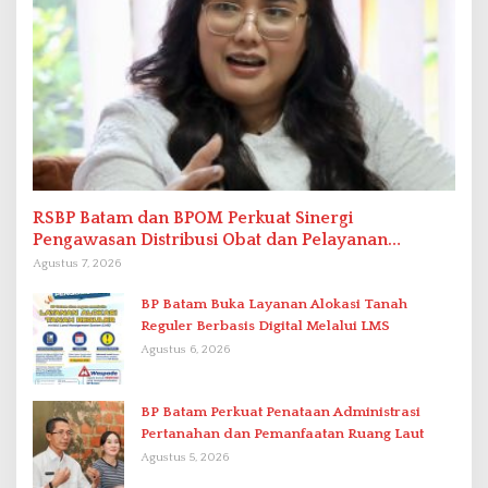
RSBP Batam dan BPOM Perkuat Sinergi
Pengawasan Distribusi Obat dan Pelayanan
Kefarmasian
Agustus 7, 2026
BP Batam Buka Layanan Alokasi Tanah
Reguler Berbasis Digital Melalui LMS
Agustus 6, 2026
BP Batam Perkuat Penataan Administrasi
Pertanahan dan Pemanfaatan Ruang Laut
Agustus 5, 2026