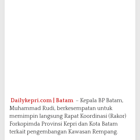
m
B
a
h
a
s
P
e
n
g
e
m
b
a
n
g
Dailykepri.com | Batam
– Kepala BP Batam,
a
n
Muhammad Rudi, berkesempatan untuk
K
memimpin langsung Rapat Koordinasi (Rakor)
a
Forkopimda Provinsi Kepri dan Kota Batam
w
terkait pengembangan Kawasan Rempang.
a
s