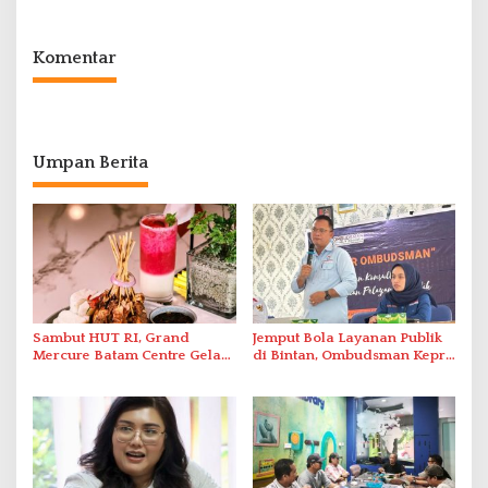
Simpang Dam
Komentar
Umpan Berita
Sambut HUT RI, Grand
Jemput Bola Layanan Publik
Mercure Batam Centre Gelar
di Bintan, Ombudsman Kepri
Promo Kuliner ‘Flavours of
Serap Keluhan Bansos hingga
Nusantara’
Solar Nelayan