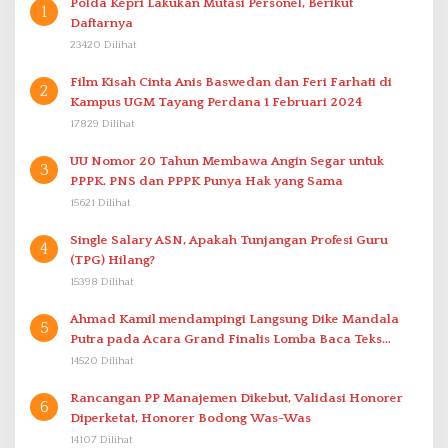
Polda Kepri Lakukan Mutasi Personel, Berikut
1
Daftarnya
23420 Dilihat
Film Kisah Cinta Anis Baswedan dan Feri Farhati di
2
Kampus UGM Tayang Perdana 1 Februari 2024
17829 Dilihat
UU Nomor 20 Tahun Membawa Angin Segar untuk
3
PPPK. PNS dan PPPK Punya Hak yang Sama
15621 Dilihat
Single Salary ASN, Apakah Tunjangan Profesi Guru
4
(TPG) Hilang?
15398 Dilihat
Ahmad Kamil mendampingi Langsung Dike Mandala
5
Putra pada Acara Grand Finalis Lomba Baca Teks
Proklamasi Mirip Bung Karno di Bali
14520 Dilihat
Rancangan PP Manajemen Dikebut, Validasi Honorer
6
Diperketat, Honorer Bodong Was-Was
14107 Dilihat