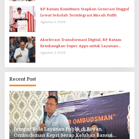
BP Batam Komitmen Siapkan Generasi Unggul
Lewat Sekolah Terintegrasi Merah Putih
Agustus 2, 2026
Akselerasi Transformasi Digital, BP Batam
Kembangkan Super Apps untuk Layanan
Terpadu
Agustus 2, 2026
Recent Post
re
Jemput Bola Layanan Publik di Bintan,
R
Ombudsman Kepri Serap Keluhan Bansos
P