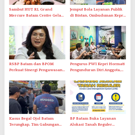
Sambut HUT RI, Grand
Jemput Bola Layanan Publik
Mercure Batam Centre Gelar
di Bintan, Ombudsman Kepri
Promo Kuliner ‘Flavours of
Serap Keluhan Bansos hingga
Nusantara’
Solar Nelayan
RSBP Batam dan BPOM
Pengurus PWI Kepri Hormati
Perkuat Sinergi Pengawasan
Pengunduran Diri Anggota,
Distribusi Obat dan
Segera Koordinasi
Pelayanan Kefarmasian
Administrasi ke Pusat
Kasus Begal Ojol Batam
BP Batam Buka Layanan
Terungkap, Tim Gabungan
Alokasi Tanah Reguler
Polda Kepri Bekuk Pelaku di
Berbasis Digital Melalui LMS