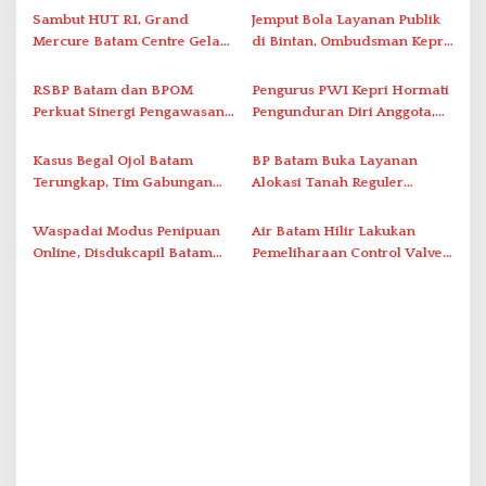
i
Sambut HUT RI, Grand
Jemput Bola Layanan Publik
Mercure Batam Centre Gelar
di Bintan, Ombudsman Kepri
p
Promo Kuliner ‘Flavours of
Serap Keluhan Bansos hingga
o
Nusantara’
Solar Nelayan
RSBP Batam dan BPOM
Pengurus PWI Kepri Hormati
s
Perkuat Sinergi Pengawasan
Pengunduran Diri Anggota,
Distribusi Obat dan
Segera Koordinasi
Pelayanan Kefarmasian
Administrasi ke Pusat
Kasus Begal Ojol Batam
BP Batam Buka Layanan
Terungkap, Tim Gabungan
Alokasi Tanah Reguler
Polda Kepri Bekuk Pelaku di
Berbasis Digital Melalui LMS
Simpang Dam
Waspadai Modus Penipuan
Air Batam Hilir Lakukan
Online, Disdukcapil Batam
Pemeliharaan Control Valve,
Tegaskan Aktivasi IKD Wajib
Ini Daftar Area Terdampak
Tatap Muka