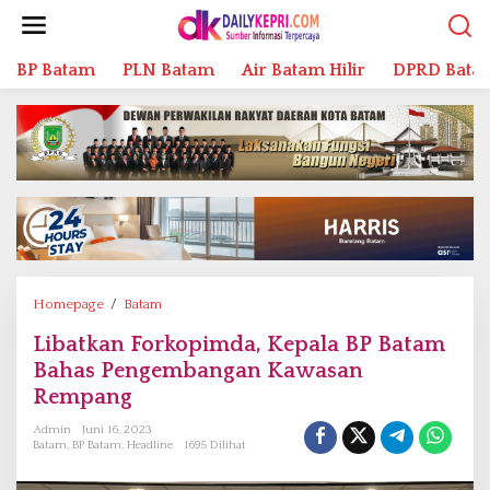
L
e
w
BP Batam
PLN Batam
Air Batam Hilir
DPRD Bata
a
t
i
k
e
k
o
n
t
e
n
Homepage
/
Batam
L
i
Libatkan Forkopimda, Kepala BP Batam
b
Bahas Pengembangan Kawasan
a
t
Rempang
k
Admin
Juni 16, 2023
a
Batam
,
BP Batam
,
Headline
1695 Dilihat
n
F