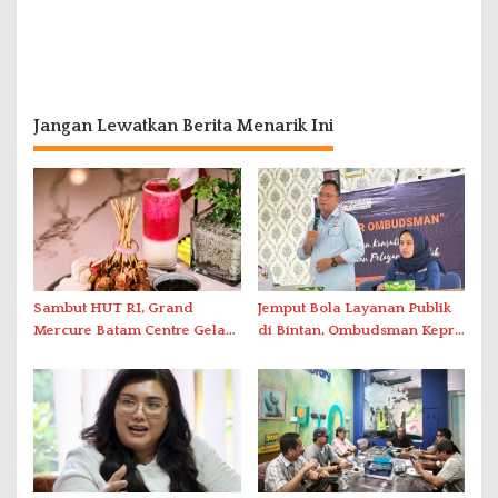
Jangan Lewatkan Berita Menarik Ini
Sambut HUT RI, Grand
Jemput Bola Layanan Publik
Mercure Batam Centre Gelar
di Bintan, Ombudsman Kepri
Promo Kuliner ‘Flavours of
Serap Keluhan Bansos hingga
Nusantara’
Solar Nelayan