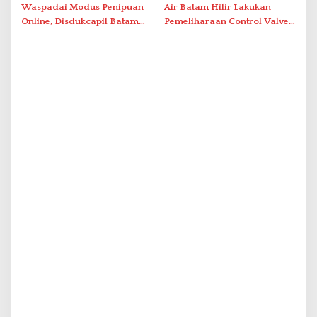
Simpang Dam
Waspadai Modus Penipuan
Air Batam Hilir Lakukan
Online, Disdukcapil Batam
Pemeliharaan Control Valve,
Tegaskan Aktivasi IKD Wajib
Ini Daftar Area Terdampak
Tatap Muka