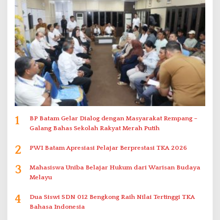
1
BP Batam Gelar Dialog dengan Masyarakat Rempang –
Galang Bahas Sekolah Rakyat Merah Putih
2
PWI Batam Apresiasi Pelajar Berprestasi TKA 2026
3
Mahasiswa Uniba Belajar Hukum dari Warisan Budaya
Melayu
4
Dua Siswi SDN 012 Bengkong Raih Nilai Tertinggi TKA
Bahasa Indonesia