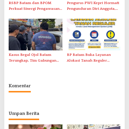
RSBP Batam dan BPOM
Pengurus PWI Kepri Hormati
Perkuat Sinergi Pengawasan
Pengunduran Diri Anggota,
Distribusi Obat dan
Segera Koordinasi
Pelayanan Kefarmasian
Administrasi ke Pusat
Kasus Begal Ojol Batam
BP Batam Buka Layanan
Terungkap, Tim Gabungan
Alokasi Tanah Reguler
Polda Kepri Bekuk Pelaku di
Berbasis Digital Melalui LMS
Simpang Dam
Komentar
Umpan Berita