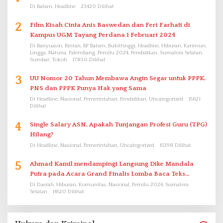
Di Batam, Headline
23420 Dilihat
2
Film Kisah Cinta Anis Baswedan dan Feri Farhati di
Kampus UGM Tayang Perdana 1 Februari 2024
Di Banyuasin, Bintan, BP Batam, Bukittinggi, Headline, Hiburan, Karimun,
Lingga, Natuna, Palembang, Pemilu 2024, Pendidikan, Sumatera Selatan,
Sumbar, Tokoh
17830 Dilihat
3
UU Nomor 20 Tahun Membawa Angin Segar untuk PPPK.
PNS dan PPPK Punya Hak yang Sama
Di Headline, Nasional, Pemerintahan, Pendidikan, Uncategorized
15621
Dilihat
4
Single Salary ASN, Apakah Tunjangan Profesi Guru (TPG)
Hilang?
Di Headline, Nasional, Pemerintahan, Uncategorized
15398 Dilihat
5
Ahmad Kamil mendampingi Langsung Dike Mandala
Putra pada Acara Grand Finalis Lomba Baca Teks
Proklamasi Mirip Bung Karno di Bali
Di Daerah, Hiburan, Komunitas, Nasional, Pemilu 2024, Sumatera
Selatan
14520 Dilihat