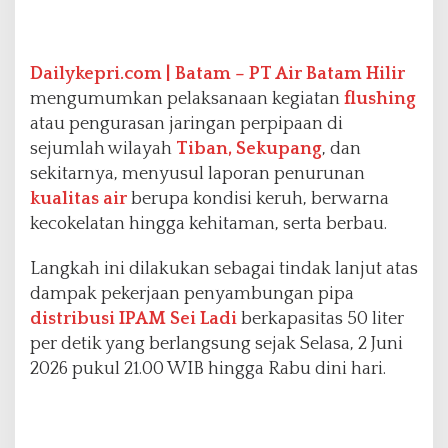
n
d
a
Dailykepri.com | Batam –
PT Air Batam Hilir
n
S
mengumumkan pelaksanaan kegiatan
flushing
e
atau pengurasan jaringan perpipaan di
k
sejumlah wilayah
Tiban, Sekupang
, dan
u
sekitarnya, menyusul laporan penurunan
p
a
kualitas air
berupa kondisi keruh, berwarna
n
kecokelatan hingga kehitaman, serta berbau.
g
M
Langkah ini dilakukan sebagai tindak lanjut atas
u
dampak pekerjaan penyambungan pipa
l
a
distribusi
IPAM Sei Ladi
berkapasitas 50 liter
i
per detik yang berlangsung sejak Selasa, 2 Juni
P
2026 pukul 21.00 WIB hingga Rabu dini hari.
u
l
i
h