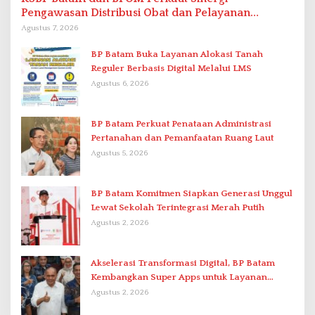
Pengawasan Distribusi Obat dan Pelayanan
Kefarmasian
Agustus 7, 2026
BP Batam Buka Layanan Alokasi Tanah
Reguler Berbasis Digital Melalui LMS
Agustus 6, 2026
BP Batam Perkuat Penataan Administrasi
Pertanahan dan Pemanfaatan Ruang Laut
Agustus 5, 2026
BP Batam Komitmen Siapkan Generasi Unggul
Lewat Sekolah Terintegrasi Merah Putih
Agustus 2, 2026
Akselerasi Transformasi Digital, BP Batam
Kembangkan Super Apps untuk Layanan
Terpadu
Agustus 2, 2026