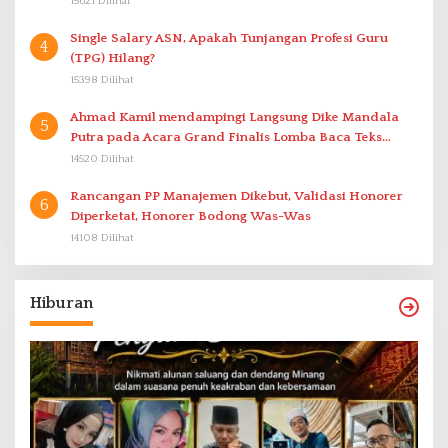
15621 Dilihat
Single Salary ASN, Apakah Tunjangan Profesi Guru
4
(TPG) Hilang?
15398 Dilihat
Ahmad Kamil mendampingi Langsung Dike Mandala
5
Putra pada Acara Grand Finalis Lomba Baca Teks
Proklamasi Mirip Bung Karno di Bali
14520 Dilihat
Rancangan PP Manajemen Dikebut, Validasi Honorer
6
Diperketat, Honorer Bodong Was-Was
14108 Dilihat
Hiburan