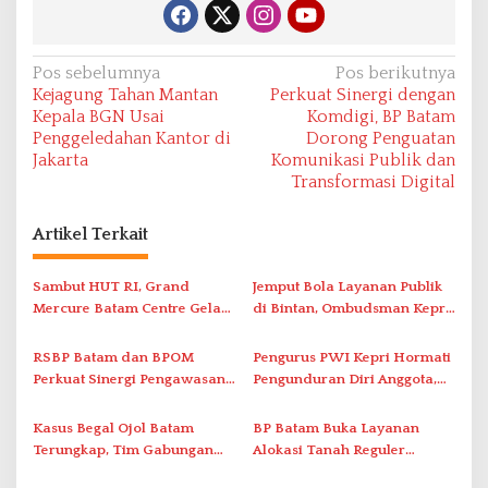
N
Pos sebelumnya
Pos berikutnya
Kejagung Tahan Mantan
Perkuat Sinergi dengan
a
Kepala BGN Usai
Komdigi, BP Batam
v
Penggeledahan Kantor di
Dorong Penguatan
Jakarta
Komunikasi Publik dan
i
Transformasi Digital
g
a
Artikel Terkait
s
i
Sambut HUT RI, Grand
Jemput Bola Layanan Publik
Mercure Batam Centre Gelar
di Bintan, Ombudsman Kepri
p
Promo Kuliner ‘Flavours of
Serap Keluhan Bansos hingga
o
Nusantara’
Solar Nelayan
RSBP Batam dan BPOM
Pengurus PWI Kepri Hormati
s
Perkuat Sinergi Pengawasan
Pengunduran Diri Anggota,
Distribusi Obat dan
Segera Koordinasi
Pelayanan Kefarmasian
Administrasi ke Pusat
Kasus Begal Ojol Batam
BP Batam Buka Layanan
Terungkap, Tim Gabungan
Alokasi Tanah Reguler
Polda Kepri Bekuk Pelaku di
Berbasis Digital Melalui LMS