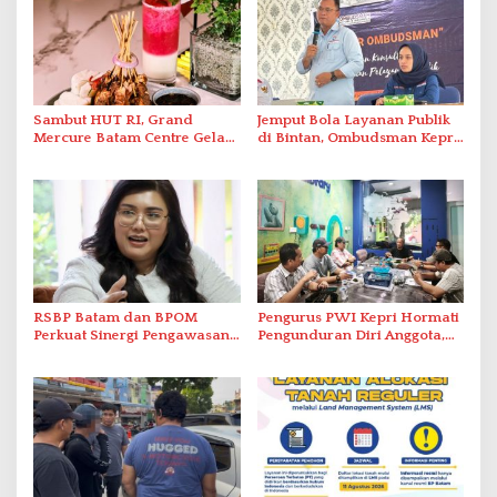
Sambut HUT RI, Grand
Jemput Bola Layanan Publik
Mercure Batam Centre Gelar
di Bintan, Ombudsman Kepri
Promo Kuliner ‘Flavours of
Serap Keluhan Bansos hingga
Nusantara’
Solar Nelayan
RSBP Batam dan BPOM
Pengurus PWI Kepri Hormati
Perkuat Sinergi Pengawasan
Pengunduran Diri Anggota,
Distribusi Obat dan
Segera Koordinasi
Pelayanan Kefarmasian
Administrasi ke Pusat