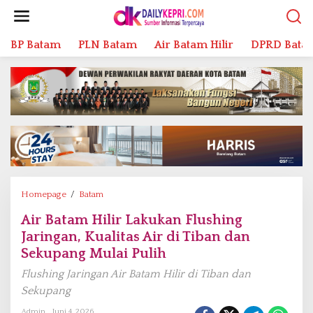
L
e
w
BP Batam
PLN Batam
Air Batam Hilir
DPRD Bata
a
t
i
k
e
k
o
n
t
e
n
Homepage
/
Batam
A
i
Air Batam Hilir Lakukan Flushing
r
Jaringan, Kualitas Air di Tiban dan
B
a
Sekupang Mulai Pulih
t
Flushing Jaringan Air Batam Hilir di Tiban dan
a
Sekupang
m
H
Admin
Juni 4, 2026