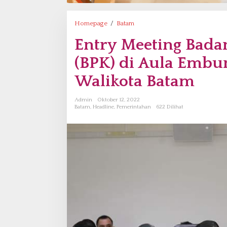
Homepage
/
Batam
E
n
Entry Meeting Bada
t
r
(BPK) di Aula Embu
y
M
Walikota Batam
e
e
Admin
Oktober 12, 2022
t
Batam
,
Headline
,
Pemerintahan
622 Dilihat
i
n
g
B
a
d
a
n
P
e
m
e