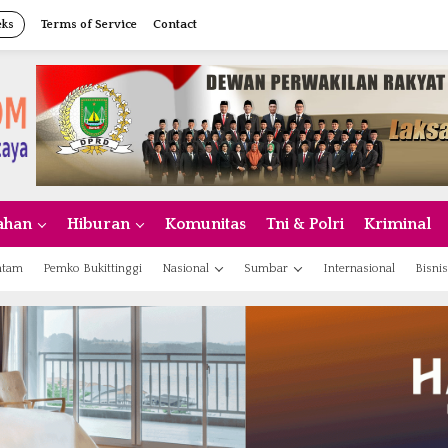
eks
Terms of Service
Contact
ahan
Hiburan
Komunitas
Tni & Polri
Kriminal
atam
Pemko Bukittinggi
Nasional
Sumbar
Internasional
Bisnis