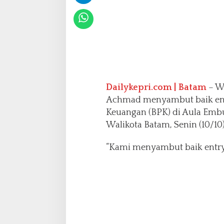
l
a
E
m
b
u
n
g
F
Dailykepri.com | Batam
– W
a
Achmad menyambut baik ent
t
Keuangan (BPK) di Aula Embu
i
Walikota Batam, Senin (10/10)
m
a
h
“Kami menyambut baik entry 
L
a
n
t
a
i
4