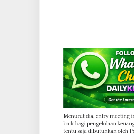
K
a
n
t
o
r
W
a
l
i
k
o
t
a
B
a
t
a
m
Menurut dia, entry meeting
baik bagi pengelolaan keuan
tentu saja dibutuhkan oleh