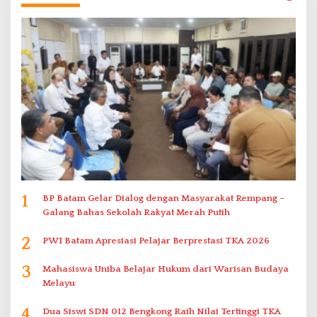
1
BP Batam Gelar Dialog dengan Masyarakat Rempang –
Galang Bahas Sekolah Rakyat Merah Putih
2
PWI Batam Apresiasi Pelajar Berprestasi TKA 2026
3
Mahasiswa Uniba Belajar Hukum dari Warisan Budaya
Melayu
4
Dua Siswi SDN 012 Bengkong Raih Nilai Tertinggi TKA