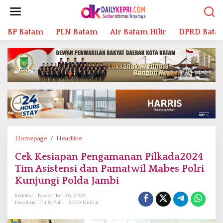
L
e
w
BP Batam
PLN Batam
Air Batam Hilir
DPRD Bata
a
t
i
k
e
k
o
n
t
e
n
Homepage
/
Headline
C
e
Cek Kesiapan Pengamanan Pilkada2024
k
Tim Asistensi dan Pamatwil Mabes Polri
K
e
Kunjungi Polda Jambi
s
Redaksi
November 26, 2024
i
Headline
,
Tni & Polri
5660 Dilihat
a
p