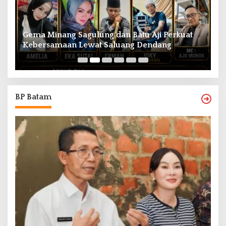
Gema Minang Sagulung dan Batu Aji Perkuat
A
Kebersamaan Lewat Saluang Dendang
H
BP Batam