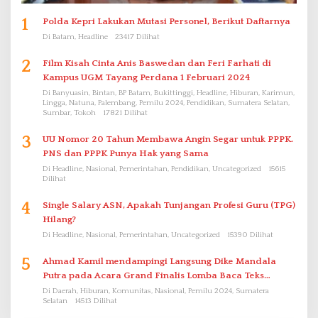
1
Polda Kepri Lakukan Mutasi Personel, Berikut Daftarnya
Di Batam, Headline
23417 Dilihat
2
Film Kisah Cinta Anis Baswedan dan Feri Farhati di
Kampus UGM Tayang Perdana 1 Februari 2024
Di Banyuasin, Bintan, BP Batam, Bukittinggi, Headline, Hiburan, Karimun,
Lingga, Natuna, Palembang, Pemilu 2024, Pendidikan, Sumatera Selatan,
Sumbar, Tokoh
17821 Dilihat
3
UU Nomor 20 Tahun Membawa Angin Segar untuk PPPK.
PNS dan PPPK Punya Hak yang Sama
Di Headline, Nasional, Pemerintahan, Pendidikan, Uncategorized
15615
Dilihat
4
Single Salary ASN, Apakah Tunjangan Profesi Guru (TPG)
Hilang?
Di Headline, Nasional, Pemerintahan, Uncategorized
15390 Dilihat
5
Ahmad Kamil mendampingi Langsung Dike Mandala
Putra pada Acara Grand Finalis Lomba Baca Teks
Proklamasi Mirip Bung Karno di Bali
Di Daerah, Hiburan, Komunitas, Nasional, Pemilu 2024, Sumatera
Selatan
14513 Dilihat