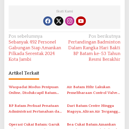
Ikuti Kami
N
Pos sebelumnya
Pos berikutnya
Sebanyak 492 Personel
Pertandingan Badminton
a
Gabungan Siap Amankan
Dalam Rangka Hari Bakti
v
Pilkada Serentak 2024
BP Batam ke-53 Tahun
Kota Jambi
Resmi Berakhir
i
g
Artikel Terkait
a
s
Waspadai Modus Penipuan
Air Batam Hilir Lakukan
i
Online, Disdukcapil Batam
Pemeliharaan Control Valve,
Tegaskan Aktivasi IKD Wajib
Ini Daftar Area Terdampak
p
Tatap Muka
BP Batam Perkuat Penataan
Dari Batam Centre Hingga
o
Administrasi Pertanahan dan
Nagoya, Aliran Air Terganggu
s
Pemanfaatan Ruang Laut
Akibat Listrik Padam di IPA
Duriangkang
Operasi Cukai Batam: Garuk
Bea Cukai Batam Amankan