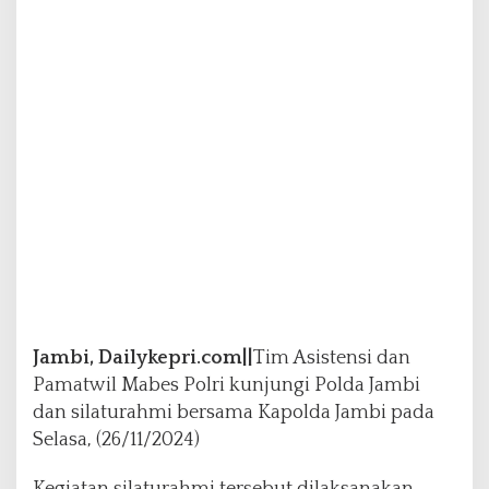
4
T
i
m
A
s
i
s
t
e
n
s
i
d
a
n
P
Jambi, Dailykepri.com||
Tim Asistensi dan
a
Pamatwil Mabes Polri kunjungi Polda Jambi
m
dan silaturahmi bersama Kapolda Jambi pada
a
Selasa, (26/11/2024)
t
w
i
Kegiatan silaturahmi tersebut dilaksanakan