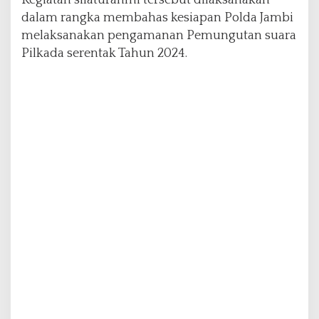
l
dalam rangka membahas kesiapan Polda Jambi
M
melaksanakan pengamanan Pemungutan suara
a
Pilkada serentak Tahun 2024.
b
e
s
P
o
l
r
i
K
u
n
j
u
n
g
i
P
o
l