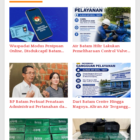
Waspadai Modus Penipuan
Air Batam Hilir Lakukan
Online, Disdukcapil Batam
Pemeliharaan Control Valve,
Tegaskan Aktivasi IKD Wajib
Ini Daftar Area Terdampak
Tatap Muka
BP Batam Perkuat Penataan
Dari Batam Centre Hingga
Administrasi Pertanahan dan
Nagoya, Aliran Air Terganggu
Pemanfaatan Ruang Laut
Akibat Listrik Padam di IPA
Duriangkang