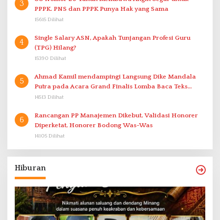
3
PPPK. PNS dan PPPK Punya Hak yang Sama
15615 Dilihat
Single Salary ASN, Apakah Tunjangan Profesi Guru
4
(TPG) Hilang?
15390 Dilihat
Ahmad Kamil mendampingi Langsung Dike Mandala
5
Putra pada Acara Grand Finalis Lomba Baca Teks
Proklamasi Mirip Bung Karno di Bali
14513 Dilihat
Rancangan PP Manajemen Dikebut, Validasi Honorer
6
Diperketat, Honorer Bodong Was-Was
14105 Dilihat
Hiburan