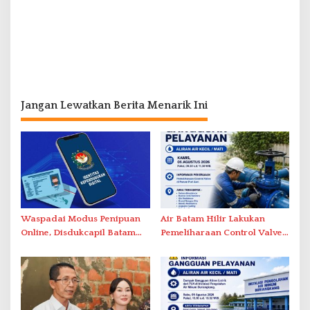
Jangan Lewatkan Berita Menarik Ini
Waspadai Modus Penipuan
Air Batam Hilir Lakukan
Online, Disdukcapil Batam
Pemeliharaan Control Valve,
Tegaskan Aktivasi IKD Wajib
Ini Daftar Area Terdampak
Tatap Muka