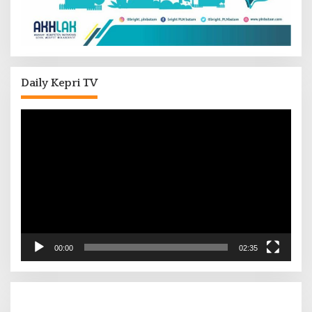
Daily Kepri TV
Pemutar
Video
00:00
02:35