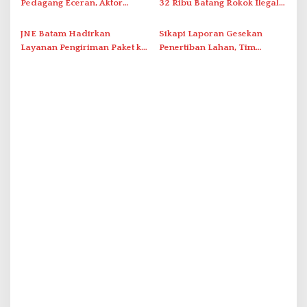
Pedagang Eceran, Aktor
32 Ribu Batang Rokok Ilegal
Intelektual Rokok Ilegal Tak
dalam Operasi Cukai
Tersentuh?
JNE Batam Hadirkan
Sikapi Laporan Gesekan
Layanan Pengiriman Paket ke
Penertiban Lahan, Tim
Singapura Mulai Rp100 Ribu
Hukum Terlapor Memenuhi
Undangan Klarifikasi Polresta
Bukittinggi