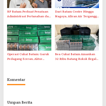
BP Batam Perkuat Penataan
Dari Batam Centre Hingga
Administrasi Pertanahan dan
Nagoya, Aliran Air Terganggu
Pemanfaatan Ruang Laut
Akibat Listrik Padam di IPA
Duriangkang
Operasi Cukai Batam: Garuk
Bea Cukai Batam Amankan
Pedagang Eceran, Aktor
32 Ribu Batang Rokok Ilegal
Intelektual Rokok Ilegal Tak
dalam Operasi Cukai
Tersentuh?
Komentar
Umpan Berita