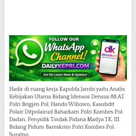
d
a
J
a
m
b
i
Hadir di ruang kerja Kapolda Jambi yaitu Analis
Kebijakan Utama Bidang Idensos Densus 88 AT
Polri Brigjen Pol. Hando Wibowo, Kasubdit
Polair Ditpolairud Baharkam Polri Kombes Pol.
Dadan, Penyidik Tindak Pidana Madya TK. III
Bidang Pidum Bareskrim Polri Kombes Pol.
Suratno.