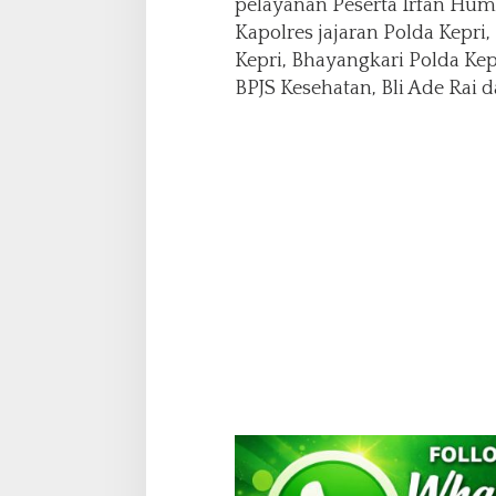
pelayanan Peserta Irfan Huma
i
Kapolres jajaran Polda Kepri
d
i
Kepri, Bhayangkari Polda Ke
H
BPJS Kesehatan, Bli Ade Rai d
o
t
e
l
B
e
s
t
W
e
s
t
e
r
n
P
r
e