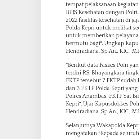
tempat pelaksanaan kegiatan 
BPJS Kesehatan dengan Polri
2022 fasilitas kesehatan di ja
Polda Kepri untuk melihat s
untuk memberikan pelayanan
bermutu bagi″. Ungkap Kapusd
Hendradiana, Sp.An., KIC., M.
″Berikut data Faskes Polri ya
terdiri RS. Bhayangkara tingk
FKTP tersebut 7 FKTP sudah 
dan 3 FKTP Polda Kepri yang
Polres Anambas, FKTP Sat Br
Kepri″. Ujar Kapusdokkes Polr
Hendradiana, Sp.An., KIC., M.
Selanjutnya Wakapolda Kepri 
mengatakan ″Kepada seluruh 