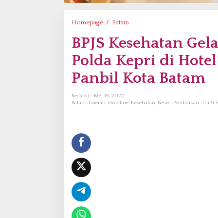
Homepage
/
Batam
B
P
BPJS Kesehatan Gel
J
S
Polda Kepri di Hote
K
e
Panbil Kota Batam
s
e
Redaksi
Mei 19, 2022
h
Batam
,
Daerah
,
Headline
,
Kesehatan
,
News
,
Pendidikan
,
Tni & P
a
t
a
n
G
e
l
a
r
S
a
r