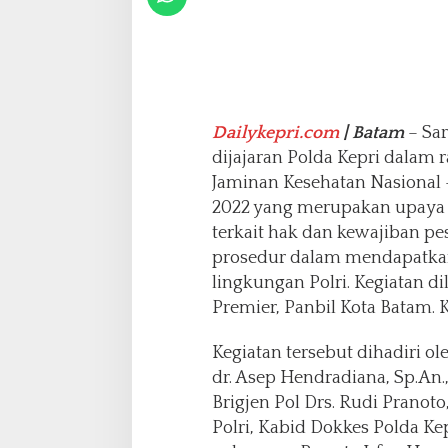
a
s
e
h
a
n
Dailykepri.com
| Batam
– Sar
B
dijajaran Polda Kepri dalam
e
r
Jaminan Kesehatan Nasional 
s
2022 yang merupakan upay
a
terkait hak dan kewajiban pe
m
prosedur dalam mendapatkan
a
P
lingkungan Polri. Kegiatan d
o
Premier, Panbil Kota Batam. K
l
d
Kegiatan tersebut dihadiri ol
a
dr. Asep Hendradiana, Sp.An.,
K
e
Brigjen Pol Drs. Rudi Prano
p
Polri, Kabid Dokkes Polda Kep
r