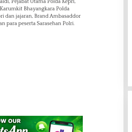
idi, Pejabat Utama Polda Kepri,
, Karumkit Bhayangkara Polda
pri dan jajaran, Brand Ambasaddor
an para peserta Sarasehan Polri.