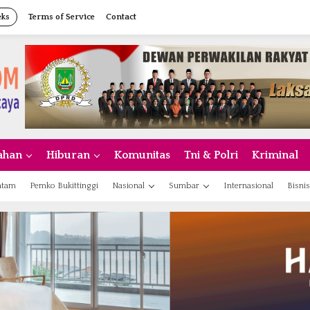
eks
Terms of Service
Contact
ahan
Hiburan
Komunitas
Tni & Polri
Kriminal
atam
Pemko Bukittinggi
Nasional
Sumbar
Internasional
Bisnis