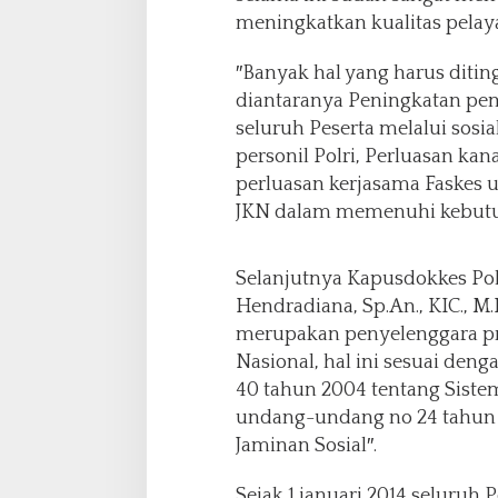
meningkatkan kualitas pelay
″Banyak hal yang harus ditin
diantaranya Peningkatan p
seluruh Peserta melalui sosi
personil Polri, Perluasan kan
perluasan kerjasama Faskes
JKN dalam memenuhi kebutuh
Selanjutnya Kapusdokkes Polr
Hendradiana, Sp.An., KIC., M
merupakan penyelenggara p
Nasional, hal ini sesuai d
40 tahun 2004 tentang Siste
undang-undang no 24 tahun 
Jaminan Sosial″.
Sejak 1 januari 2014 seluruh 