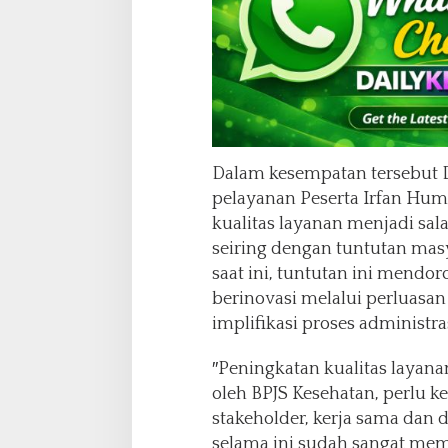
m
i
e
r
,
P
a
n
b
Dalam kesempatan tersebut D
i
pelayanan Peserta Irfan Hu
l
kualitas layanan menjadi sa
K
o
seiring dengan tuntutan masya
t
saat ini, tuntutan ini mendo
a
berinovasi melalui perluasan
B
implifikasi proses administras
a
t
a
″Peningkatan kualitas layana
m
oleh BPJS Kesehatan, perlu k
stakeholder, kerja sama dan d
selama ini sudah sangat me