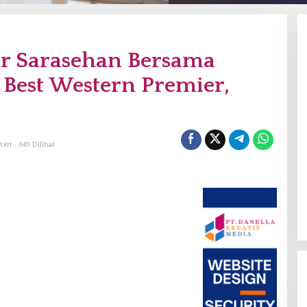
ar Sarasehan Bersama
l Best Western Premier,
olri
649 Dilihat