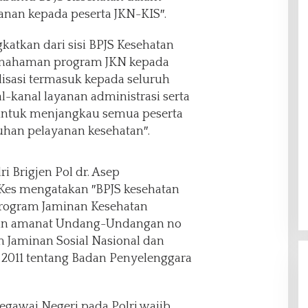
anan kepada peserta JKN-KIS″.
gkatkan dari sisi BPJS Kesehatan
emahaman program JKN kepada
alisasi termasuk kepada seluruh
al-kanal layanan administrasi serta
 untuk menjangkau semua peserta
an pelayanan kesehatan″.
i Brigjen Pol dr. Asep
.Kes mengatakan ″BPJS kesehatan
rogram Jaminan Kesehatan
engan amanat Undang-Undangan no
m Jaminan Sosial Nasional dan
2011 tentang Badan Penyelenggara
Pegawai Negeri pada Polri wajib