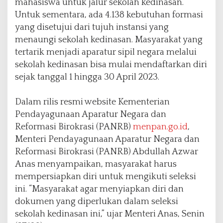
mahasiswa untuk jalur sekolah kedinasan.
e
Untuk sementara, ada 4.138 kebutuhan formasi
d
yang disetujui dari tujuh instansi yang
i
n
menaungi sekolah kedinasan. Masyarakat yang
a
tertarik menjadi aparatur sipil negara melalui
s
sekolah kedinasan bisa mulai mendaftarkan diri
a
sejak tanggal 1 hingga 30 April 2023.
n
T
a
Dalam rilis resmi website Kementerian
h
Pendayagunaan Aparatur Negara dan
u
Reformasi Birokrasi (PANRB)
menpan.go.id
,
n
2
Menteri Pendayagunaan Aparatur Negara dan
0
Reformasi Birokrasi (PANRB) Abdullah Azwar
2
Anas menyampaikan, masyarakat harus
3
mempersiapkan diri untuk mengikuti seleksi
,
B
ini. “Masyarakat agar menyiapkan diri dan
e
dokumen yang diperlukan dalam seleksi
r
sekolah kedinasan ini,” ujar Menteri Anas, Senin
i