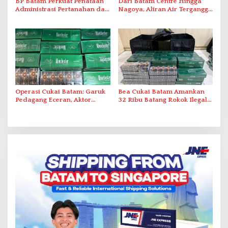
BP Batam Perkuat Penataan
Dari Batam Centre Hingga
Administrasi Pertanahan dan
Nagoya, Aliran Air Terganggu
Pemanfaatan Ruang Laut
Akibat Listrik Padam di IPA
Duriangkang
Operasi Cukai Batam: Garuk
Bea Cukai Batam Amankan
Pedagang Eceran, Aktor
32 Ribu Batang Rokok Ilegal
Intelektual Rokok Ilegal Tak
dalam Operasi Cukai
Tersentuh?