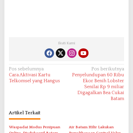
Ikuti Kami
N
Pos sebelumnya
Pos berikutnya
Cara Aktivasi Kartu
Penyelundupan 60 Ribu
a
Telkomsel yang Hangus
Ekor Benih Lobster
v
Senilai Rp 9 miliar
Digagalkan Bea Cukai
i
Batam
g
a
Artikel Terkait
s
i
Waspadai Modus Penipuan
Air Batam Hilir Lakukan
Online, Disdukcapil Batam
Pemeliharaan Control Valve,