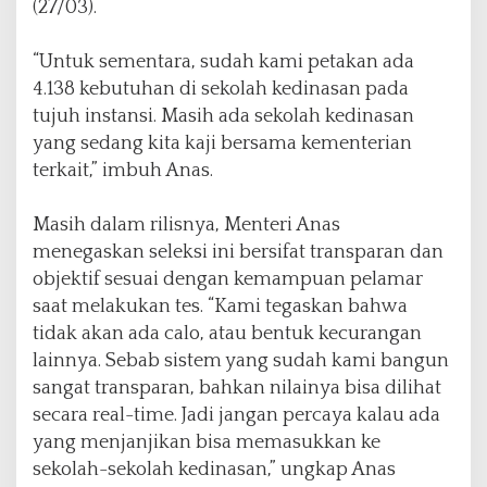
(27/03).
k
u
t
“Untuk sementara, sudah kami petakan ada
L
4.138 kebutuhan di sekolah kedinasan pada
i
tujuh instansi. Masih ada sekolah kedinasan
n
k
yang sedang kita kaji bersama kementerian
J
terkait,” imbuh Anas.
a
d
Masih dalam rilisnya, Menteri Anas
w
a
menegaskan seleksi ini bersifat transparan dan
l
objektif sesuai dengan kemampuan pelamar
d
saat melakukan tes. “Kami tegaskan bahwa
a
tidak akan ada calo, atau bentuk kecurangan
n
J
lainnya. Sebab sistem yang sudah kami bangun
u
sangat transparan, bahkan nilainya bisa dilihat
m
secara real-time. Jadi jangan percaya kalau ada
l
yang menjanjikan bisa memasukkan ke
a
h
sekolah-sekolah kedinasan,” ungkap Anas
F