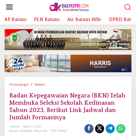
L
e
w
BP Batam
PLN Batam
Air Batam Hilir
DPRD Bata
a
t
i
k
e
k
o
n
t
e
n
Homepage
/
Batam
B
a
Badan Kepegawaian Negara (BKN) Telah
d
Membuka Seleksi Sekolah Kedinasan
a
n
Tahun 2023, Berikut Link Jadwal dan
K
Jumlah Formasinya
e
Admin
April 2, 2023
p
Batam
,
Headline
,
Nasional
709 Dilihat
e