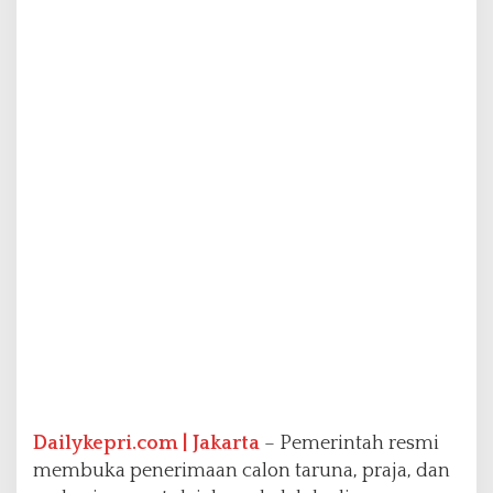
h
M
e
m
b
u
k
a
S
e
l
e
k
s
i
S
e
k
o
l
Dailykepri.com | Jakarta
– Pemerintah resmi
a
h
membuka penerimaan calon taruna, praja, dan
K