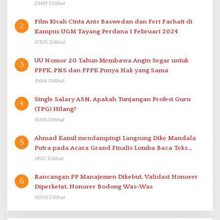
23419 Dilihat
Film Kisah Cinta Anis Baswedan dan Feri Farhati di
2
Kampus UGM Tayang Perdana 1 Februari 2024
17825 Dilihat
UU Nomor 20 Tahun Membawa Angin Segar untuk
3
PPPK. PNS dan PPPK Punya Hak yang Sama
15618 Dilihat
Single Salary ASN, Apakah Tunjangan Profesi Guru
4
(TPG) Hilang?
15395 Dilihat
Ahmad Kamil mendampingi Langsung Dike Mandala
5
Putra pada Acara Grand Finalis Lomba Baca Teks
Proklamasi Mirip Bung Karno di Bali
14517 Dilihat
Rancangan PP Manajemen Dikebut, Validasi Honorer
6
Diperketat, Honorer Bodong Was-Was
14106 Dilihat