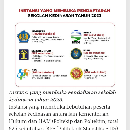
o
r
m
a
s
i
n
y
a
Instansi yang membuka Pendaftaran sekolah
kedinasan tahun 2023.
Instansi yang membuka kebutuhan peserta
sekolah kedinasan antara lain Kementerian
Hukum dan HAM (Poltekip dan Poltekim) total
525 kebutuhan, BPS (Politeknik Statistika STIS)