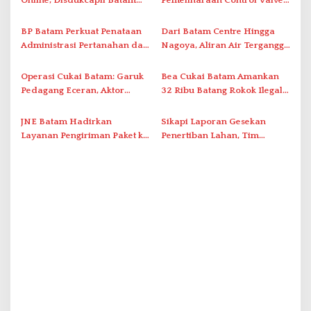
p
Tegaskan Aktivasi IKD Wajib
Ini Daftar Area Terdampak
o
Tatap Muka
BP Batam Perkuat Penataan
Dari Batam Centre Hingga
s
Administrasi Pertanahan dan
Nagoya, Aliran Air Terganggu
Pemanfaatan Ruang Laut
Akibat Listrik Padam di IPA
Duriangkang
Operasi Cukai Batam: Garuk
Bea Cukai Batam Amankan
Pedagang Eceran, Aktor
32 Ribu Batang Rokok Ilegal
Intelektual Rokok Ilegal Tak
dalam Operasi Cukai
Tersentuh?
JNE Batam Hadirkan
Sikapi Laporan Gesekan
Layanan Pengiriman Paket ke
Penertiban Lahan, Tim
Singapura Mulai Rp100 Ribu
Hukum Terlapor Memenuhi
Undangan Klarifikasi Polresta
Bukittinggi