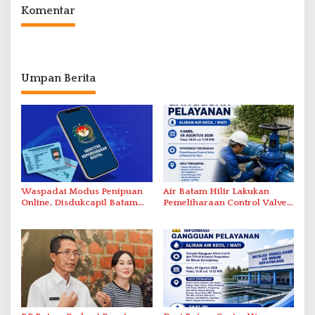
Komentar
Umpan Berita
Waspadai Modus Penipuan
Air Batam Hilir Lakukan
Online, Disdukcapil Batam
Pemeliharaan Control Valve,
Tegaskan Aktivasi IKD Wajib
Ini Daftar Area Terdampak
Tatap Muka