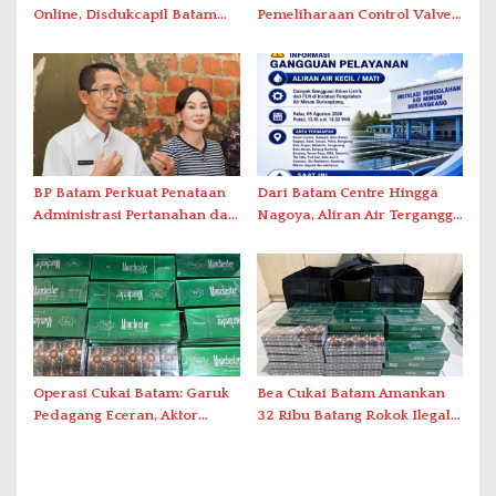
Online, Disdukcapil Batam
Pemeliharaan Control Valve,
Tegaskan Aktivasi IKD Wajib
Ini Daftar Area Terdampak
Tatap Muka
BP Batam Perkuat Penataan
Dari Batam Centre Hingga
Administrasi Pertanahan dan
Nagoya, Aliran Air Terganggu
Pemanfaatan Ruang Laut
Akibat Listrik Padam di IPA
Duriangkang
Operasi Cukai Batam: Garuk
Bea Cukai Batam Amankan
Pedagang Eceran, Aktor
32 Ribu Batang Rokok Ilegal
Intelektual Rokok Ilegal Tak
dalam Operasi Cukai
Tersentuh?