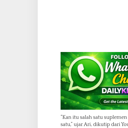
r
S
a
a
t
K
e
m
o
“Kan itu salah satu supleme
satu,” ujar Ari, dikutip dari