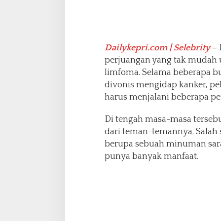
i
M
i
n
Dailykepri.com | Selebrity
– 
u
m
perjuangan yang tak mudah 
a
limfoma. Selama beberapa bu
n
divonis mengidap kanker, pe
P
harus menjalani beberapa p
e
m
i
Di tengah masa-masa tersebu
c
dari teman-temannya. Salah s
u
berupa sebuah minuman sara
S
punya banyak manfaat.
e
l
K
a
n
k
e