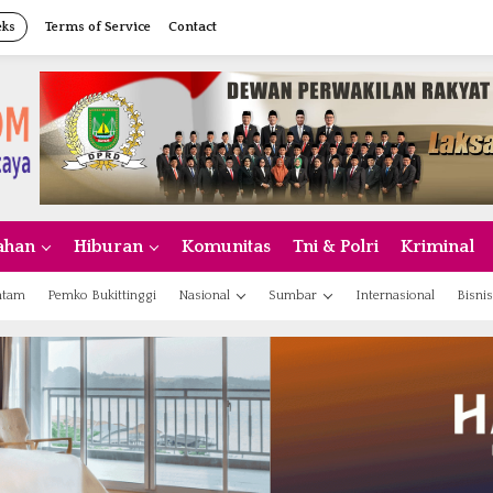
eks
Terms of Service
Contact
ahan
Hiburan
Komunitas
Tni & Polri
Kriminal
atam
Pemko Bukittinggi
Nasional
Sumbar
Internasional
Bisnis