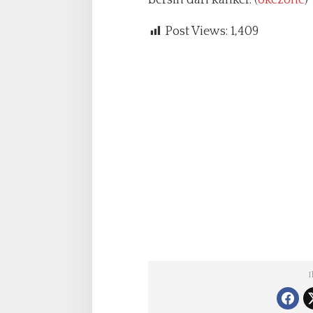
bersih dari kanker. (
okezone
)
Post Views:
1,409
I