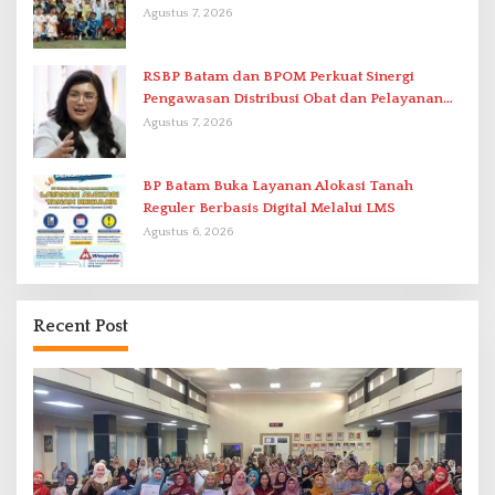
di Stadion Temenggung Abdul Jamal
Agustus 7, 2026
RSBP Batam dan BPOM Perkuat Sinergi
Pengawasan Distribusi Obat dan Pelayanan
Kefarmasian
Agustus 7, 2026
BP Batam Buka Layanan Alokasi Tanah
Reguler Berbasis Digital Melalui LMS
Agustus 6, 2026
Recent Post