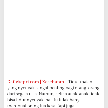
l
a
m
i
G
a
n
g
g
u
a
n
T
i
d
u
r
Dailykepri.com | Kesehatan
– Tidur malam
yang nyenyak sangat penting bagi orang-orang
dari segala usia. Namun, ketika anak-anak tidak
bisa tidur nyenyak, hal itu tidak hanya
membuat orang tua kesal tapi juga