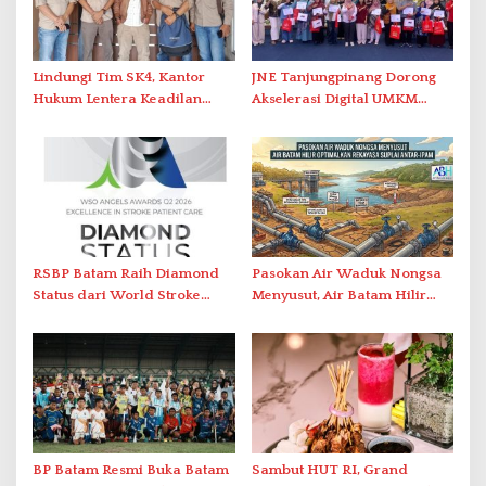
Lindungi Tim SK4, Kantor
JNE Tanjungpinang Dorong
Hukum Lentera Keadilan
Akselerasi Digital UMKM
Laporkan Dugaan
Lewat AIM ASEAN Roadshow
Perlawanan ke Petugas di
2026
Bukik Batarah
RSBP Batam Raih Diamond
Pasokan Air Waduk Nongsa
Status dari World Stroke
Menyusut, Air Batam Hilir
Organization untuk
Optimalkan Rekayasa Suplai
Penanganan Stroke
Antar-IPAM
Berstandar Internasional
BP Batam Resmi Buka Batam
Sambut HUT RI, Grand