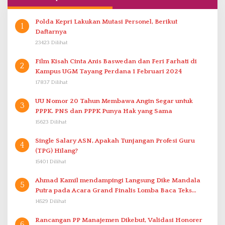
Polda Kepri Lakukan Mutasi Personel, Berikut
1
Daftarnya
23423 Dilihat
Film Kisah Cinta Anis Baswedan dan Feri Farhati di
2
Kampus UGM Tayang Perdana 1 Februari 2024
17837 Dilihat
UU Nomor 20 Tahun Membawa Angin Segar untuk
3
PPPK. PNS dan PPPK Punya Hak yang Sama
15623 Dilihat
Single Salary ASN, Apakah Tunjangan Profesi Guru
4
(TPG) Hilang?
15401 Dilihat
Ahmad Kamil mendampingi Langsung Dike Mandala
5
Putra pada Acara Grand Finalis Lomba Baca Teks
Proklamasi Mirip Bung Karno di Bali
14529 Dilihat
Rancangan PP Manajemen Dikebut, Validasi Honorer
6