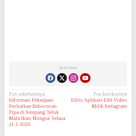
Ikuti Kami
N
Pos sebelumnya
Pos berikutnya
Informasi Pekerjaan
Edits: Aplikasi Edit Video
a
Perbaikan Kebocoran
Milik Instagram
v
Pipa di Simpang Teluk
Mata Ikan, Nongsa, Selasa
i
21-1-2025
g