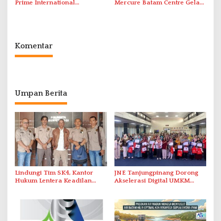
Prime International
Mercure Batam Centre Gelar
Grassroot Football Festival
Promo Kuliner ‘Flavours of
2026 di Stadion Temenggung
Nusantara’
Abdul Jamal
Komentar
Umpan Berita
Lindungi Tim SK4, Kantor
JNE Tanjungpinang Dorong
Hukum Lentera Keadilan
Akselerasi Digital UMKM
Laporkan Dugaan
Lewat AIM ASEAN Roadshow
Perlawanan ke Petugas di
2026
Bukik Batarah