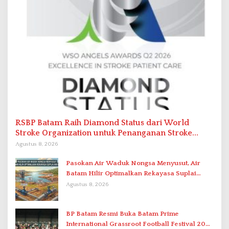
RSBP Batam Raih Diamond Status dari World
Stroke Organization untuk Penanganan Stroke
Berstandar Internasional
Agustus 8, 2026
Pasokan Air Waduk Nongsa Menyusut, Air
Batam Hilir Optimalkan Rekayasa Suplai
Antar-IPAM
Agustus 8, 2026
BP Batam Resmi Buka Batam Prime
International Grassroot Football Festival 2026