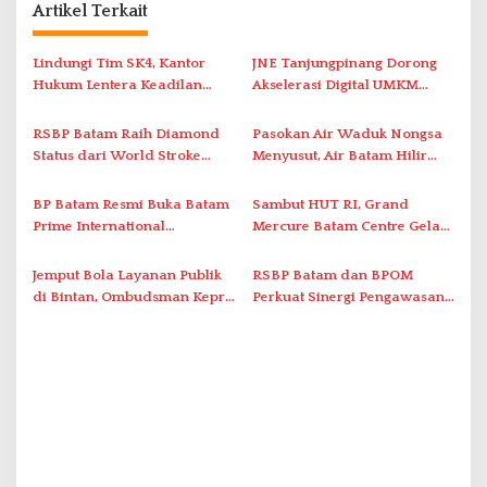
a
Artikel Terkait
s
i
Lindungi Tim SK4, Kantor
JNE Tanjungpinang Dorong
Hukum Lentera Keadilan
Akselerasi Digital UMKM
p
Laporkan Dugaan
Lewat AIM ASEAN Roadshow
o
Perlawanan ke Petugas di
2026
RSBP Batam Raih Diamond
Pasokan Air Waduk Nongsa
s
Bukik Batarah
Status dari World Stroke
Menyusut, Air Batam Hilir
Organization untuk
Optimalkan Rekayasa Suplai
Penanganan Stroke
Antar-IPAM
BP Batam Resmi Buka Batam
Sambut HUT RI, Grand
Berstandar Internasional
Prime International
Mercure Batam Centre Gelar
Grassroot Football Festival
Promo Kuliner ‘Flavours of
2026 di Stadion Temenggung
Nusantara’
Jemput Bola Layanan Publik
RSBP Batam dan BPOM
Abdul Jamal
di Bintan, Ombudsman Kepri
Perkuat Sinergi Pengawasan
Serap Keluhan Bansos hingga
Distribusi Obat dan
Solar Nelayan
Pelayanan Kefarmasian