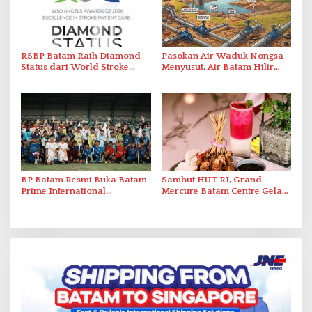
RSBP Batam Raih Diamond
Pasokan Air Waduk Nongsa
Status dari World Stroke
Menyusut, Air Batam Hilir
Organization untuk
Optimalkan Rekayasa Suplai
Penanganan Stroke
Antar-IPAM
Berstandar Internasional
BP Batam Resmi Buka Batam
Sambut HUT RI, Grand
Prime International
Mercure Batam Centre Gelar
Grassroot Football Festival
Promo Kuliner ‘Flavours of
2026 di Stadion Temenggung
Nusantara’
Abdul Jamal