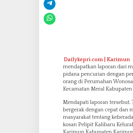
a
r
i
m
u
n
Dailykepri.com | Karimun
mendapatkan laporan dari ma
pidana pencurian dengan pe
orang di Perumahan Wonosari
Kecamatan Meral Kabupaten 
Mendapati laporan tersebut,
bergerak dengan cepat dan m
masyarakat tentang keberada
kosan Pelipit Kalibaru Kelu
Karimun Kabupaten Karimu