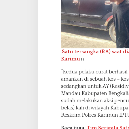
Satu tersangka (RA) saat 
Karimu
n
“Kedua pelaku curat berhasil
amankan di sebuah kos – ko
sedangkan untuk AY (Residiv
Mandau Kabupaten Bengkalis. 
sudah melakukan aksi pencuri
belas) kali di wilayah Kabup
Reskrim Polres Karimun IPTU G
Baca juga:
Tim Serigala Sat