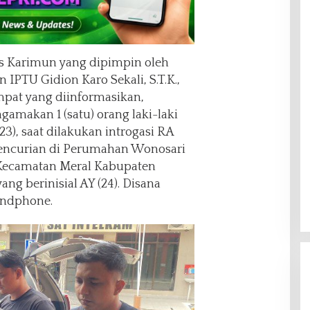
s Karimun yang dipimpin oleh
IPTU Gidion Karo Sekali, S.T.K.,
mpat yang diinformasikan,
gamakan 1 (satu) orang laki-laki
), saat dilakukan introgasi RA
encurian di Perumahan Wonosari
 Kecamatan Meral Kabupaten
g berinisial AY (24). Disana
andphone.