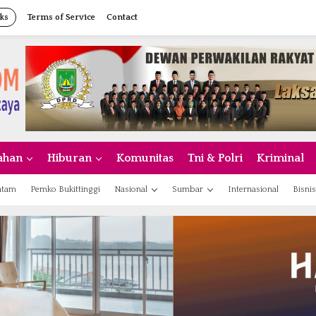
ks
Terms of Service
Contact
ahan
Hiburan
Komunitas
Tni & Polri
Kriminal
atam
Pemko Bukittinggi
Nasional
Sumbar
Internasional
Bisnis