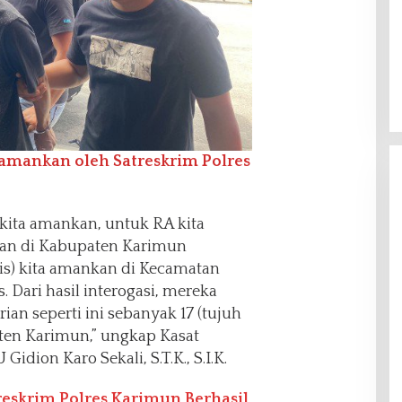
diamankan oleh Satreskrim Polres
 kita amankan, untuk RA kita
san di Kabupaten Karimun
is) kita amankan di Kecamatan
Dari hasil interogasi, mereka
an seperti ini sebanyak 17 (tujuh
aten Karimun,” ungkap Kasat
idion Karo Sekali, S.T.K., S.I.K.
reskrim Polres Karimun Berhasil