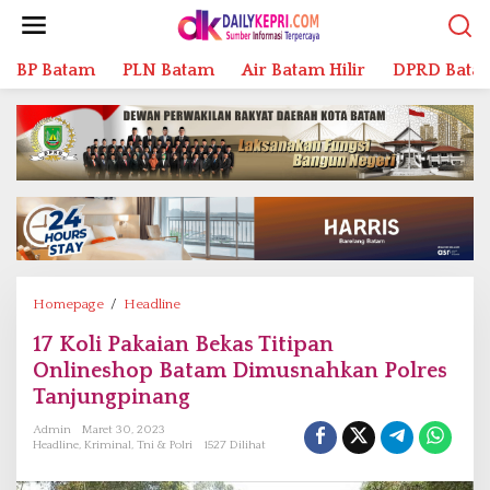
L
e
w
BP Batam
PLN Batam
Air Batam Hilir
DPRD Bata
a
t
i
k
e
k
o
n
t
e
n
Homepage
/
Headline
1
7
17 Koli Pakaian Bekas Titipan
K
Onlineshop Batam Dimusnahkan Polres
o
l
Tanjungpinang
i
Admin
Maret 30, 2023
P
Headline
,
Kriminal
,
Tni & Polri
1527 Dilihat
a
k