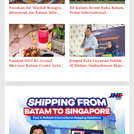
Pasokan Air Waduk Nongsa
BP Batam Resmi Buka Batam
Menyusut, Air Batam Hilir
Prime International
Optimalkan Rekayasa Suplai
Grassroot Football Festival
Antar-IPAM
2026 di Stadion Temenggung
Abdul Jamal
Sambut HUT RI, Grand
Jemput Bola Layanan Publik
Mercure Batam Centre Gelar
di Bintan, Ombudsman Kepri
Promo Kuliner ‘Flavours of
Serap Keluhan Bansos hingga
Nusantara’
Solar Nelayan