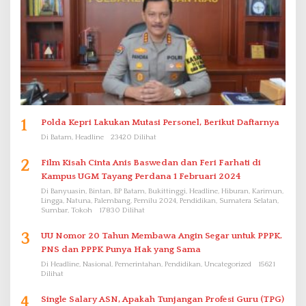
1
Polda Kepri Lakukan Mutasi Personel, Berikut Daftarnya
Di Batam, Headline
23420 Dilihat
2
Film Kisah Cinta Anis Baswedan dan Feri Farhati di
Kampus UGM Tayang Perdana 1 Februari 2024
Di Banyuasin, Bintan, BP Batam, Bukittinggi, Headline, Hiburan, Karimun,
Lingga, Natuna, Palembang, Pemilu 2024, Pendidikan, Sumatera Selatan,
Sumbar, Tokoh
17830 Dilihat
3
UU Nomor 20 Tahun Membawa Angin Segar untuk PPPK.
PNS dan PPPK Punya Hak yang Sama
Di Headline, Nasional, Pemerintahan, Pendidikan, Uncategorized
15621
Dilihat
4
Single Salary ASN, Apakah Tunjangan Profesi Guru (TPG)