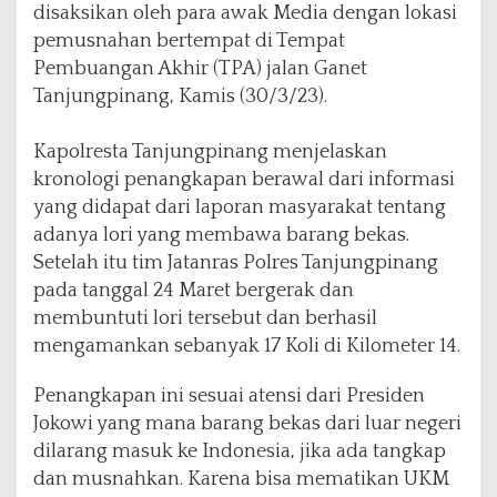
disaksikan oleh para awak Media dengan lokasi
r
e
pemusnahan bertempat di Tempat
s
Pembuangan Akhir (TPA) jalan Ganet
T
Tanjungpinang, Kamis (30/3/23).
a
n
j
Kapolresta Tanjungpinang menjelaskan
u
kronologi penangkapan berawal dari informasi
n
yang didapat dari laporan masyarakat tentang
g
adanya lori yang membawa barang bekas.
p
i
Setelah itu tim Jatanras Polres Tanjungpinang
n
pada tanggal 24 Maret bergerak dan
a
membuntuti lori tersebut dan berhasil
n
mengamankan sebanyak 17 Koli di Kilometer 14.
g
Penangkapan ini sesuai atensi dari Presiden
Jokowi yang mana barang bekas dari luar negeri
dilarang masuk ke Indonesia, jika ada tangkap
dan musnahkan. Karena bisa mematikan UKM