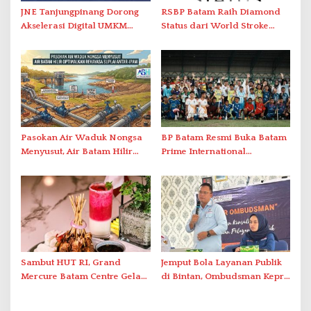
JNE Tanjungpinang Dorong
RSBP Batam Raih Diamond
Akselerasi Digital UMKM
Status dari World Stroke
Lewat AIM ASEAN Roadshow
Organization untuk
2026
Penanganan Stroke
Berstandar Internasional
Pasokan Air Waduk Nongsa
BP Batam Resmi Buka Batam
Menyusut, Air Batam Hilir
Prime International
Optimalkan Rekayasa Suplai
Grassroot Football Festival
Antar-IPAM
2026 di Stadion Temenggung
Abdul Jamal
Sambut HUT RI, Grand
Jemput Bola Layanan Publik
Mercure Batam Centre Gelar
di Bintan, Ombudsman Kepri
Promo Kuliner ‘Flavours of
Serap Keluhan Bansos hingga
Nusantara’
Solar Nelayan