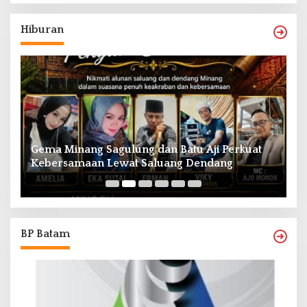
Hiburan
Gema Minang Sagulung dan Batu Aji Perkuat
A
Kebersamaan Lewat Saluang Dendang
H
BP Batam