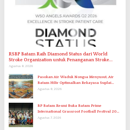
RSBP Batam Raih Diamond Status dari World
Stroke Organization untuk Penanganan Stroke
Berstandar Internasional
Agustus 8, 2026
Pasokan Air Waduk Nongsa Menyusut, Air
Batam Hilir Optimalkan Rekayasa Suplai
Antar-IPAM
Agustus 8, 2026
BP Batam Resmi Buka Batam Prime
International Grassroot Football Festival 2026
di Stadion Temenggung Abdul Jamal
Agustus 7, 2026