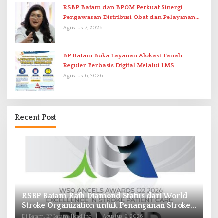
RSBP Batam dan BPOM Perkuat Sinergi
Pengawasan Distribusi Obat dan Pelayanan
Kefarmasian
Agustus 7, 2026
BP Batam Buka Layanan Alokasi Tanah
Reguler Berbasis Digital Melalui LMS
Agustus 6, 2026
Recent Post
RSBP Batam Raih Diamond Status dari World
P
Stroke Organization untuk Penanganan Stroke
B
Berstandar Internasional
I
Di Batam, BP Batam, Headline
|
Agustus 8, 2026
Di