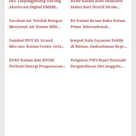
JNE Tanjungpinang Dorong
RSBP Batam Raih Diamond
i
Akselerasi Digital UMKM
Status dari World Stroke
Lewat AIM ASEAN Roadshow
Organization untuk
p
2026
Penanganan Stroke
Pasokan Air Waduk Nongsa
BP Batam Resmi Buka Batam
o
Berstandar Internasional
Menyusut, Air Batam Hilir
Prime International
s
Optimalkan Rekayasa Suplai
Grassroot Football Festival
Antar-IPAM
2026 di Stadion Temenggung
Sambut HUT RI, Grand
Jemput Bola Layanan Publik
Abdul Jamal
Mercure Batam Centre Gelar
di Bintan, Ombudsman Kepri
Promo Kuliner ‘Flavours of
Serap Keluhan Bansos hingga
Nusantara’
Solar Nelayan
RSBP Batam dan BPOM
Pengurus PWI Kepri Hormati
Perkuat Sinergi Pengawasan
Pengunduran Diri Anggota,
Distribusi Obat dan
Segera Koordinasi
Pelayanan Kefarmasian
Administrasi ke Pusat