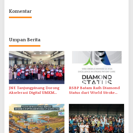
Komentar
Umpan Berita
JNE Tanjungpinang Dorong
RSBP Batam Raih Diamond
Akselerasi Digital UMKM
Status dari World Stroke
Lewat AIM ASEAN Roadshow
Organization untuk
2026
Penanganan Stroke
Berstandar Internasional