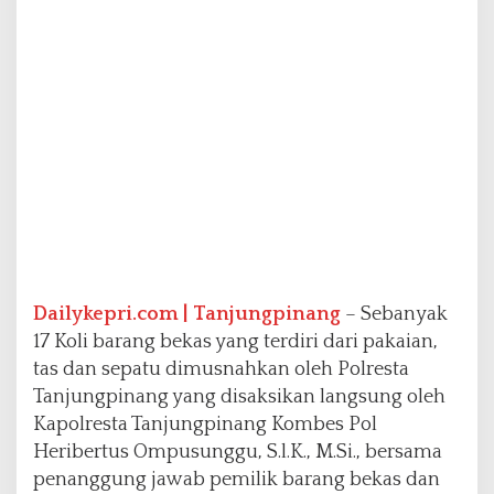
s
h
o
p
B
a
t
a
m
D
i
m
u
s
n
Dailykepri.com | Tanjungpinang
– Sebanyak
a
17 Koli barang bekas yang terdiri dari pakaian,
h
tas dan sepatu dimusnahkan oleh Polresta
k
Tanjungpinang yang disaksikan langsung oleh
a
n
Kapolresta Tanjungpinang Kombes Pol
P
Heribertus Ompusunggu, S.l.K., M.Si., bersama
o
penanggung jawab pemilik barang bekas dan
l