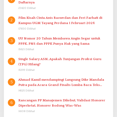
Daftarnya
23420 Dilihat
Film Kisah Cinta Anis Baswedan dan Feri Farhati di
2
Kampus UGM Tayang Perdana 1 Februari 2024
17830 Dilihat
UU Nomor 20 Tahun Membawa Angin Segar untuk
3
PPPK. PNS dan PPPK Punya Hak yang Sama
15621 Dilihat
Single Salary ASN, Apakah Tunjangan Profesi Guru
4
(TPG) Hilang?
15399 Dilihat
Ahmad Kamil mendampingi Langsung Dike Mandala
5
Putra pada Acara Grand Finalis Lomba Baca Teks
Proklamasi Mirip Bung Karno di Bali
14525 Dilihat
Rancangan PP Manajemen Dikebut, Validasi Honorer
6
Diperketat, Honorer Bodong Was-Was
14108 Dilihat