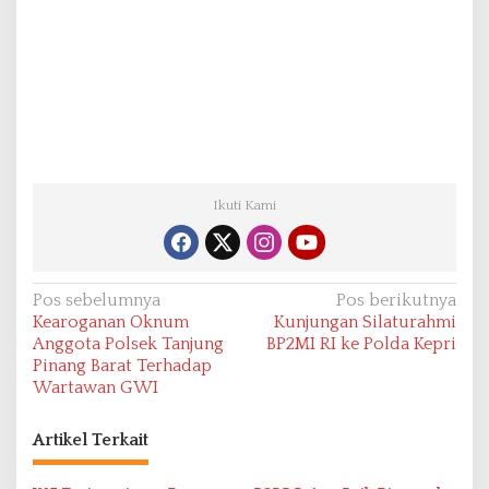
Ikuti Kami
N
Pos sebelumnya
Pos berikutnya
Kearoganan Oknum
Kunjungan Silaturahmi
a
Anggota Polsek Tanjung
BP2MI RI ke Polda Kepri
v
Pinang Barat Terhadap
Wartawan GWI
i
g
Artikel Terkait
a
s