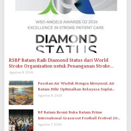
RSBP Batam Raih Diamond Status dari World
Stroke Organization untuk Penanganan Stroke
Berstandar Internasional
Agustus 8, 2026
Pasokan Air Waduk Nongsa Menyusut, Air
Batam Hilir Optimalkan Rekayasa Suplai
Antar-IPAM
Agustus 8, 2026
BP Batam Resmi Buka Batam Prime
International Grassroot Football Festival 2026
di Stadion Temenggung Abdul Jamal
Agustus 7, 2026