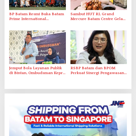
BP Batam Resmi Buka Batam
Sambut HUT RI, Grand
Prime International
Mercure Batam Centre Gelar
Grassroot Football Festival
Promo Kuliner ‘Flavours of
2026 di Stadion Temenggung
Nusantara’
Abdul Jamal
Jemput Bola Layanan Publik
RSBP Batam dan BPOM
di Bintan, Ombudsman Kepri
Perkuat Sinergi Pengawasan
Serap Keluhan Bansos hingga
Distribusi Obat dan
Solar Nelayan
Pelayanan Kefarmasian