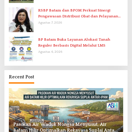
RSBP Batam dan BPOM Perkuat Sinergi
Pengawasan Distribusi Obat dan Pelayanan
Kefarmasian
Agustus 7, 2026
BP Batam Buka Layanan Alokasi Tanah
Reguler Berbasis Digital Melalui LMS
Agustus 6, 2026
Recent Post
BP Batam Resmi Buka Batam Prime
S
r-
International Grassroot Football Festival 2026
G