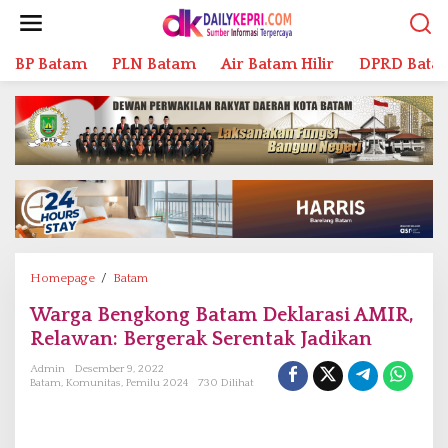
L
e
w
BP Batam
PLN Batam
Air Batam Hilir
DPRD Bata
a
t
i
k
e
k
o
n
t
e
n
Homepage
/
Batam
W
a
Warga Bengkong Batam Deklarasi AMIR,
r
Relawan: Bergerak Serentak Jadikan
g
a
Admin
Desember 9, 2022
B
Batam
,
Komunitas
,
Pemilu 2024
730 Dilihat
e
n
g