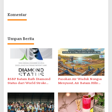
Solar Nelayan
Pelayanan Kefarmasian
Komentar
Umpan Berita
RSBP Batam Raih Diamond
Pasokan Air Waduk Nongsa
Status dari World Stroke
Menyusut, Air Batam Hilir
Organization untuk
Optimalkan Rekayasa Suplai
Penanganan Stroke
Antar-IPAM
Berstandar Internasional