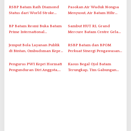
i
RSBP Batam Raih Diamond
Pasokan Air Waduk Nongsa
Status dari World Stroke
Menyusut, Air Batam Hilir
p
Organization untuk
Optimalkan Rekayasa Suplai
o
Penanganan Stroke
Antar-IPAM
BP Batam Resmi Buka Batam
Sambut HUT RI, Grand
s
Berstandar Internasional
Prime International
Mercure Batam Centre Gelar
Grassroot Football Festival
Promo Kuliner ‘Flavours of
2026 di Stadion Temenggung
Nusantara’
Jemput Bola Layanan Publik
RSBP Batam dan BPOM
Abdul Jamal
di Bintan, Ombudsman Kepri
Perkuat Sinergi Pengawasan
Serap Keluhan Bansos hingga
Distribusi Obat dan
Solar Nelayan
Pelayanan Kefarmasian
Pengurus PWI Kepri Hormati
Kasus Begal Ojol Batam
Pengunduran Diri Anggota,
Terungkap, Tim Gabungan
Segera Koordinasi
Polda Kepri Bekuk Pelaku di
Administrasi ke Pusat
Simpang Dam