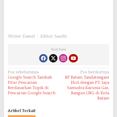
Writer: Daniel
Editor: Sauthi
Ikuti Kami
N
Pos sebelumnya
Pos berikutnya
Google Search Tambah
BP Batam Tandatangani
a
Fitur Pencarian
HoA dengan PT. Jaya
v
Berdasarkan Topik di
Samudra Karunia Gas,
Pencarian Google Search
Bangun LNG di Kota
i
Batam
g
a
Artikel Terkait
s