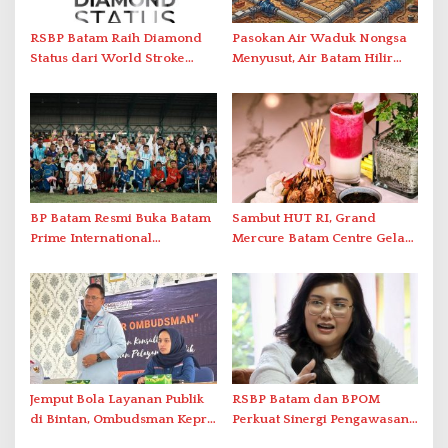
RSBP Batam Raih Diamond
Pasokan Air Waduk Nongsa
Status dari World Stroke
Menyusut, Air Batam Hilir
Organization untuk
Optimalkan Rekayasa Suplai
Penanganan Stroke
Antar-IPAM
Berstandar Internasional
BP Batam Resmi Buka Batam
Sambut HUT RI, Grand
Prime International
Mercure Batam Centre Gelar
Grassroot Football Festival
Promo Kuliner ‘Flavours of
2026 di Stadion Temenggung
Nusantara’
Abdul Jamal
Jemput Bola Layanan Publik
RSBP Batam dan BPOM
di Bintan, Ombudsman Kepri
Perkuat Sinergi Pengawasan
Serap Keluhan Bansos hingga
Distribusi Obat dan