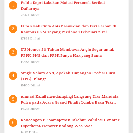
Polda Kepri Lakukan Mutasi Personel, Berikut
1
Daftarnya
23421 Dilihat
Film Kisah Cinta Anis Baswedan dan Feri Farhati di
2
Kampus UGM Tayang Perdana 1 Februari 2024
17833 Dilihat
UU Nomor 20 Tahun Membawa Angin Segar untuk
3
PPPK. PNS dan PPPK Punya Hak yang Sama
15622 Dilihat
Single Salary ASN, Apakah Tunjangan Profesi Guru
4
(TPG) Hilang?
15400 Dilihat
Ahmad Kamil mendampingi Langsung Dike Mandala
5
Putra pada Acara Grand Finalis Lomba Baca Teks
Proklamasi Mirip Bung Karno di Bali
14528 Dilihat
Rancangan PP Manajemen Dikebut, Validasi Honorer
6
Diperketat, Honorer Bodong Was-Was
14110 Dilihat