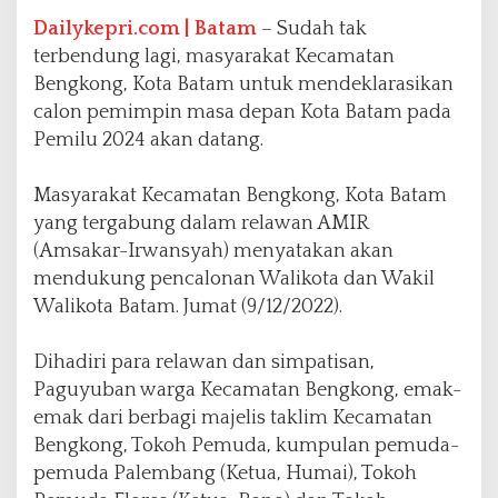
,
R
Dailykepri.com | Batam
– Sudah tak
e
terbendung lagi, masyarakat Kecamatan
l
Bengkong, Kota Batam untuk mendeklarasikan
a
calon pemimpin masa depan Kota Batam pada
w
a
Pemilu 2024 akan datang.
n
:
Masyarakat Kecamatan Bengkong, Kota Batam
B
yang tergabung dalam relawan AMIR
e
r
(Amsakar-Irwansyah) menyatakan akan
g
mendukung pencalonan Walikota dan Wakil
e
Walikota Batam. Jumat (9/12/2022).
r
a
k
Dihadiri para relawan dan simpatisan,
S
Paguyuban warga Kecamatan Bengkong, emak-
e
emak dari berbagi majelis taklim Kecamatan
r
Bengkong, Tokoh Pemuda, kumpulan pemuda-
e
n
pemuda Palembang (Ketua, Humai), Tokoh
t