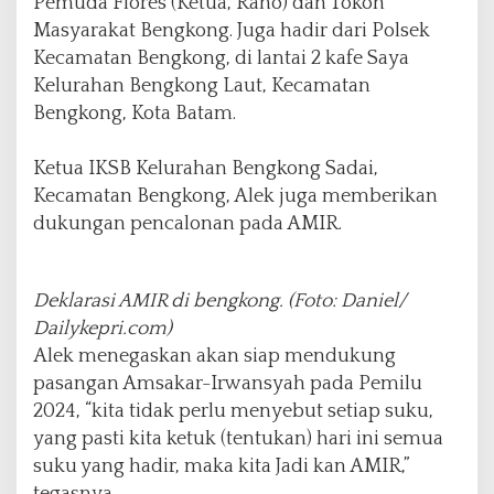
Pemuda Flores (Ketua, Rano) dan Tokoh
a
Masyarakat Bengkong. Juga hadir dari Polsek
k
Kecamatan Bengkong, di lantai 2 kafe Saya
J
a
Kelurahan Bengkong Laut, Kecamatan
d
Bengkong, Kota Batam.
i
k
Ketua IKSB Kelurahan Bengkong Sadai,
a
n
Kecamatan Bengkong, Alek juga memberikan
dukungan pencalonan pada AMIR.
Deklarasi AMIR di bengkong. (Foto: Daniel/
Dailykepri.com)
Alek menegaskan akan siap mendukung
pasangan Amsakar-Irwansyah pada Pemilu
2024, “kita tidak perlu menyebut setiap suku,
yang pasti kita ketuk (tentukan) hari ini semua
suku yang hadir, maka kita Jadi kan AMIR,”
tegasnya.