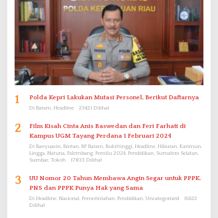
1
Polda Kepri Lakukan Mutasi Personel, Berikut Daftarnya
Di Batam, Headline
23421 Dilihat
2
Film Kisah Cinta Anis Baswedan dan Feri Farhati di
Kampus UGM Tayang Perdana 1 Februari 2024
Di Banyuasin, Bintan, BP Batam, Bukittinggi, Headline, Hiburan, Karimun,
Lingga, Natuna, Palembang, Pemilu 2024, Pendidikan, Sumatera Selatan,
Sumbar, Tokoh
17833 Dilihat
3
UU Nomor 20 Tahun Membawa Angin Segar untuk PPPK.
PNS dan PPPK Punya Hak yang Sama
Di Headline, Nasional, Pemerintahan, Pendidikan, Uncategorized
15622
Dilihat