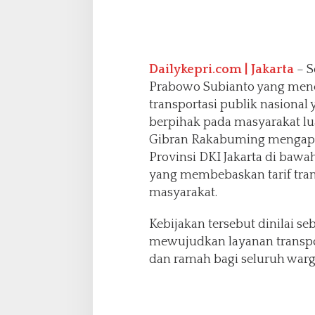
n
T
r
a
n
Dailykepri.com | Jakarta
– S
s
Prabowo Subianto yang men
p
transportasi publik nasional y
o
r
berpihak pada masyarakat lu
t
Gibran Rakabuming mengapr
a
Provinsi DKI Jakarta di ba
s
yang membebaskan tarif tran
i
P
masyarakat.
u
b
Kebijakan tersebut dinilai s
l
mewujudkan layanan transpor
i
dan ramah bagi seluruh warg
k
b
a
g