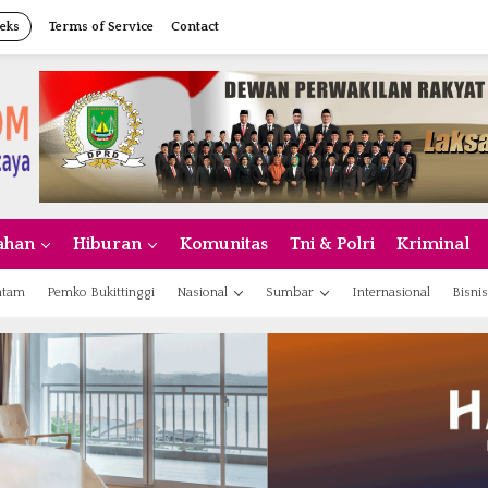
eks
Terms of Service
Contact
ahan
Hiburan
Komunitas
Tni & Polri
Kriminal
atam
Pemko Bukittinggi
Nasional
Sumbar
Internasional
Bisnis