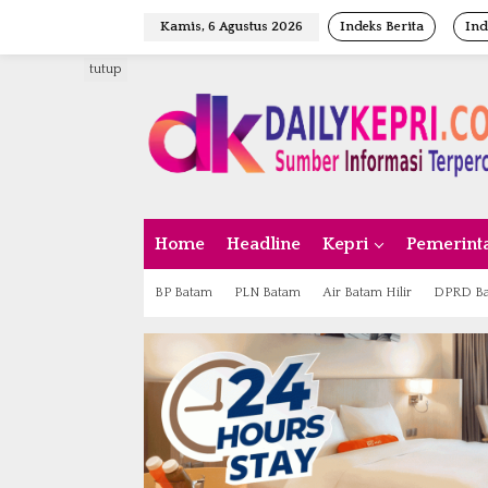
L
Kamis, 6 Agustus 2026
Indeks Berita
Ind
e
w
tutup
a
t
i
k
e
k
o
n
Home
Headline
Kepri
Pemerint
t
e
n
BP Batam
PLN Batam
Air Batam Hilir
DPRD B