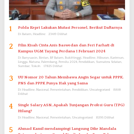
1
Polda Kepri Lakukan Mutasi Personel, Berikut Daftarnya
Di Batam, Headline
23419 Dilihat
2
Film Kisah Cinta Anis Baswedan dan Feri Farhati di
Kampus UGM Tayang Perdana 1 Februari 2024
Di Banyuasin, Bintan, BP Batam, Bukittinggi, Headline, Hiburan, Karimun,
Lingga, Natuna, Palembang, Pemilu 2024, Pendidikan, Sumatera Selatan,
Sumbar, Tokoh
17825 Dilihat
3
UU Nomor 20 Tahun Membawa Angin Segar untuk PPPK.
PNS dan PPPK Punya Hak yang Sama
Di Headline, Nasional, Pemerintahan, Pendidikan, Uncategorized
15618
Dilihat
4
Single Salary ASN, Apakah Tunjangan Profesi Guru (TPG)
Hilang?
Di Headline, Nasional, Pemerintahan, Uncategorized
15395 Dilihat
5
Ahmad Kamil mendampingi Langsung Dike Mandala