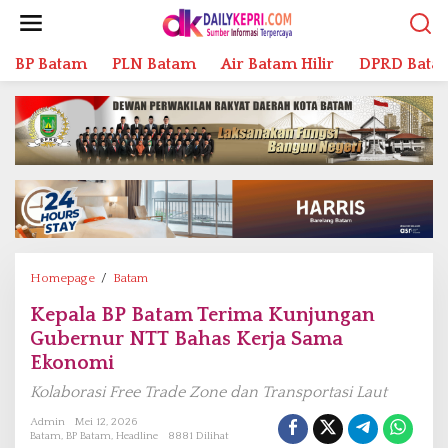
L
e
w
BP Batam
PLN Batam
Air Batam Hilir
DPRD Bata
a
t
i
k
e
k
o
n
t
e
n
Homepage
/
Batam
K
e
Kepala BP Batam Terima Kunjungan
p
Gubernur NTT Bahas Kerja Sama
a
l
Ekonomi
a
Kolaborasi Free Trade Zone dan Transportasi Laut
B
P
Admin
Mei 12, 2026
Batam
,
BP Batam
,
Headline
8881 Dilihat
B