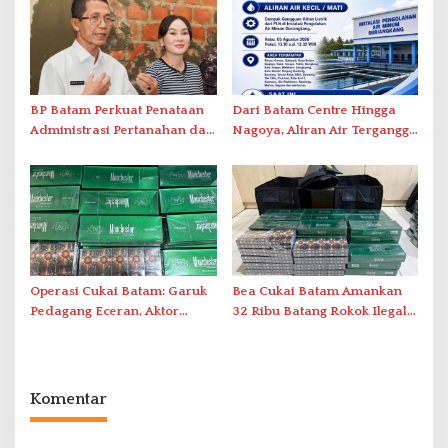
BP Batam Perkuat Penataan
Dari Batam Centre Hingga
Administrasi Pertanahan dan
Nagoya, Aliran Air Terganggu
Pemanfaatan Ruang Laut
Akibat Listrik Padam di IPA
Duriangkang
Operasi Cukai Batam: Garuk
Bea Cukai Batam Amankan
Pedagang Eceran, Aktor
32 Ribu Batang Rokok Ilegal
Intelektual Rokok Ilegal Tak
dalam Operasi Cukai
Tersentuh?
Komentar