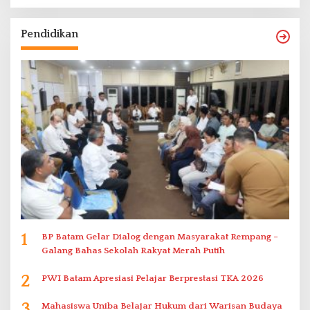
Pendidikan
1
BP Batam Gelar Dialog dengan Masyarakat Rempang –
Galang Bahas Sekolah Rakyat Merah Putih
2
PWI Batam Apresiasi Pelajar Berprestasi TKA 2026
3
Mahasiswa Uniba Belajar Hukum dari Warisan Budaya