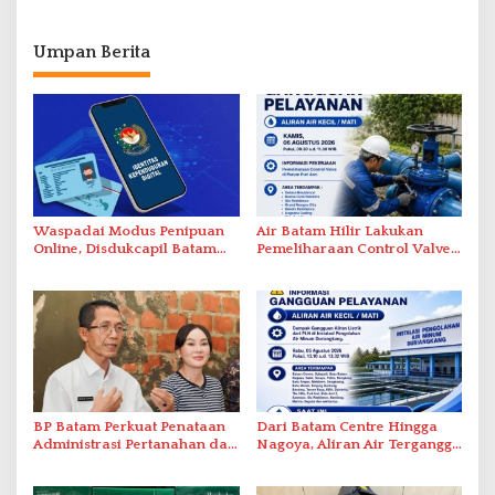
Umpan Berita
Waspadai Modus Penipuan
Air Batam Hilir Lakukan
Online, Disdukcapil Batam
Pemeliharaan Control Valve,
Tegaskan Aktivasi IKD Wajib
Ini Daftar Area Terdampak
Tatap Muka
BP Batam Perkuat Penataan
Dari Batam Centre Hingga
Administrasi Pertanahan dan
Nagoya, Aliran Air Terganggu
Pemanfaatan Ruang Laut
Akibat Listrik Padam di IPA
Duriangkang