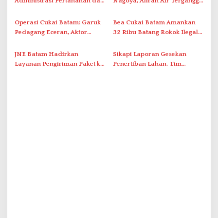
s
Administrasi Pertanahan dan
Nagoya, Aliran Air Terganggu
Pemanfaatan Ruang Laut
Akibat Listrik Padam di IPA
Duriangkang
Operasi Cukai Batam: Garuk
Bea Cukai Batam Amankan
Pedagang Eceran, Aktor
32 Ribu Batang Rokok Ilegal
Intelektual Rokok Ilegal Tak
dalam Operasi Cukai
Tersentuh?
JNE Batam Hadirkan
Sikapi Laporan Gesekan
Layanan Pengiriman Paket ke
Penertiban Lahan, Tim
Singapura Mulai Rp100 Ribu
Hukum Terlapor Memenuhi
Undangan Klarifikasi Polresta
Bukittinggi