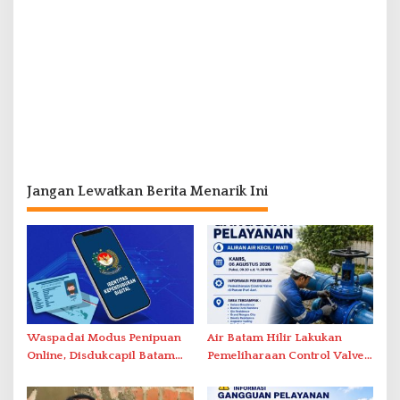
Jangan Lewatkan Berita Menarik Ini
Waspadai Modus Penipuan
Air Batam Hilir Lakukan
Online, Disdukcapil Batam
Pemeliharaan Control Valve,
Tegaskan Aktivasi IKD Wajib
Ini Daftar Area Terdampak
Tatap Muka