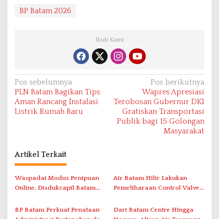
BP Batam 2026
Ikuti Kami
N
Pos sebelumnya
Pos berikutnya
PLN Batam Bagikan Tips
Wapres Apresiasi
a
Aman Rancang Instalasi
Terobosan Gubernur DKI
v
Listrik Rumah Baru
Gratiskan Transportasi
Publik bagi 15 Golongan
i
Masyarakat
g
a
Artikel Terkait
s
i
Waspadai Modus Penipuan
Air Batam Hilir Lakukan
Online, Disdukcapil Batam
Pemeliharaan Control Valve,
p
Tegaskan Aktivasi IKD Wajib
Ini Daftar Area Terdampak
o
Tatap Muka
BP Batam Perkuat Penataan
Dari Batam Centre Hingga