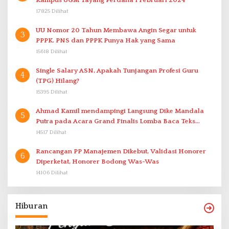
Kampus UGM Tayang Perdana 1 Februari 2024
17825 Dilihat
UU Nomor 20 Tahun Membawa Angin Segar untuk
3
PPPK. PNS dan PPPK Punya Hak yang Sama
15618 Dilihat
Single Salary ASN, Apakah Tunjangan Profesi Guru
4
(TPG) Hilang?
15395 Dilihat
Ahmad Kamil mendampingi Langsung Dike Mandala
5
Putra pada Acara Grand Finalis Lomba Baca Teks
Proklamasi Mirip Bung Karno di Bali
14517 Dilihat
Rancangan PP Manajemen Dikebut, Validasi Honorer
6
Diperketat, Honorer Bodong Was-Was
14106 Dilihat
Hiburan