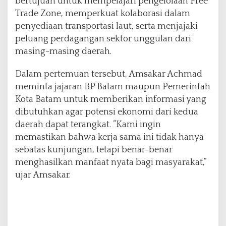
bertujuan untuk mempelajari pengelolaan Free
k
Trade Zone, memperkuat kolaborasi dalam
o
penyediaan transportasi laut, serta menjajaki
n
peluang perdagangan sektor unggulan dari
o
m
masing-masing daerah.
i
Dalam pertemuan tersebut, Amsakar Achmad
meminta jajaran BP Batam maupun Pemerintah
Kota Batam untuk memberikan informasi yang
dibutuhkan agar potensi ekonomi dari kedua
daerah dapat terangkat. “Kami ingin
memastikan bahwa kerja sama ini tidak hanya
sebatas kunjungan, tetapi benar-benar
menghasilkan manfaat nyata bagi masyarakat,”
ujar Amsakar.