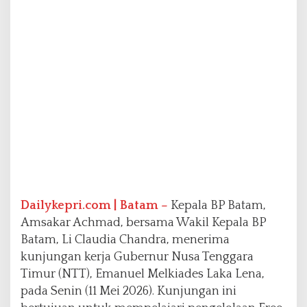
e
r
n
u
r
N
T
T
B
a
h
a
s
K
e
Dailykepri.com | Batam –
Kepala BP Batam,
r
Amsakar Achmad, bersama Wakil Kepala BP
j
a
Batam, Li Claudia Chandra, menerima
S
kunjungan kerja Gubernur Nusa Tenggara
a
Timur (NTT), Emanuel Melkiades Laka Lena,
m
pada Senin (11 Mei 2026). Kunjungan ini
a
E