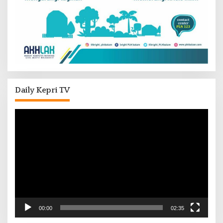
Daily Kepri TV
Pemutar
Video
00:00
02:35