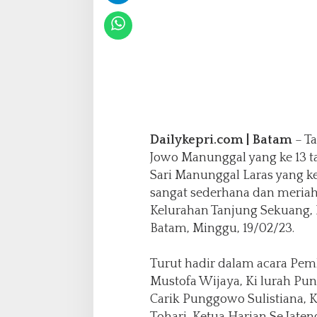
1
3
T
a
h
u
n
Dailykepri.com | Batam
– T
Jowo Manunggal yang ke 13 t
Sari Manunggal Laras yang k
sangat sederhana dan meriah
Kelurahan Tanjung Sekuang,
Batam, Minggu, 19/02/23.
Turut hadir dalam acara Pe
Mustofa Wijaya, Ki lurah Pu
Carik Punggowo Sulistiana, 
Tohari, Ketua Harian Se Jaten