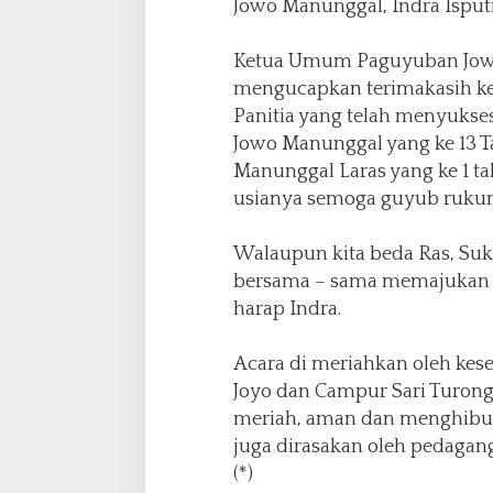
Jowo Manunggal, Indra Isput
Ketua Umum Paguyuban Jowo
mengucapkan terimakasih ke
Panitia yang telah menyukse
Jowo Manunggal yang ke 13 T
Manunggal Laras yang ke 1 
usianya semoga guyub rukunny
Walaupun kita beda Ras, Suk
bersama – sama memajukan Pa
harap Indra.
Acara di meriahkan oleh ke
Joyo dan Campur Sari Turong
meriah, aman dan menghibu
juga dirasakan oleh pedagang 
(*)