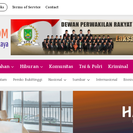
eks
Terms of Service
Contact
ahan
Hiburan
Komunitas
Tni & Polri
Kriminal
atam
Pemko Bukittinggi
Nasional
Sumbar
Internasional
Bisnis