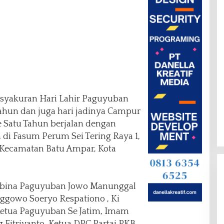
asyakuran Hari Lahir Paguyuban
ahun dan juga hari jadinya Campur
e Satu Tahun berjalan dengan
 di Fasum Perum Sei Tering Raya 1,
 Kecamatan Batu Ampar, Kota
mbina Paguyuban Jowo Manunggal
nggowo Soeryo Respationo , Ki
Ketua Paguyuban Se Jatim, Imam
g Fitriyanto, Ketua DPC Partai PKB