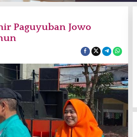
hir Paguyuban Jowo
ahun