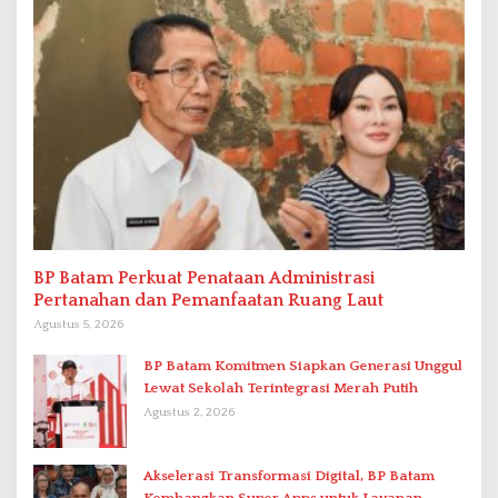
BP Batam Perkuat Penataan Administrasi
Pertanahan dan Pemanfaatan Ruang Laut
Agustus 5, 2026
BP Batam Komitmen Siapkan Generasi Unggul
Lewat Sekolah Terintegrasi Merah Putih
Agustus 2, 2026
Akselerasi Transformasi Digital, BP Batam