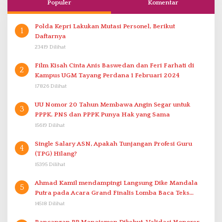
Populer
Komentar
Polda Kepri Lakukan Mutasi Personel, Berikut
1
Daftarnya
23419 Dilihat
Film Kisah Cinta Anis Baswedan dan Feri Farhati di
2
Kampus UGM Tayang Perdana 1 Februari 2024
17826 Dilihat
UU Nomor 20 Tahun Membawa Angin Segar untuk
3
PPPK. PNS dan PPPK Punya Hak yang Sama
15619 Dilihat
Single Salary ASN, Apakah Tunjangan Profesi Guru
4
(TPG) Hilang?
15395 Dilihat
Ahmad Kamil mendampingi Langsung Dike Mandala
5
Putra pada Acara Grand Finalis Lomba Baca Teks
Proklamasi Mirip Bung Karno di Bali
14518 Dilihat