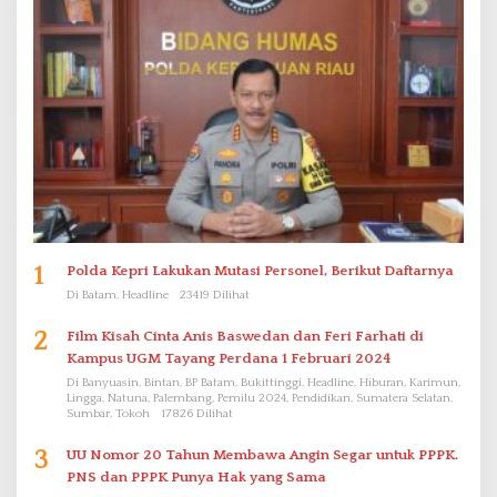
1
Polda Kepri Lakukan Mutasi Personel, Berikut Daftarnya
Di Batam, Headline
23419 Dilihat
2
Film Kisah Cinta Anis Baswedan dan Feri Farhati di
Kampus UGM Tayang Perdana 1 Februari 2024
Di Banyuasin, Bintan, BP Batam, Bukittinggi, Headline, Hiburan, Karimun,
Lingga, Natuna, Palembang, Pemilu 2024, Pendidikan, Sumatera Selatan,
Sumbar, Tokoh
17826 Dilihat
3
UU Nomor 20 Tahun Membawa Angin Segar untuk PPPK.
PNS dan PPPK Punya Hak yang Sama