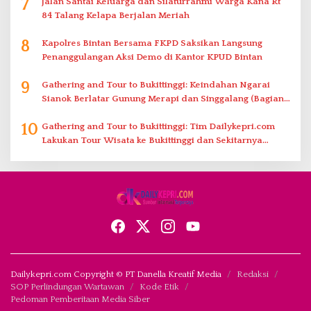
7
Jalan Santai Keluarga dan Silaturrahmi Warga Kana Rt
84 Talang Kelapa Berjalan Meriah
8
Kapolres Bintan Bersama FKPD Saksikan Langsung
Penanggulangan Aksi Demo di Kantor KPUD Bintan
9
Gathering and Tour to Bukittinggi: Keindahan Ngarai
Sianok Berlatar Gunung Merapi dan Singgalang (Bagian
2)
10
Gathering and Tour to Bukittinggi: Tim Dailykepri.com
Lakukan Tour Wisata ke Bukittinggi dan Sekitarnya
(Bagian 1)
Dailykepri.com Copyright © PT Danella Kreatif Media
Redaksi
SOP Perlindungan Wartawan
Kode Etik
Pedoman Pemberitaan Media Siber