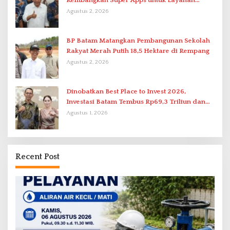
Kembangkan Super Apps untuk Layanan
Terpadu
Agustus 2, 2026
BP Batam Matangkan Pembangunan Sekolah
Rakyat Merah Putih 18,5 Hektare di Rempang
Agustus 2, 2026
Dinobatkan Best Place to Invest 2026,
Investasi Batam Tembus Rp69,3 Triliun dan
Ekonomi Tumbuh 6,76 Persen
Agustus 1, 2026
Recent Post