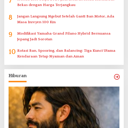
7
Bekas dengan Harga Terjangkau
8
Jangan Langsung Ngebut Setelah Ganti Ban Motor, Ada
Masa Inreyen 100 Km
9
Modifikasi Yamaha Grand Filano Hybrid Bernuansa
Jepang Jadi Sorotan
10
Rotasi Ban, Spooring, dan Balancing: Tiga Kunci Utama
Kendaraan Tetap Nyaman dan Aman
Hiburan