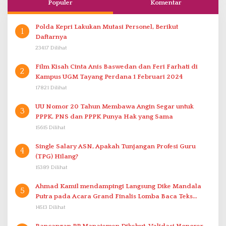
Populer
Komentar
Polda Kepri Lakukan Mutasi Personel, Berikut
1
Daftarnya
23417 Dilihat
Film Kisah Cinta Anis Baswedan dan Feri Farhati di
2
Kampus UGM Tayang Perdana 1 Februari 2024
17821 Dilihat
UU Nomor 20 Tahun Membawa Angin Segar untuk
3
PPPK. PNS dan PPPK Punya Hak yang Sama
15615 Dilihat
Single Salary ASN, Apakah Tunjangan Profesi Guru
4
(TPG) Hilang?
15389 Dilihat
Ahmad Kamil mendampingi Langsung Dike Mandala
5
Putra pada Acara Grand Finalis Lomba Baca Teks
Proklamasi Mirip Bung Karno di Bali
14513 Dilihat