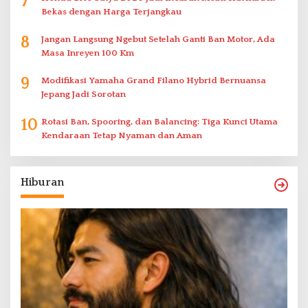
7
Bekas dengan Harga Terjangkau
8
Jangan Langsung Ngebut Setelah Ganti Ban Motor, Ada
Masa Inreyen 100 Km
9
Modifikasi Yamaha Grand Filano Hybrid Bernuansa
Jepang Jadi Sorotan
10
Rotasi Ban, Spooring, dan Balancing: Tiga Kunci Utama
Kendaraan Tetap Nyaman dan Aman
Hiburan