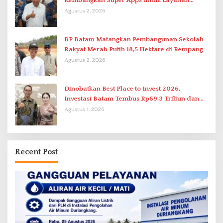
Kembangkan Super Apps untuk Layanan
Terpadu
Agustus 2, 2026
BP Batam Matangkan Pembangunan Sekolah
Rakyat Merah Putih 18,5 Hektare di Rempang
Agustus 2, 2026
Dinobatkan Best Place to Invest 2026,
Investasi Batam Tembus Rp69,3 Triliun dan
Ekonomi Tumbuh 6,76 Persen
Agustus 1, 2026
Recent Post