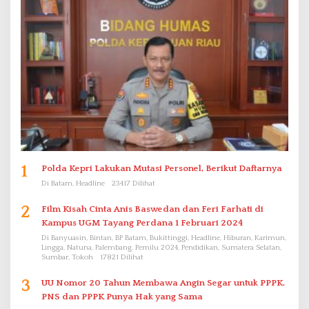
1
Polda Kepri Lakukan Mutasi Personel, Berikut Daftarnya
Di Batam, Headline
23417 Dilihat
2
Film Kisah Cinta Anis Baswedan dan Feri Farhati di
Kampus UGM Tayang Perdana 1 Februari 2024
Di Banyuasin, Bintan, BP Batam, Bukittinggi, Headline, Hiburan, Karimun,
Lingga, Natuna, Palembang, Pemilu 2024, Pendidikan, Sumatera Selatan,
Sumbar, Tokoh
17821 Dilihat
3
UU Nomor 20 Tahun Membawa Angin Segar untuk PPPK.
PNS dan PPPK Punya Hak yang Sama