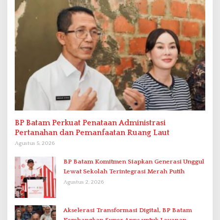
BP Batam Perkuat Penataan Administrasi
Pertanahan dan Pemanfaatan Ruang Laut
Agustus 5, 2026
BP Batam Komitmen Siapkan Generasi Unggul
Lewat Sekolah Terintegrasi Merah Putih
Agustus 2, 2026
Akselerasi Transformasi Digital, BP Batam