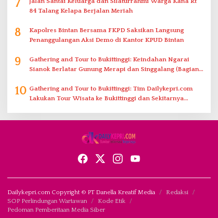
7
Jalan Santai Keluarga dan Silaturrahmi Warga Kana Rt
84 Talang Kelapa Berjalan Meriah
8
Kapolres Bintan Bersama FKPD Saksikan Langsung
Penanggulangan Aksi Demo di Kantor KPUD Bintan
9
Gathering and Tour to Bukittinggi: Keindahan Ngarai
Sianok Berlatar Gunung Merapi dan Singgalang (Bagian
2)
10
Gathering and Tour to Bukittinggi: Tim Dailykepri.com
Lakukan Tour Wisata ke Bukittinggi dan Sekitarnya
(Bagian 1)
Dailykepri.com Copyright © PT Danella Kreatif Media
Redaksi
SOP Perlindungan Wartawan
Kode Etik
Pedoman Pemberitaan Media Siber