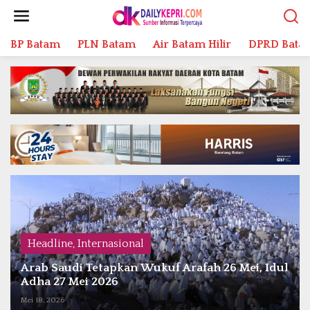
L
e
w
BP Batam
PLN Batam
Air Batam Hilir
DPRD Bata
a
t
i
k
e
k
o
n
t
e
n
Headline
,
Internasional
Arab Saudi Tetapkan Wukuf Arafah 26 Mei, Idul
Adha 27 Mei 2026
Mei 18, 2026