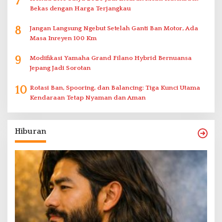
7
Bekas dengan Harga Terjangkau
8
Jangan Langsung Ngebut Setelah Ganti Ban Motor, Ada
Masa Inreyen 100 Km
9
Modifikasi Yamaha Grand Filano Hybrid Bernuansa
Jepang Jadi Sorotan
10
Rotasi Ban, Spooring, dan Balancing: Tiga Kunci Utama
Kendaraan Tetap Nyaman dan Aman
Hiburan