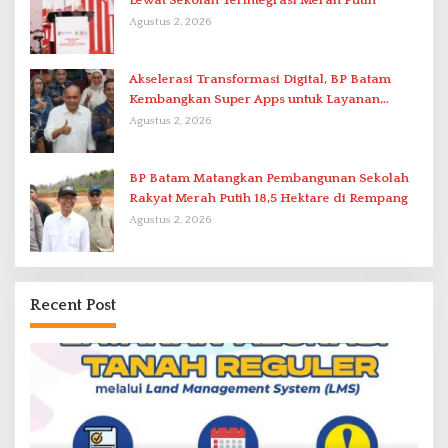
Lewat Sekolah Terintegrasi Merah Putih
Agustus 2, 2026
Akselerasi Transformasi Digital, BP Batam
Kembangkan Super Apps untuk Layanan
Terpadu
Agustus 2, 2026
BP Batam Matangkan Pembangunan Sekolah
Rakyat Merah Putih 18,5 Hektare di Rempang
Agustus 2, 2026
Recent Post