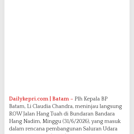
S
U
T
T
d
a
n
P
e
n
a
n
g
a
n
a
n
Dailykepri.com | Batam –
Plh Kepala BP
B
Batam, Li Claudia Chandra, meninjau langsung
a
ROW Jalan Hang Tuah di Bundaran Bandara
n
j
Hang Nadim, Minggu (31/6/2026), yang masuk
i
dalam rencana pembangunan Saluran Udara
r