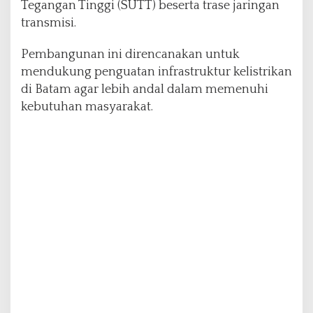
Tegangan Tinggi (SUTT) beserta trase jaringan
d
transmisi.
i
B
a
Pembangunan ini direncanakan untuk
t
mendukung penguatan infrastruktur kelistrikan
a
di Batam agar lebih andal dalam memenuhi
m
kebutuhan masyarakat.