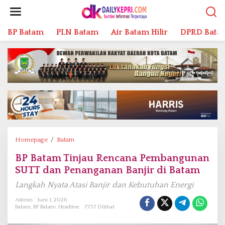
L
e
w
BP Batam
PLN Batam
Air Batam Hilir
DPRD Bata
a
t
i
k
e
k
o
n
t
e
n
Homepage
/
Batam
B
P
BP Batam Tinjau Rencana Pembangunan
B
SUTT dan Penanganan Banjir di Batam
a
t
Langkah Nyata Atasi Banjir dan Kebutuhan Energi
a
m
Admin
Juni 1, 2026
Batam
,
BP Batam
,
Headline
7737 Dilihat
T
i