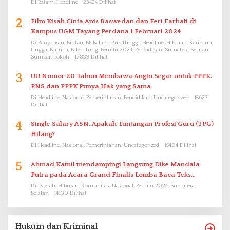
Di Batam, Headline
23424 Dilihat
2
Film Kisah Cinta Anis Baswedan dan Feri Farhati di
Kampus UGM Tayang Perdana 1 Februari 2024
Di Banyuasin, Bintan, BP Batam, Bukittinggi, Headline, Hiburan, Karimun,
Lingga, Natuna, Palembang, Pemilu 2024, Pendidikan, Sumatera Selatan,
Sumbar, Tokoh
17839 Dilihat
3
UU Nomor 20 Tahun Membawa Angin Segar untuk PPPK.
PNS dan PPPK Punya Hak yang Sama
Di Headline, Nasional, Pemerintahan, Pendidikan, Uncategorized
15623
Dilihat
4
Single Salary ASN, Apakah Tunjangan Profesi Guru (TPG)
Hilang?
Di Headline, Nasional, Pemerintahan, Uncategorized
15404 Dilihat
5
Ahmad Kamil mendampingi Langsung Dike Mandala
Putra pada Acara Grand Finalis Lomba Baca Teks
Proklamasi Mirip Bung Karno di Bali
Di Daerah, Hiburan, Komunitas, Nasional, Pemilu 2024, Sumatera
Selatan
14530 Dilihat
Hukum dan Kriminal