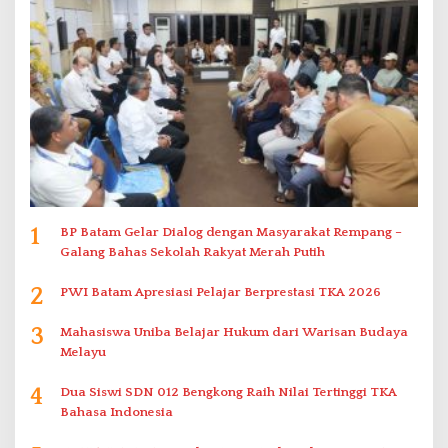
1
BP Batam Gelar Dialog dengan Masyarakat Rempang –
Galang Bahas Sekolah Rakyat Merah Putih
2
PWI Batam Apresiasi Pelajar Berprestasi TKA 2026
3
Mahasiswa Uniba Belajar Hukum dari Warisan Budaya
Melayu
4
Dua Siswi SDN 012 Bengkong Raih Nilai Tertinggi TKA
Bahasa Indonesia