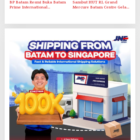
BP Batam Resmi Buka Batam
Sambut HUT RI, Grand
Prime International
Mercure Batam Centre Gelar
Grassroot Football Festival
Promo Kuliner ‘Flavours of
2026 di Stadion Temenggung
Nusantara’
Abdul Jamal