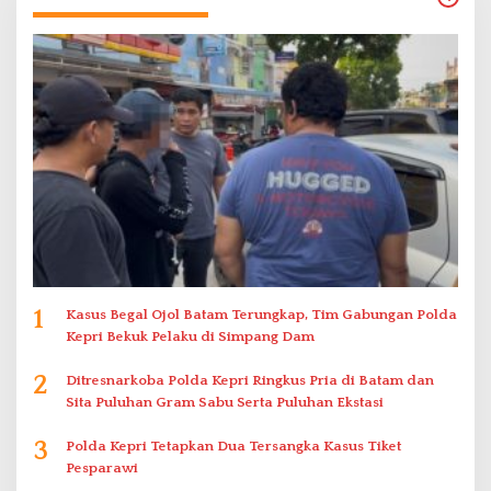
1
Kasus Begal Ojol Batam Terungkap, Tim Gabungan Polda
Kepri Bekuk Pelaku di Simpang Dam
2
Ditresnarkoba Polda Kepri Ringkus Pria di Batam dan
Sita Puluhan Gram Sabu Serta Puluhan Ekstasi
3
Polda Kepri Tetapkan Dua Tersangka Kasus Tiket
Pesparawi