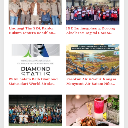
Lindungi Tim SK4, Kantor
JNE Tanjungpinang Dorong
Hukum Lentera Keadilan
Akselerasi Digital UMKM
Laporkan Dugaan
Lewat AIM ASEAN Roadshow
Perlawanan ke Petugas di
2026
Bukik Batarah
RSBP Batam Raih Diamond
Pasokan Air Waduk Nongsa
Status dari World Stroke
Menyusut, Air Batam Hilir
Organization untuk
Optimalkan Rekayasa Suplai
Penanganan Stroke
Antar-IPAM
Berstandar Internasional