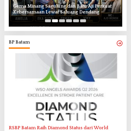
Gema Minang Sagulung dan Batu Aji Perkuat
A
Kebersamaan Lewat Saluang Dendang
H
BP Batam
RSBP Batam Raih Diamond Status dari World