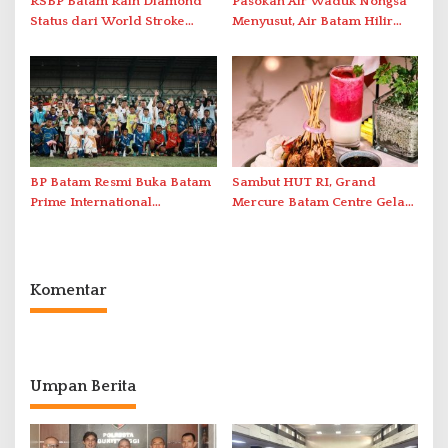
RSBP Batam Raih Diamond
Pasokan Air Waduk Nongsa
Status dari World Stroke
Menyusut, Air Batam Hilir
Organization untuk
Optimalkan Rekayasa Suplai
Penanganan Stroke
Antar-IPAM
Berstandar Internasional
BP Batam Resmi Buka Batam
Sambut HUT RI, Grand
Prime International
Mercure Batam Centre Gelar
Grassroot Football Festival
Promo Kuliner ‘Flavours of
2026 di Stadion Temenggung
Nusantara’
Abdul Jamal
Komentar
Umpan Berita