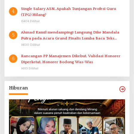
Single Salary ASN, Apakah Tunjangan Profesi Guru
4
(TPG) Hilang?
15404 Dilihat
Ahmad Kamil mendampingi Langsung Dike Mandala
5
Putra pada Acara Grand Finalis Lomba Baca Teks
Proklamasi Mirip Bung Karno di Bali
14530 Dilihat
Rancangan PP Manajemen Dikebut, Validasi Honorer
6
Diperketat, Honorer Bodong Was-Was
14113 Dilihat
Hiburan