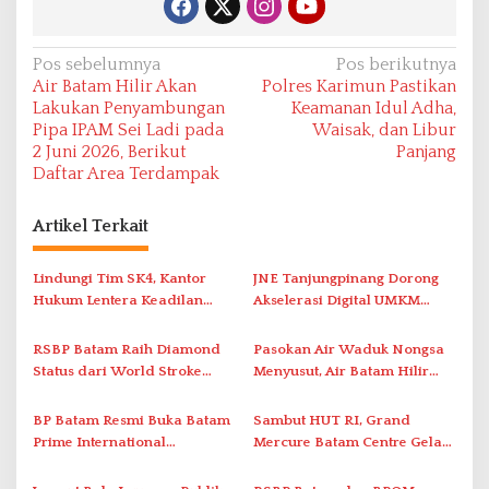
N
Pos sebelumnya
Pos berikutnya
Air Batam Hilir Akan
Polres Karimun Pastikan
a
Lakukan Penyambungan
Keamanan Idul Adha,
v
Pipa IPAM Sei Ladi pada
Waisak, dan Libur
2 Juni 2026, Berikut
Panjang
i
Daftar Area Terdampak
g
a
Artikel Terkait
s
i
Lindungi Tim SK4, Kantor
JNE Tanjungpinang Dorong
Hukum Lentera Keadilan
Akselerasi Digital UMKM
p
Laporkan Dugaan
Lewat AIM ASEAN Roadshow
o
Perlawanan ke Petugas di
2026
RSBP Batam Raih Diamond
Pasokan Air Waduk Nongsa
s
Bukik Batarah
Status dari World Stroke
Menyusut, Air Batam Hilir
Organization untuk
Optimalkan Rekayasa Suplai
Penanganan Stroke
Antar-IPAM
BP Batam Resmi Buka Batam
Sambut HUT RI, Grand
Berstandar Internasional
Prime International
Mercure Batam Centre Gelar
Grassroot Football Festival
Promo Kuliner ‘Flavours of
2026 di Stadion Temenggung
Nusantara’