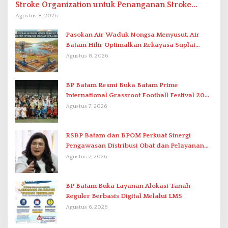
Stroke Organization untuk Penanganan Stroke
Berstandar Internasional
Agustus 8, 2026
Pasokan Air Waduk Nongsa Menyusut, Air
Batam Hilir Optimalkan Rekayasa Suplai
Antar-IPAM
Agustus 8, 2026
BP Batam Resmi Buka Batam Prime
International Grassroot Football Festival 2026
di Stadion Temenggung Abdul Jamal
Agustus 7, 2026
RSBP Batam dan BPOM Perkuat Sinergi
Pengawasan Distribusi Obat dan Pelayanan
Kefarmasian
Agustus 7, 2026
BP Batam Buka Layanan Alokasi Tanah
Reguler Berbasis Digital Melalui LMS
Agustus 6, 2026