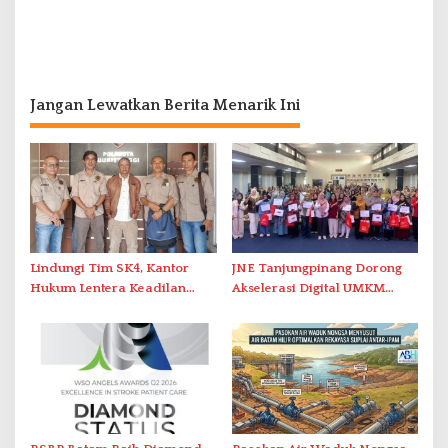
Jangan Lewatkan Berita Menarik Ini
Lindungi Tim SK4, Kantor
JNE Tanjungpinang Dorong
Hukum Lentera Keadilan
Akselerasi Digital UMKM
Laporkan Dugaan
Lewat AIM ASEAN Roadshow
Perlawanan ke Petugas di
2026
Bukik Batarah