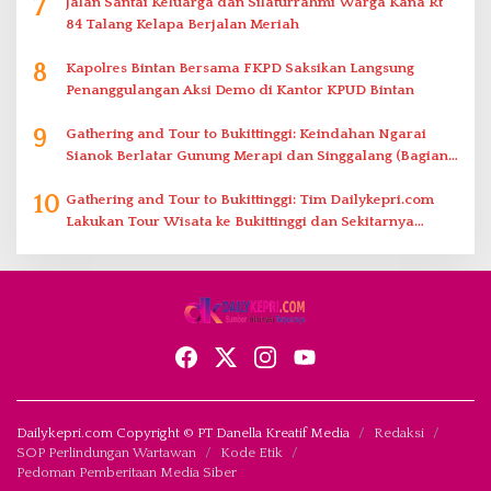
7
Jalan Santai Keluarga dan Silaturrahmi Warga Kana Rt
84 Talang Kelapa Berjalan Meriah
8
Kapolres Bintan Bersama FKPD Saksikan Langsung
Penanggulangan Aksi Demo di Kantor KPUD Bintan
9
Gathering and Tour to Bukittinggi: Keindahan Ngarai
Sianok Berlatar Gunung Merapi dan Singgalang (Bagian
2)
10
Gathering and Tour to Bukittinggi: Tim Dailykepri.com
Lakukan Tour Wisata ke Bukittinggi dan Sekitarnya
(Bagian 1)
Dailykepri.com Copyright © PT Danella Kreatif Media
Redaksi
SOP Perlindungan Wartawan
Kode Etik
Pedoman Pemberitaan Media Siber