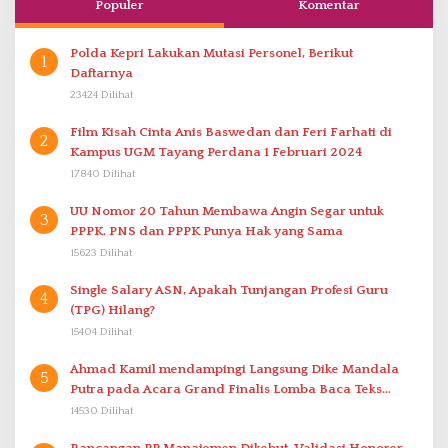
Populer
Komentar
Polda Kepri Lakukan Mutasi Personel, Berikut
1
Daftarnya
23424 Dilihat
Film Kisah Cinta Anis Baswedan dan Feri Farhati di
2
Kampus UGM Tayang Perdana 1 Februari 2024
17840 Dilihat
UU Nomor 20 Tahun Membawa Angin Segar untuk
3
PPPK. PNS dan PPPK Punya Hak yang Sama
15623 Dilihat
Single Salary ASN, Apakah Tunjangan Profesi Guru
4
(TPG) Hilang?
15404 Dilihat
Ahmad Kamil mendampingi Langsung Dike Mandala
5
Putra pada Acara Grand Finalis Lomba Baca Teks
Proklamasi Mirip Bung Karno di Bali
14530 Dilihat