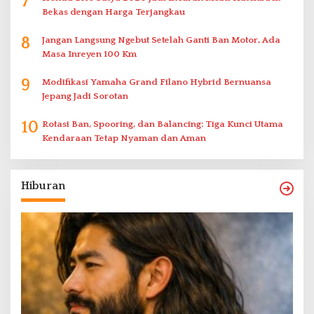
7
Bekas dengan Harga Terjangkau
8
Jangan Langsung Ngebut Setelah Ganti Ban Motor, Ada
Masa Inreyen 100 Km
9
Modifikasi Yamaha Grand Filano Hybrid Bernuansa
Jepang Jadi Sorotan
10
Rotasi Ban, Spooring, dan Balancing: Tiga Kunci Utama
Kendaraan Tetap Nyaman dan Aman
Hiburan