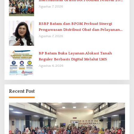
International Grassroot Football Festival 2026
di Stadion Temenggung Abdul Jamal
Agustus 7, 2026
RSBP Batam dan BPOM Perkuat Sinergi
Pengawasan Distribusi Obat dan Pelayanan
Kefarmasian
Agustus 7, 2026
BP Batam Buka Layanan Alokasi Tanah
Reguler Berbasis Digital Melalui LMS
Agustus 6, 2026
Recent Post