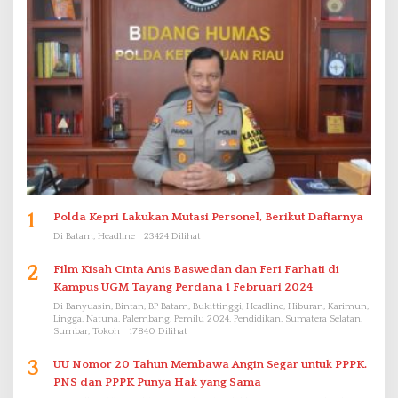
1
Polda Kepri Lakukan Mutasi Personel, Berikut Daftarnya
Di Batam, Headline
23424 Dilihat
2
Film Kisah Cinta Anis Baswedan dan Feri Farhati di
Kampus UGM Tayang Perdana 1 Februari 2024
Di Banyuasin, Bintan, BP Batam, Bukittinggi, Headline, Hiburan, Karimun,
Lingga, Natuna, Palembang, Pemilu 2024, Pendidikan, Sumatera Selatan,
Sumbar, Tokoh
17840 Dilihat
3
UU Nomor 20 Tahun Membawa Angin Segar untuk PPPK.
PNS dan PPPK Punya Hak yang Sama