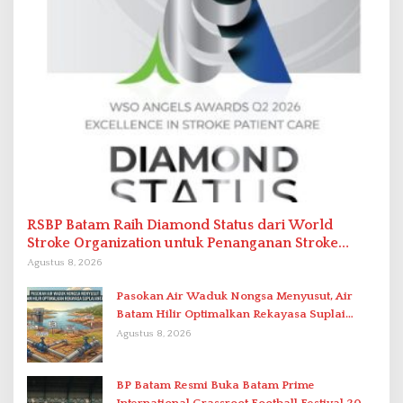
RSBP Batam Raih Diamond Status dari World
Stroke Organization untuk Penanganan Stroke
Berstandar Internasional
Agustus 8, 2026
Pasokan Air Waduk Nongsa Menyusut, Air
Batam Hilir Optimalkan Rekayasa Suplai
Antar-IPAM
Agustus 8, 2026
BP Batam Resmi Buka Batam Prime