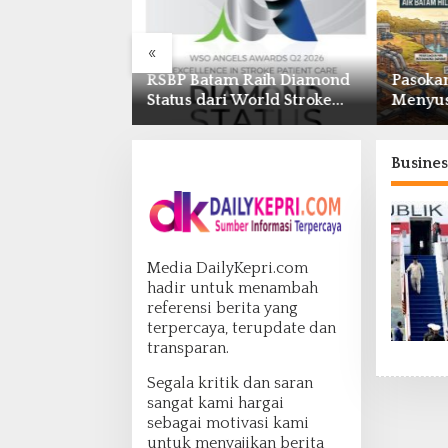
«
pinang Dorong
RSBP Batam Raih Diamond
Pasoka
igital UMKM
Status dari World Stroke
Menyusu
ASEAN
Organization untuk
Optima
026
Penanganan Stroke
Antar-
Berstandar Internasional
Busines
Media DailyKepri.com
hadir untuk menambah
referensi berita yang
terpercaya, terupdate dan
transparan.
Segala kritik dan saran
sangat kami hargai
sebagai motivasi kami
untuk menyajikan berita