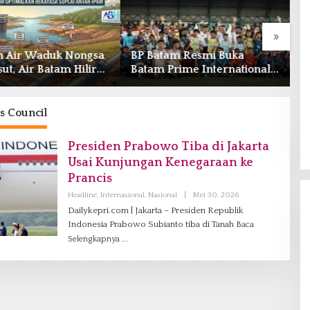
»
n Air Waduk Nongsa
BP Batam Resmi Buka
S
t, Air Batam Hilir
Batam Prime International
M
lkan Rekayasa Suplai
Grassroot Football Festival
G
IPAM
2026 di Stadion
‘
Temenggung Abdul Jamal
s Council
Presiden Prabowo Tiba di Jakarta
Usai Kunjungan Kenegaraan ke
Prancis
Headline
,
Internasional
,
Nasional
|
Mei 30, 2026
O
L
Dailykepri.com | Jakarta – Presiden Republik
E
Indonesia Prabowo Subianto tiba di Tanah
Baca
H
D
Selengkapnya
A
N
I
E
L