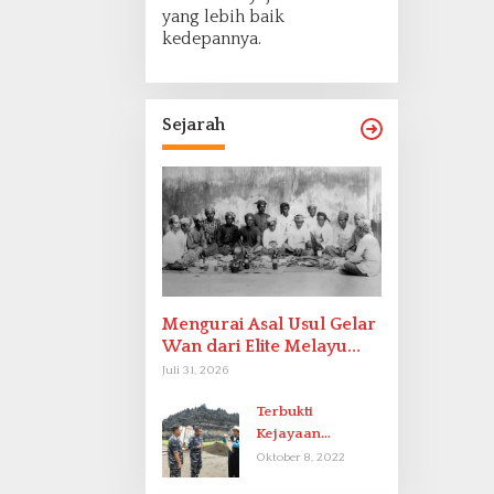
yang lebih baik
kedepannya.
Sejarah
Mengurai Asal Usul Gelar
Wan dari Elite Melayu
Hingga Populer di
Juli 31, 2026
Indonesia
Terbukti
Kejayaan
Indonesia pada
Oktober 8, 2022
Abad-9 Sebagai