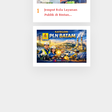
1
Jemput Bola Layanan
Publik di Bintan,
Ombudsman Kepri Serap
Keluhan Bansos hingga
Solar Nelayan