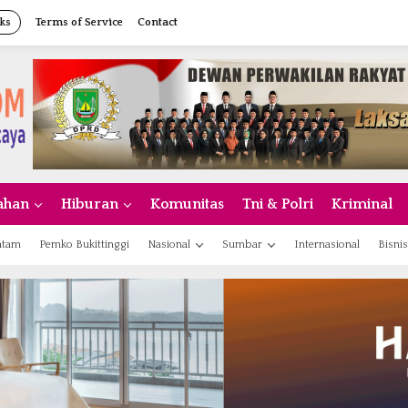
ks
Terms of Service
Contact
ahan
Hiburan
Komunitas
Tni & Polri
Kriminal
atam
Pemko Bukittinggi
Nasional
Sumbar
Internasional
Bisnis