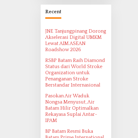
Bangsa Maritim
Ditemukan oleh
Recent
Ekspedisi Maritim
2022
JNE Tanjungpinang Dorong
Akselerasi Digital UMKM
Lewat AIM ASEAN
Roadshow 2026
RSBP Batam Raih Diamond
Status dari World Stroke
Organization untuk
Penanganan Stroke
Berstandar Internasional
Pasokan Air Waduk
Nongsa Menyusut, Air
Batam Hilir Optimalkan
Rekayasa Suplai Antar-
IPAM
BP Batam Resmi Buka
Batam Prime International