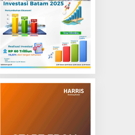
ambut HUT RI, Grand
Jemput Bola Layanan Publik
ercure Batam Centre
di Bintan, Ombudsman
elar Promo Kuliner
Kepri Serap Keluhan Bansos
Flavours of Nusantara’
hingga Solar Nelayan