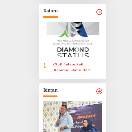
Memenuhi Undangan
Klarifikasi Polresta
Batam
Bukittinggi
1
RSBP Batam Raih
Diamond Status dari
World Stroke Organization
untuk Penanganan Stroke
Berstandar Internasional
Bintan