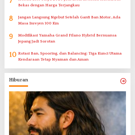
7
Bekas dengan Harga Terjangkau
8
Jangan Langsung Ngebut Setelah Ganti Ban Motor, Ada
Masa Inreyen 100 Km
9
Modifikasi Yamaha Grand Filano Hybrid Bernuansa
Jepang Jadi Sorotan
10
Rotasi Ban, Spooring, dan Balancing: Tiga Kunci Utama
Kendaraan Tetap Nyaman dan Aman
Hiburan