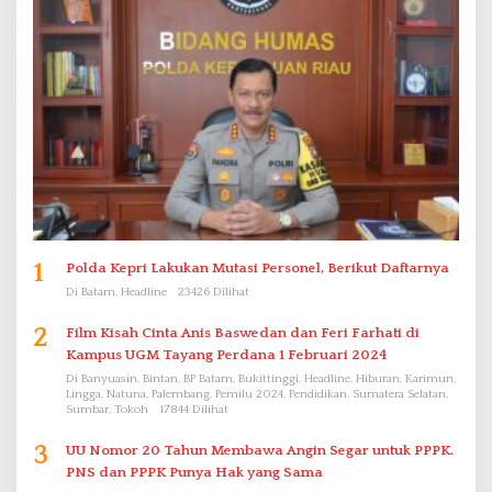
1
Polda Kepri Lakukan Mutasi Personel, Berikut Daftarnya
Di Batam, Headline
23426 Dilihat
2
Film Kisah Cinta Anis Baswedan dan Feri Farhati di
Kampus UGM Tayang Perdana 1 Februari 2024
Di Banyuasin, Bintan, BP Batam, Bukittinggi, Headline, Hiburan, Karimun,
Lingga, Natuna, Palembang, Pemilu 2024, Pendidikan, Sumatera Selatan,
Sumbar, Tokoh
17844 Dilihat
3
UU Nomor 20 Tahun Membawa Angin Segar untuk PPPK.
PNS dan PPPK Punya Hak yang Sama