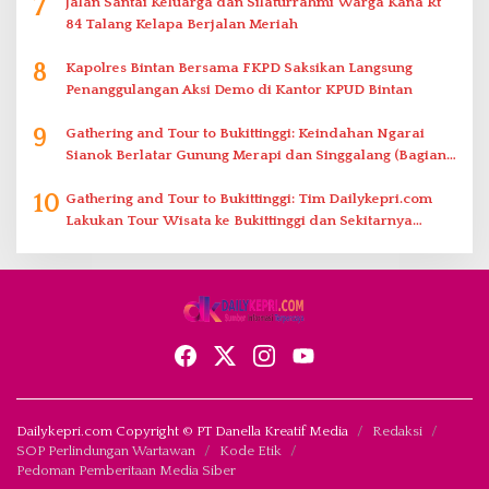
7
Jalan Santai Keluarga dan Silaturrahmi Warga Kana Rt
84 Talang Kelapa Berjalan Meriah
8
Kapolres Bintan Bersama FKPD Saksikan Langsung
Penanggulangan Aksi Demo di Kantor KPUD Bintan
9
Gathering and Tour to Bukittinggi: Keindahan Ngarai
Sianok Berlatar Gunung Merapi dan Singgalang (Bagian
2)
10
Gathering and Tour to Bukittinggi: Tim Dailykepri.com
Lakukan Tour Wisata ke Bukittinggi dan Sekitarnya
(Bagian 1)
Dailykepri.com Copyright © PT Danella Kreatif Media
Redaksi
SOP Perlindungan Wartawan
Kode Etik
Pedoman Pemberitaan Media Siber