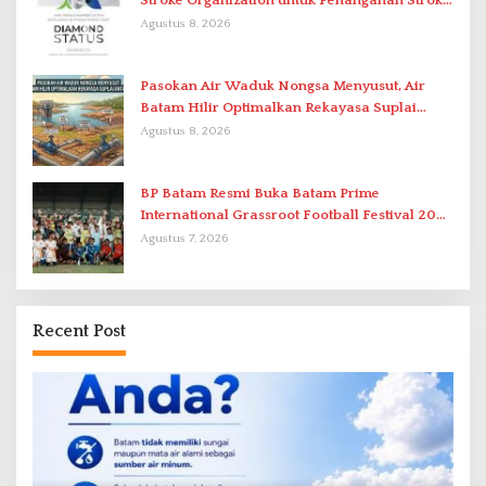
Stroke Organization untuk Penanganan Stroke
Berstandar Internasional
Agustus 8, 2026
Pasokan Air Waduk Nongsa Menyusut, Air
Batam Hilir Optimalkan Rekayasa Suplai
Antar-IPAM
Agustus 8, 2026
BP Batam Resmi Buka Batam Prime
International Grassroot Football Festival 2026
di Stadion Temenggung Abdul Jamal
Agustus 7, 2026
Recent Post