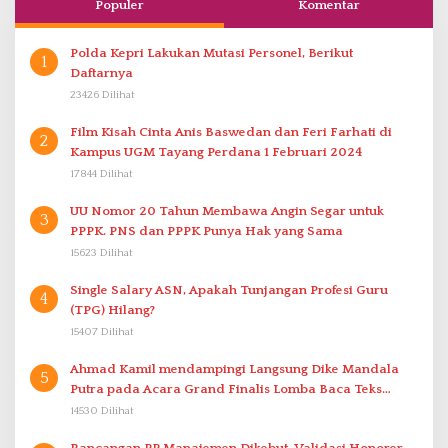
Populer
Komentar
Polda Kepri Lakukan Mutasi Personel, Berikut
1
Daftarnya
23426 Dilihat
Film Kisah Cinta Anis Baswedan dan Feri Farhati di
2
Kampus UGM Tayang Perdana 1 Februari 2024
17844 Dilihat
UU Nomor 20 Tahun Membawa Angin Segar untuk
3
PPPK. PNS dan PPPK Punya Hak yang Sama
15623 Dilihat
Single Salary ASN, Apakah Tunjangan Profesi Guru
4
(TPG) Hilang?
15407 Dilihat
Ahmad Kamil mendampingi Langsung Dike Mandala
5
Putra pada Acara Grand Finalis Lomba Baca Teks
Proklamasi Mirip Bung Karno di Bali
14530 Dilihat