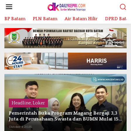
L
e
w
BP Batam
PLN Batam
Air Batam Hilir
DPRD Bata
a
t
i
k
e
k
o
n
t
e
n
Headline
,
Loker
Pemerintah Buka Program Magang Bergaji 3,3
Juta di Perusahaan Swasta dan BUMN Mulai 15
Oktober 2025
Oktober 4, 2025