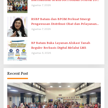
International Grassroot Football Festival 2026
di Stadion Temenggung Abdul Jamal
Agustus 7, 2026
RSBP Batam dan BPOM Perkuat Sinergi
Pengawasan Distribusi Obat dan Pelayanan
Kefarmasian
Agustus 7, 2026
BP Batam Buka Layanan Alokasi Tanah
Reguler Berbasis Digital Melalui LMS
Agustus 6, 2026
Recent Post