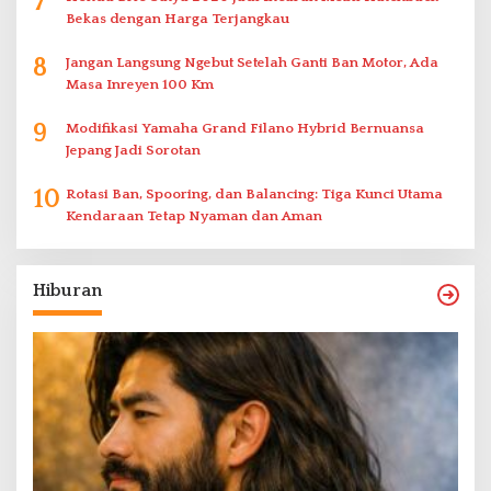
7
Bekas dengan Harga Terjangkau
8
Jangan Langsung Ngebut Setelah Ganti Ban Motor, Ada
Masa Inreyen 100 Km
9
Modifikasi Yamaha Grand Filano Hybrid Bernuansa
Jepang Jadi Sorotan
10
Rotasi Ban, Spooring, dan Balancing: Tiga Kunci Utama
Kendaraan Tetap Nyaman dan Aman
Hiburan