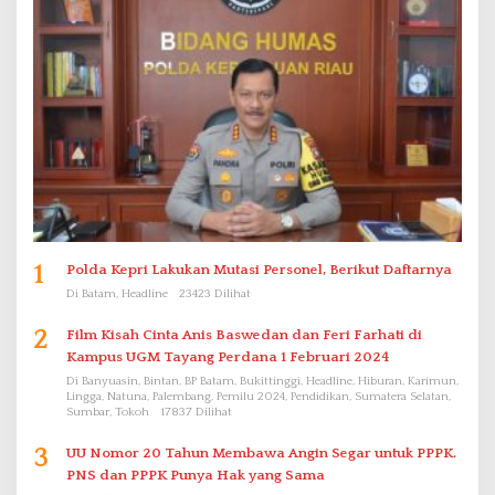
1
Polda Kepri Lakukan Mutasi Personel, Berikut Daftarnya
Di Batam, Headline
23423 Dilihat
2
Film Kisah Cinta Anis Baswedan dan Feri Farhati di
Kampus UGM Tayang Perdana 1 Februari 2024
Di Banyuasin, Bintan, BP Batam, Bukittinggi, Headline, Hiburan, Karimun,
Lingga, Natuna, Palembang, Pemilu 2024, Pendidikan, Sumatera Selatan,
Sumbar, Tokoh
17837 Dilihat
3
UU Nomor 20 Tahun Membawa Angin Segar untuk PPPK.
PNS dan PPPK Punya Hak yang Sama