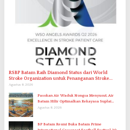
RSBP Batam Raih Diamond Status dari World
Stroke Organization untuk Penanganan Stroke
Berstandar Internasional
Agustus 8, 2026
Pasokan Air Waduk Nongsa Menyusut, Air
Batam Hilir Optimalkan Rekayasa Suplai
Antar-IPAM
Agustus 8, 2026
BP Batam Resmi Buka Batam Prime