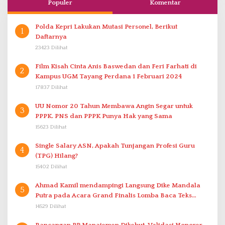
Populer
Komentar
Polda Kepri Lakukan Mutasi Personel, Berikut
1
Daftarnya
23423 Dilihat
Film Kisah Cinta Anis Baswedan dan Feri Farhati di
2
Kampus UGM Tayang Perdana 1 Februari 2024
17837 Dilihat
UU Nomor 20 Tahun Membawa Angin Segar untuk
3
PPPK. PNS dan PPPK Punya Hak yang Sama
15623 Dilihat
Single Salary ASN, Apakah Tunjangan Profesi Guru
4
(TPG) Hilang?
15402 Dilihat
Ahmad Kamil mendampingi Langsung Dike Mandala
5
Putra pada Acara Grand Finalis Lomba Baca Teks
Proklamasi Mirip Bung Karno di Bali
14529 Dilihat