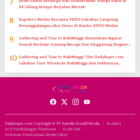
7
Jalan Santai Keluarga dan Silaturrahmi Warga Kana Rt
84 Talang Kelapa Berjalan Meriah
8
Kapolres Bintan Bersama FKPD Saksikan Langsung
Penanggulangan Aksi Demo di Kantor KPUD Bintan
9
Gathering and Tour to Bukittinggi: Keindahan Ngarai
Sianok Berlatar Gunung Merapi dan Singgalang (Bagian
2)
10
Gathering and Tour to Bukittinggi: Tim Dailykepri.com
Lakukan Tour Wisata ke Bukittinggi dan Sekitarnya
(Bagian 1)
Dailykepri.com Copyright © PT Danella Kreatif Media
Redaksi
SOP Perlindungan Wartawan
Kode Etik
Pedoman Pemberitaan Media Siber