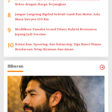
7
Bekas dengan Harga Terjangkau
8
Jangan Langsung Ngebut Setelah Ganti Ban Motor, Ada
Masa Inreyen 100 Km
9
Modifikasi Yamaha Grand Filano Hybrid Bernuansa
Jepang Jadi Sorotan
10
Rotasi Ban, Spooring, dan Balancing: Tiga Kunci Utama
Kendaraan Tetap Nyaman dan Aman
Hiburan