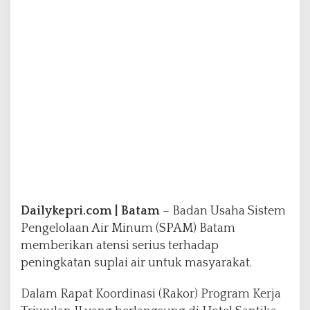
r
I
l
e
g
a
l
d
i
J
o
d
o
h
Dailykepri.com | Batam
– Badan Usaha Sistem
Pengelolaan Air Minum (SPAM) Batam
memberikan atensi serius terhadap
peningkatan suplai air untuk masyarakat.
Dalam Rapat Koordinasi (Rakor) Program Kerja