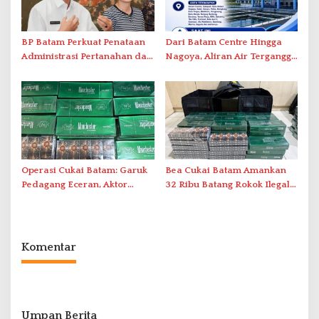
BP Batam Perkuat Penataan
Dari Batam Centre Hingga
Administrasi Pertanahan dan
Nagoya, Aliran Air Terganggu
Pemanfaatan Ruang Laut
Akibat Listrik Padam di IPA
Duriangkang
Operasi Cukai Batam: Garuk
Bea Cukai Batam Amankan
Pedagang Eceran, Aktor
32 Ribu Batang Rokok Ilegal
Intelektual Rokok Ilegal Tak
dalam Operasi Cukai
Tersentuh?
Komentar
Umpan Berita