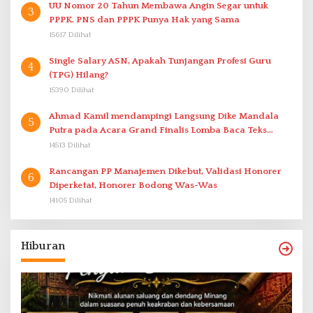
UU Nomor 20 Tahun Membawa Angin Segar untuk
3
PPPK. PNS dan PPPK Punya Hak yang Sama
15617 Dilihat
Single Salary ASN, Apakah Tunjangan Profesi Guru
4
(TPG) Hilang?
15390 Dilihat
Ahmad Kamil mendampingi Langsung Dike Mandala
5
Putra pada Acara Grand Finalis Lomba Baca Teks
Proklamasi Mirip Bung Karno di Bali
14513 Dilihat
Rancangan PP Manajemen Dikebut, Validasi Honorer
6
Diperketat, Honorer Bodong Was-Was
14105 Dilihat
Hiburan