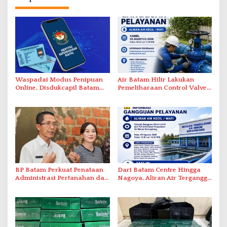
Waspadai Modus Penipuan
Air Batam Hilir Lakukan
Online, Disdukcapil Batam
Pemeliharaan Control Valve,
Tegaskan Aktivasi IKD Wajib
Ini Daftar Area Terdampak
Tatap Muka
BP Batam Perkuat Penataan
Dari Batam Centre Hingga
Administrasi Pertanahan dan
Nagoya, Aliran Air Terganggu
Pemanfaatan Ruang Laut
Akibat Listrik Padam di IPA
Duriangkang