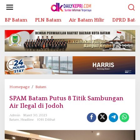
L
e
w
BP Batam
PLN Batam
Air Batam Hilir
DPRD Bata
a
t
i
k
e
k
o
n
t
e
n
Homepage
/
Batam
S
P
SPAM Batam Putus 8 Titik Sambungan
A
Air Ilegal di Jodoh
M
B
Admin
Maret 30, 2023
a
Batam
,
Headline
1081 Dilihat
t
a
m