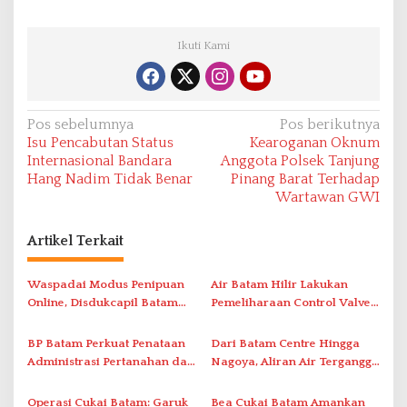
Ikuti Kami
N
Pos sebelumnya
Pos berikutnya
Isu Pencabutan Status
Kearoganan Oknum
a
Internasional Bandara
Anggota Polsek Tanjung
v
Hang Nadim Tidak Benar
Pinang Barat Terhadap
Wartawan GWI
i
g
Artikel Terkait
a
s
Waspadai Modus Penipuan
Air Batam Hilir Lakukan
i
Online, Disdukcapil Batam
Pemeliharaan Control Valve,
Tegaskan Aktivasi IKD Wajib
Ini Daftar Area Terdampak
p
Tatap Muka
BP Batam Perkuat Penataan
Dari Batam Centre Hingga
o
Administrasi Pertanahan dan
Nagoya, Aliran Air Terganggu
s
Pemanfaatan Ruang Laut
Akibat Listrik Padam di IPA
Duriangkang
Operasi Cukai Batam: Garuk
Bea Cukai Batam Amankan