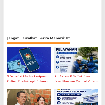
Jangan Lewatkan Berita Menarik Ini
Waspadai Modus Penipuan
Air Batam Hilir Lakukan
Online, Disdukcapil Batam
Pemeliharaan Control Valve,
Tegaskan Aktivasi IKD Wajib
Ini Daftar Area Terdampak
Tatap Muka