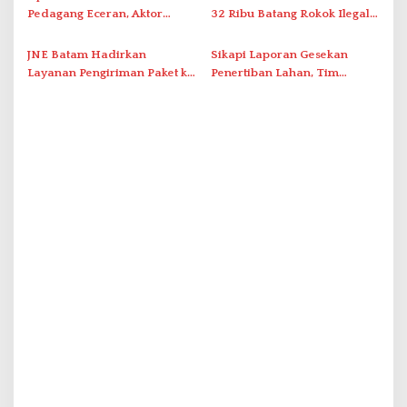
Pedagang Eceran, Aktor
32 Ribu Batang Rokok Ilegal
Intelektual Rokok Ilegal Tak
dalam Operasi Cukai
Tersentuh?
JNE Batam Hadirkan
Sikapi Laporan Gesekan
Layanan Pengiriman Paket ke
Penertiban Lahan, Tim
Singapura Mulai Rp100 Ribu
Hukum Terlapor Memenuhi
Undangan Klarifikasi Polresta
Bukittinggi