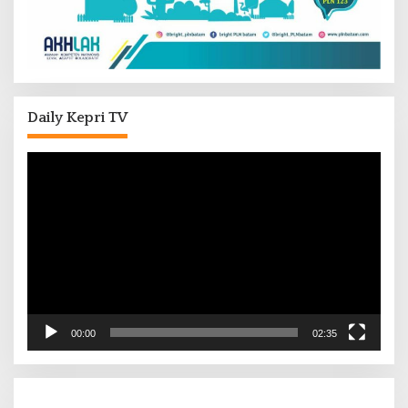
Daily Kepri TV
Pemutar
Video
00:00
02:35