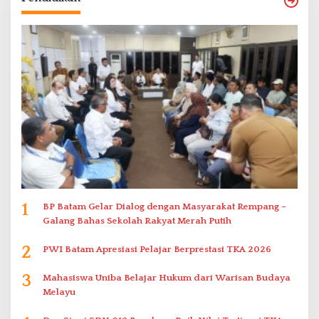
1
BP Batam Gelar Dialog dengan Masyarakat Rempang –
Galang Bahas Sekolah Rakyat Merah Putih
2
PWI Batam Apresiasi Pelajar Berprestasi TKA 2026
3
Mahasiswa Uniba Belajar Hukum dari Warisan Budaya
Melayu