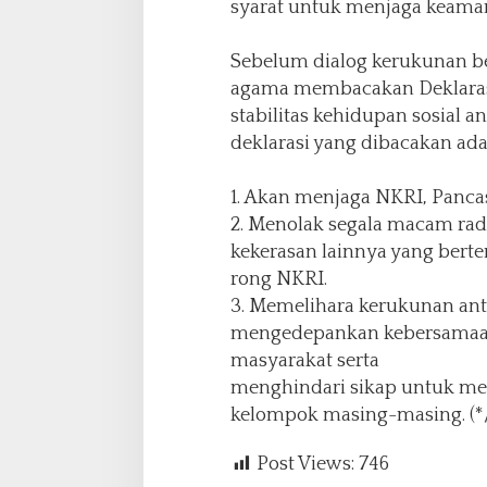
n
syarat untuk menjaga keaman
K
o
Sebelum dialog kerukunan b
n
agama membacakan Deklaras
d
u
stabilitas kehidupan sosial a
s
deklarasi yang dibacakan ada
i
f
1. Akan menjaga NKRI, Panca
2. Menolak segala macam rad
kekerasan lainnya yang bert
rong NKRI.
3. Memelihara kerukunan ant
mengedepankan kebersamaan
masyarakat serta
menghindari sikap untuk m
kelompok masing-masing. (*
Post Views:
746