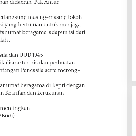
an didaerah, Pak Ansar.
erlangsung masing-masing tokoh
i yang bertujuan untuk menjaga
ntar umat beragama. adapun isi dari
lah :
sila dan UUD 1945
ikalisme teroris dan perbuatan
entangan Pancasila serta merong-
ar umat beragama di Kepri dengan
 Kearifan dan kerukunan
ementingkan
/Budi)