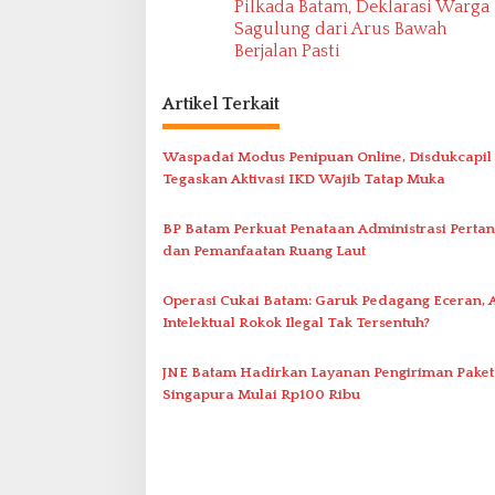
Pilkada Batam, Deklarasi Warga
v
Sagulung dari Arus Bawah
Berjalan Pasti
i
g
Artikel Terkait
a
s
Waspadai Modus Penipuan Online, Disdukcapil
i
Tegaskan Aktivasi IKD Wajib Tatap Muka
p
BP Batam Perkuat Penataan Administrasi Perta
o
dan Pemanfaatan Ruang Laut
s
Operasi Cukai Batam: Garuk Pedagang Eceran, 
Intelektual Rokok Ilegal Tak Tersentuh?
JNE Batam Hadirkan Layanan Pengiriman Paket
Singapura Mulai Rp100 Ribu