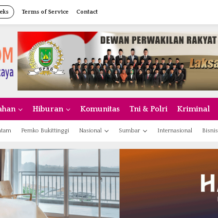
eks
Terms of Service
Contact
ahan
Hiburan
Komunitas
Tni & Polri
Kriminal
atam
Pemko Bukittinggi
Nasional
Sumbar
Internasional
Bisnis