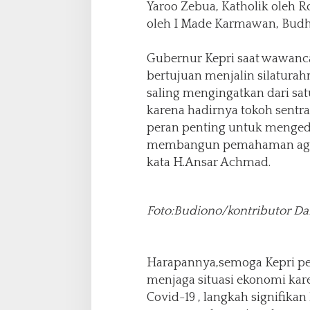
Yaroo Zebua, Katholik oleh R
S
i
oleh I Made Karmawan, Budha
s
k
Gubernur Kepri saat wawanca
a
bertujuan menjalin silatura
m
t
saling mengingatkan dari sa
i
karena hadirnya tokoh sent
b
peran penting untuk menged
m
membangun pemahaman agam
a
s
kata H.Ansar Achmad.
Y
a
n
Foto:Budiono/kontributor Da
g
A
m
a
Harapannya,semoga Kepri p
n
menjaga situasi ekonomi kar
d
Covid-19 , langkah signifika
a