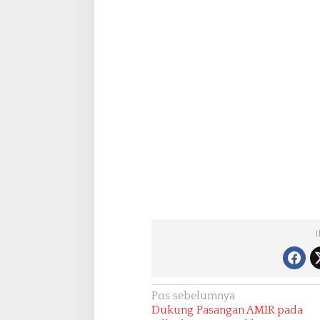
I
N
Pos sebelumnya
Dukung Pasangan AMIR pada
a