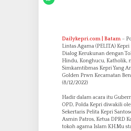
d
a
n
P
e
l
Dailykepri.com | Batam
– P
i
Lintas Agama (PELITA) Kepri
t
a
Dialog Kerukunan dengan Tok
k
Hindu, Konghucu, Katholik
e
Simkamtibmas Kepri Yang Am
p
Golden Prwn Kecamatan Beng
r
i
(8/12/2022)
C
i
Hadir dalam acara itu Guber
p
OPD, Polda Kepri diwakili ol
t
a
Sekertaris Pelita Kepri Sant
k
Asmin Patros, Ketua DPRD K
a
tokoh agama Islam KH.Mu sta
n