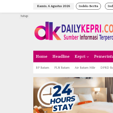
L
Kamis, 6 Agustus 2026
Indeks Berita
Ind
e
w
tutup
a
t
i
k
e
k
o
n
Home
Headline
Kepri
Pemerint
t
e
n
BP Batam
PLN Batam
Air Batam Hilir
DPRD B