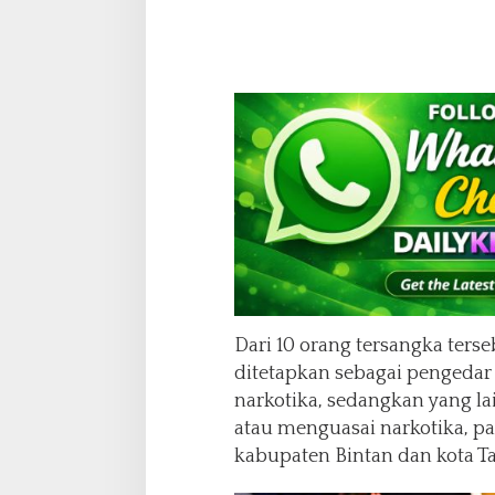
n
g
Dari 10 orang tersangka terse
ditetapkan sebagai pengedar a
narkotika, sedangkan yang la
atau menguasai narkotika, pa
kabupaten Bintan dan kota T