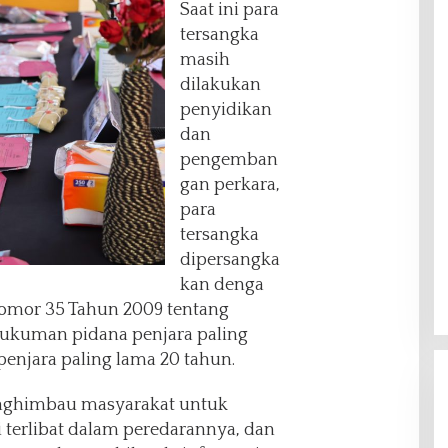
Saat ini para
tersangka
masih
dilakukan
penyidikan
dan
pengemban
gan perkara,
para
tersangka
dipersangka
kan denga
12 Nomor 35 Tahun 2009 tentang
ukuman pidana penjara paling
penjara paling lama 20 tahun.
enghimbau masyarakat untuk
 terlibat dalam peredarannya, dan