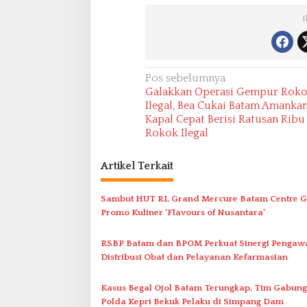
I
N
Pos sebelumnya
Galakkan Operasi Gempur Rok
a
Ilegal, Bea Cukai Batam Amanka
v
Kapal Cepat Berisi Ratusan Ribu
Rokok Ilegal
i
g
Artikel Terkait
a
s
Sambut HUT RI, Grand Mercure Batam Centre G
i
Promo Kuliner ‘Flavours of Nusantara’
p
RSBP Batam dan BPOM Perkuat Sinergi Pengaw
o
Distribusi Obat dan Pelayanan Kefarmasian
s
Kasus Begal Ojol Batam Terungkap, Tim Gabun
Polda Kepri Bekuk Pelaku di Simpang Dam