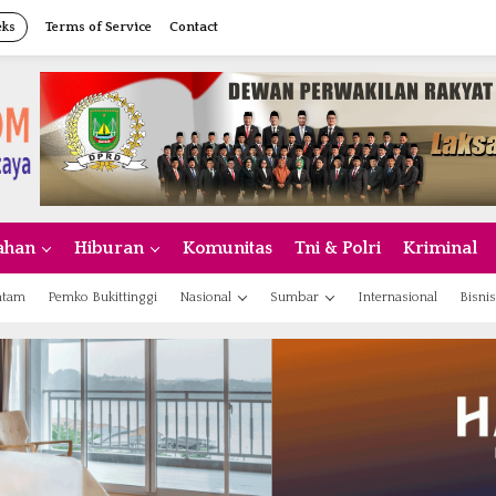
eks
Terms of Service
Contact
ahan
Hiburan
Komunitas
Tni & Polri
Kriminal
atam
Pemko Bukittinggi
Nasional
Sumbar
Internasional
Bisnis