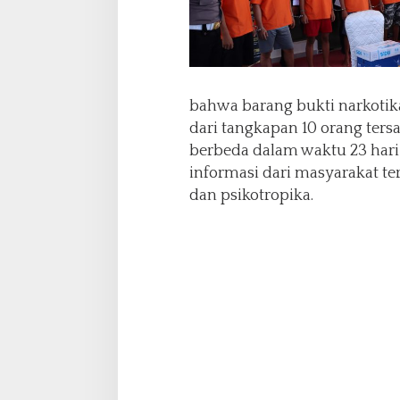
k
u
N
a
r
k
bahwa barang bukti narkotika
o
dari tangkapan 10 orang ters
b
berbeda dalam waktu 23 hari
a
S
informasi dari masyarakat te
e
dan psikotropika.
b
a
n
y
a
k
1
0
O
r
a