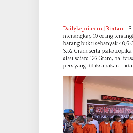
n
t
a
n
Dailykepri.com | Bintan
– Sa
B
e
menangkap 10 orang tersan
r
barang bukti sebanyak 40,6 
h
3,52 Gram serta psikotropika 
a
atau setara 126 Gram, hal te
s
i
pers yang dilaksanakan pada 
l
G
u
l
u
n
g
P
e
l
a