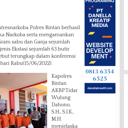
tresnarkoba Polres Bintan berhasil
gka Narkoba serta mengamankan
Gram sabu dan Ganja sejumlah
jenis Ekstasi sejumlah 63 butir
rsebut terungkap dalam konferensi
hari Rabu(15/06/2022).
Kapolres
Bintan
AKBP Tidar
Wulung
Dahono,
S.H., S.I.K.,
M.H.
menjelaska