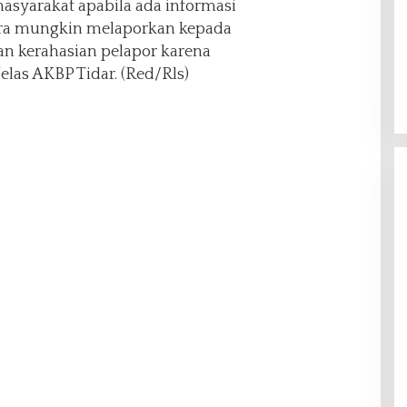
asyarakat apabila ada informasi
era mungkin melaporkan kepada
n kerahasian pelapor karena
las AKBP Tidar. (Red/Rls)