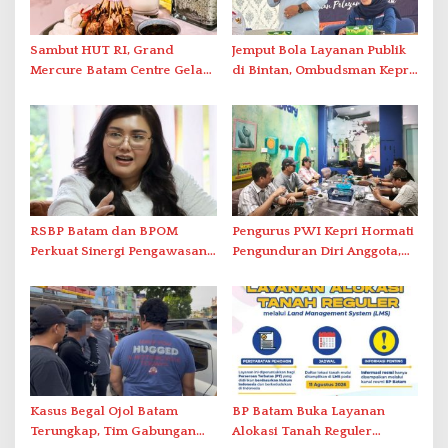
Sambut HUT RI, Grand
Jemput Bola Layanan Publik
Mercure Batam Centre Gelar
di Bintan, Ombudsman Kepri
Promo Kuliner ‘Flavours of
Serap Keluhan Bansos hingga
Nusantara’
Solar Nelayan
RSBP Batam dan BPOM
Pengurus PWI Kepri Hormati
Perkuat Sinergi Pengawasan
Pengunduran Diri Anggota,
Distribusi Obat dan
Segera Koordinasi
Pelayanan Kefarmasian
Administrasi ke Pusat
Kasus Begal Ojol Batam
BP Batam Buka Layanan
Terungkap, Tim Gabungan
Alokasi Tanah Reguler