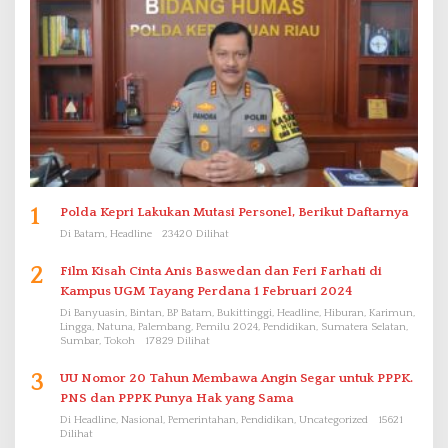
1
Polda Kepri Lakukan Mutasi Personel, Berikut Daftarnya
Di Batam, Headline
23420 Dilihat
2
Film Kisah Cinta Anis Baswedan dan Feri Farhati di
Kampus UGM Tayang Perdana 1 Februari 2024
Di Banyuasin, Bintan, BP Batam, Bukittinggi, Headline, Hiburan, Karimun,
Lingga, Natuna, Palembang, Pemilu 2024, Pendidikan, Sumatera Selatan,
Sumbar, Tokoh
17829 Dilihat
3
UU Nomor 20 Tahun Membawa Angin Segar untuk PPPK.
PNS dan PPPK Punya Hak yang Sama
Di Headline, Nasional, Pemerintahan, Pendidikan, Uncategorized
15621
Dilihat