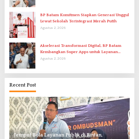
BP Batam Komitmen Siapkan Generasi Unggul
Lewat Sekolah Terintegrasi Merah Putih
Agustus 2, 2026
Akselerasi Transformasi Digital, BP Batam
Kembangkan Super Apps untuk Layanan
Terpadu
Agustus 2, 2026
Recent Post
re
Jemput Bola Layanan Publik di Bintan,
R