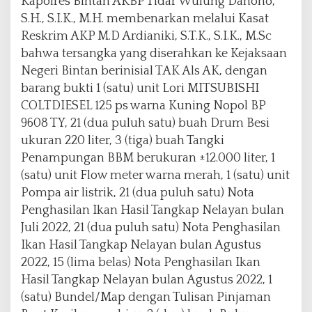
Kapolres Bintan AKBP Tidar Wulung Dahono,
e
S.H., S.I.K., M.H. membenarkan melalui Kasat
r
Reskrim AKP M.D Ardianiki, S.T.K., S.I.K., M.Sc
k
bahwa tersangka yang diserahkan ke Kejaksaan
a
r
Negeri Bintan berinisial TAK Als AK, dengan
a
barang bukti 1 (satu) unit Lori MITSUBISHI
B
COLTDIESEL 125 ps warna Kuning Nopol BP
B
9608 TY, 21 (dua puluh satu) buah Drum Besi
M
S
ukuran 220 liter, 3 (tiga) buah Tangki
u
Penampungan BBM berukuran ±12.000 liter, 1
b
(satu) unit Flow meter warna merah, 1 (satu) unit
s
Pompa air listrik, 21 (dua puluh satu) Nota
i
d
Penghasilan Ikan Hasil Tangkap Nelayan bulan
i
Juli 2022, 21 (dua puluh satu) Nota Penghasilan
Ikan Hasil Tangkap Nelayan bulan Agustus
2022, 15 (lima belas) Nota Penghasilan Ikan
Hasil Tangkap Nelayan bulan Agustus 2022, 1
(satu) Bundel/Map dengan Tulisan Pinjaman