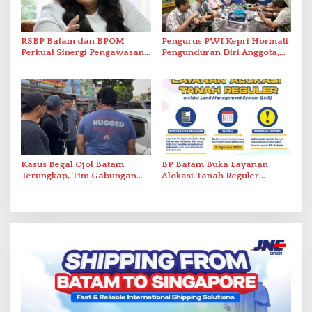
RSBP Batam dan BPOM
Pengurus PWI Kepri Hormati
Perkuat Sinergi Pengawasan
Pengunduran Diri Anggota,
Distribusi Obat dan
Segera Koordinasi
Pelayanan Kefarmasian
Administrasi ke Pusat
Kasus Begal Ojol Batam
BP Batam Buka Layanan
Terungkap, Tim Gabungan
Alokasi Tanah Reguler
Polda Kepri Bekuk Pelaku di
Berbasis Digital Melalui LMS
Simpang Dam