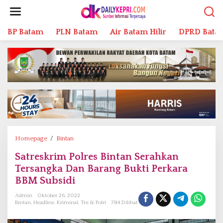
L
e
w
BP Batam
PLN Batam
Air Batam Hilir
DPRD Bata
a
t
i
k
e
k
o
n
t
e
n
Homepage
/
Bintan
S
a
Satreskrim Polres Bintan Serahkan
t
Tersangka Dan Barang Bukti Perkara
r
e
BBM Subsidi
s
Admin
Oktober 26, 2022
k
Bintan
,
Headline
,
Kriminal
,
Tni & Polri
784 Dilihat
r
i