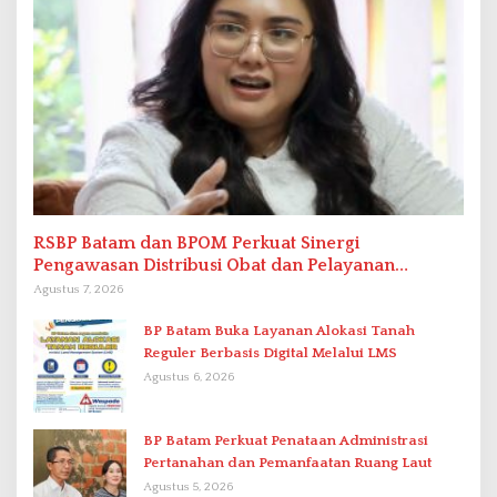
RSBP Batam dan BPOM Perkuat Sinergi
Pengawasan Distribusi Obat dan Pelayanan
Kefarmasian
Agustus 7, 2026
BP Batam Buka Layanan Alokasi Tanah
Reguler Berbasis Digital Melalui LMS
Agustus 6, 2026
BP Batam Perkuat Penataan Administrasi
Pertanahan dan Pemanfaatan Ruang Laut
Agustus 5, 2026