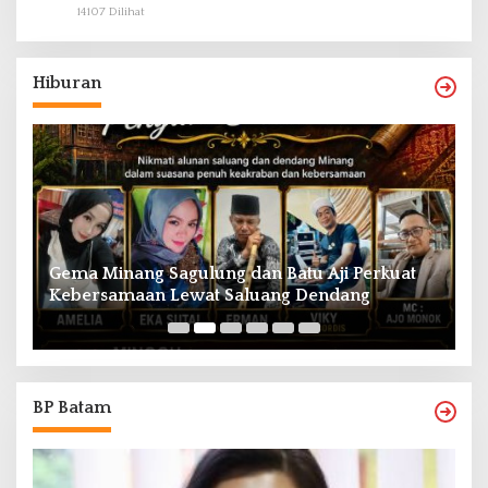
14107 Dilihat
Hiburan
Gema Minang Sagulung dan Batu Aji Perkuat
A
Kebersamaan Lewat Saluang Dendang
H
BP Batam