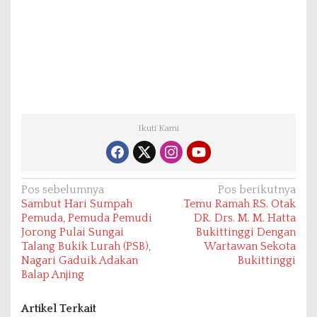
Ikuti Kami
N
Pos sebelumnya
Pos berikutnya
Sambut Hari Sumpah
Temu Ramah RS. Otak
a
Pemuda, Pemuda Pemudi
DR. Drs. M. M. Hatta
v
Jorong Pulai Sungai
Bukittinggi Dengan
Talang Bukik Lurah (PSB),
Wartawan Sekota
i
Nagari Gaduik Adakan
Bukittinggi
g
Balap Anjing
a
s
Artikel Terkait