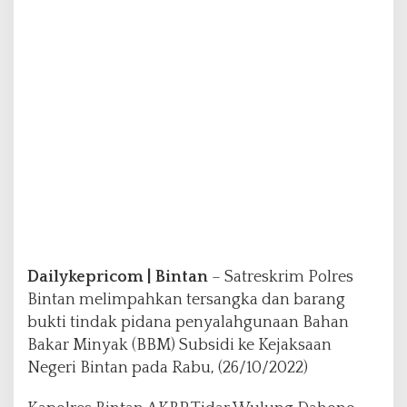
e
r
s
a
n
g
k
a
D
a
n
B
a
r
a
Dailykepricom | Bintan
– Satreskrim Polres
n
g
Bintan melimpahkan tersangka dan barang
B
bukti tindak pidana penyalahgunaan Bahan
u
Bakar Minyak (BBM) Subsidi ke Kejaksaan
k
Negeri Bintan pada Rabu, (26/10/2022)
t
i
P