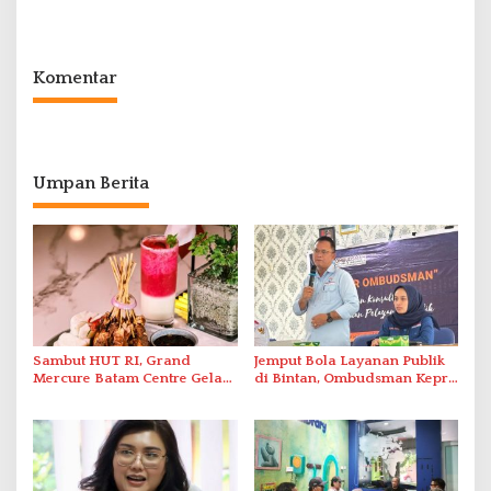
Polda Kepri Bekuk Pelaku di
Berbasis Digital Melalui LMS
Simpang Dam
Komentar
Umpan Berita
Sambut HUT RI, Grand
Jemput Bola Layanan Publik
Mercure Batam Centre Gelar
di Bintan, Ombudsman Kepri
Promo Kuliner ‘Flavours of
Serap Keluhan Bansos hingga
Nusantara’
Solar Nelayan