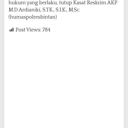
hukum yang berlaku, tutup Kasat Reskrim AKP
M.D Ardianiki, S.TK., S.I.K., M.Sc.
(humaspolresbintan)
Post Views:
784