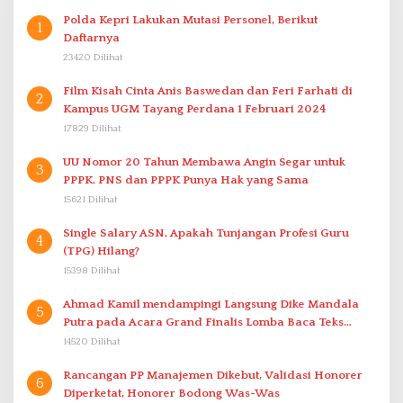
Polda Kepri Lakukan Mutasi Personel, Berikut
1
Daftarnya
23420 Dilihat
Film Kisah Cinta Anis Baswedan dan Feri Farhati di
2
Kampus UGM Tayang Perdana 1 Februari 2024
17829 Dilihat
UU Nomor 20 Tahun Membawa Angin Segar untuk
3
PPPK. PNS dan PPPK Punya Hak yang Sama
15621 Dilihat
Single Salary ASN, Apakah Tunjangan Profesi Guru
4
(TPG) Hilang?
15398 Dilihat
Ahmad Kamil mendampingi Langsung Dike Mandala
5
Putra pada Acara Grand Finalis Lomba Baca Teks
Proklamasi Mirip Bung Karno di Bali
14520 Dilihat
Rancangan PP Manajemen Dikebut, Validasi Honorer
6
Diperketat, Honorer Bodong Was-Was