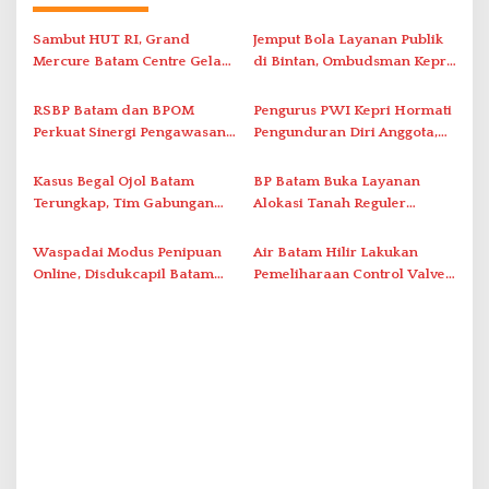
i
Sambut HUT RI, Grand
Jemput Bola Layanan Publik
p
Mercure Batam Centre Gelar
di Bintan, Ombudsman Kepri
o
Promo Kuliner ‘Flavours of
Serap Keluhan Bansos hingga
s
Nusantara’
Solar Nelayan
RSBP Batam dan BPOM
Pengurus PWI Kepri Hormati
Perkuat Sinergi Pengawasan
Pengunduran Diri Anggota,
Distribusi Obat dan
Segera Koordinasi
Pelayanan Kefarmasian
Administrasi ke Pusat
Kasus Begal Ojol Batam
BP Batam Buka Layanan
Terungkap, Tim Gabungan
Alokasi Tanah Reguler
Polda Kepri Bekuk Pelaku di
Berbasis Digital Melalui LMS
Simpang Dam
Waspadai Modus Penipuan
Air Batam Hilir Lakukan
Online, Disdukcapil Batam
Pemeliharaan Control Valve,
Tegaskan Aktivasi IKD Wajib
Ini Daftar Area Terdampak
Tatap Muka