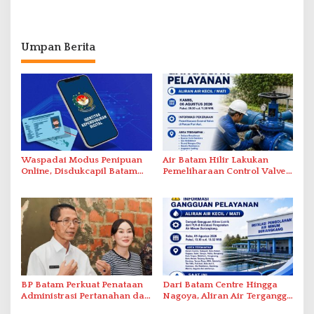
Umpan Berita
Waspadai Modus Penipuan
Air Batam Hilir Lakukan
Online, Disdukcapil Batam
Pemeliharaan Control Valve,
Tegaskan Aktivasi IKD Wajib
Ini Daftar Area Terdampak
Tatap Muka
BP Batam Perkuat Penataan
Dari Batam Centre Hingga
Administrasi Pertanahan dan
Nagoya, Aliran Air Terganggu
Pemanfaatan Ruang Laut
Akibat Listrik Padam di IPA