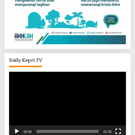
Daily Kepri TV
Pemutar
Video
00:00
02:35