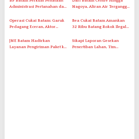
BP Batam Perkuat Penataan
Dari Batam Centre Hingga
s
Administrasi Pertanahan dan
Nagoya, Aliran Air Terganggu
Pemanfaatan Ruang Laut
Akibat Listrik Padam di IPA
Duriangkang
Operasi Cukai Batam: Garuk
Bea Cukai Batam Amankan
Pedagang Eceran, Aktor
32 Ribu Batang Rokok Ilegal
Intelektual Rokok Ilegal Tak
dalam Operasi Cukai
Tersentuh?
JNE Batam Hadirkan
Sikapi Laporan Gesekan
Layanan Pengiriman Paket ke
Penertiban Lahan, Tim
Singapura Mulai Rp100 Ribu
Hukum Terlapor Memenuhi
Undangan Klarifikasi Polresta
Bukittinggi