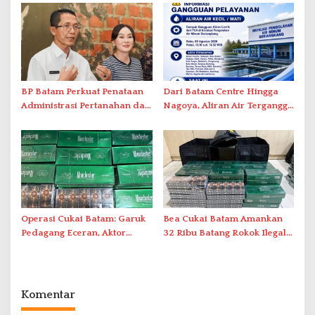
Tatap Muka
BP Batam Perkuat Penataan
Dari Batam Centre Hingga
Administrasi Pertanahan dan
Nagoya, Aliran Air Terganggu
Pemanfaatan Ruang Laut
Akibat Listrik Padam di IPA
Duriangkang
Operasi Cukai Batam: Garuk
Bea Cukai Batam Amankan
Pedagang Eceran, Aktor
32 Ribu Batang Rokok Ilegal
Intelektual Rokok Ilegal Tak
dalam Operasi Cukai
Tersentuh?
Komentar