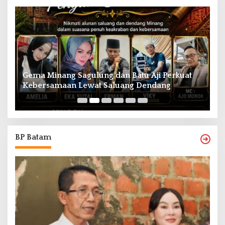
Gema Minang Sagulung dan Batu Aji Perkuat
A
Kebersamaan Lewat Saluang Dendang
H
BP Batam