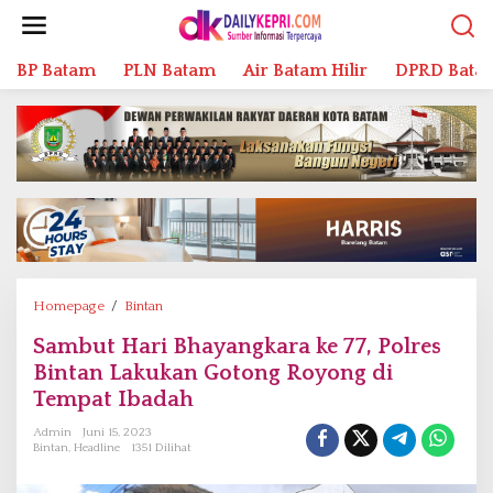
L
e
w
BP Batam
PLN Batam
Air Batam Hilir
DPRD Bata
a
t
i
k
e
k
o
n
t
e
n
Homepage
/
Bintan
S
a
Sambut Hari Bhayangkara ke 77, Polres
m
Bintan Lakukan Gotong Royong di
b
u
Tempat Ibadah
t
Admin
Juni 15, 2023
H
Bintan
,
Headline
1351 Dilihat
a
r