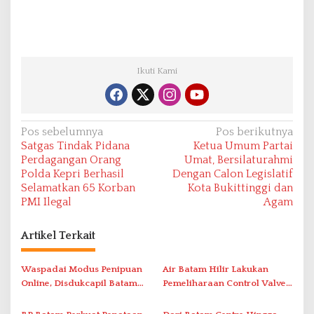
Ikuti Kami
N
Pos sebelumnya
Pos berikutnya
Satgas Tindak Pidana
Ketua Umum Partai
a
Perdagangan Orang
Umat, Bersilaturahmi
v
Polda Kepri Berhasil
Dengan Calon Legislatif
Selamatkan 65 Korban
Kota Bukittinggi dan
i
PMI Ilegal
Agam
g
a
Artikel Terkait
s
i
Waspadai Modus Penipuan
Air Batam Hilir Lakukan
Online, Disdukcapil Batam
Pemeliharaan Control Valve,
p
Tegaskan Aktivasi IKD Wajib
Ini Daftar Area Terdampak
o
Tatap Muka