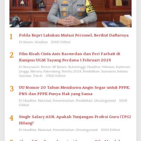
1
Polda Kepri Lakukan Mutasi Personel, Berikut Daftarnya
Di Batam, Headline
23419 Dilihat
2
Film Kisah Cinta Anis Baswedan dan Feri Farhati di
Kampus UGM Tayang Perdana 1 Februari 2024
Di Banyuasin, Bintan, BP Batam, Bukittinggi, Headline, Hiburan, Karimun,
Lingga, Natuna, Palembang, Pemilu 2024, Pendidikan, Sumatera Selatan,
Sumbar, Tokoh
17825 Dilihat
3
UU Nomor 20 Tahun Membawa Angin Segar untuk PPPK.
PNS dan PPPK Punya Hak yang Sama
Di Headline, Nasional, Pemerintahan, Pendidikan, Uncategorized
15618
Dilihat
4
Single Salary ASN, Apakah Tunjangan Profesi Guru (TPG)
Hilang?
Di Headline, Nasional, Pemerintahan, Uncategorized
15395 Dilihat