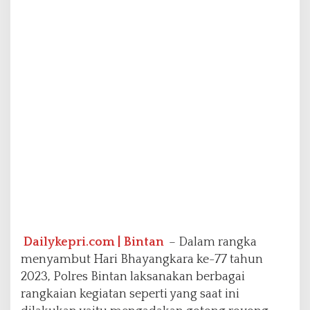
s
B
i
n
t
a
n
L
a
k
u
k
a
n
G
o
t
o
Dailykepri.com | Bintan
– Dalam rangka
n
menyambut Hari Bhayangkara ke-77 tahun
g
2023, Polres Bintan laksanakan berbagai
R
rangkaian kegiatan seperti yang saat ini
o
y