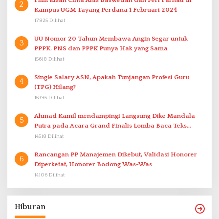
Film Kisah Cinta Anis Baswedan dan Feri Farhati di
2
Kampus UGM Tayang Perdana 1 Februari 2024
17825 Dilihat
UU Nomor 20 Tahun Membawa Angin Segar untuk
3
PPPK. PNS dan PPPK Punya Hak yang Sama
15618 Dilihat
Single Salary ASN, Apakah Tunjangan Profesi Guru
4
(TPG) Hilang?
15395 Dilihat
Ahmad Kamil mendampingi Langsung Dike Mandala
5
Putra pada Acara Grand Finalis Lomba Baca Teks
Proklamasi Mirip Bung Karno di Bali
14518 Dilihat
Rancangan PP Manajemen Dikebut, Validasi Honorer
6
Diperketat, Honorer Bodong Was-Was
14106 Dilihat
Hiburan