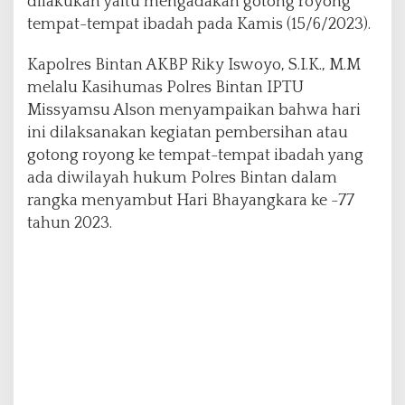
dilakukan yaitu mengadakan gotong royong
o
tempat-tempat ibadah pada Kamis (15/6/2023).
n
g
Kapolres Bintan AKBP Riky Iswoyo, S.I.K., M.M
d
melalu Kasihumas Polres Bintan IPTU
i
T
Missyamsu Alson menyampaikan bahwa hari
e
ini dilaksanakan kegiatan pembersihan atau
m
gotong royong ke tempat-tempat ibadah yang
p
ada diwilayah hukum Polres Bintan dalam
a
t
rangka menyambut Hari Bhayangkara ke -77
I
tahun 2023.
b
a
d
a
h