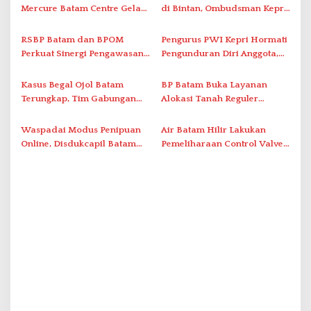
Mercure Batam Centre Gelar
di Bintan, Ombudsman Kepri
p
Promo Kuliner ‘Flavours of
Serap Keluhan Bansos hingga
o
Nusantara’
Solar Nelayan
RSBP Batam dan BPOM
Pengurus PWI Kepri Hormati
s
Perkuat Sinergi Pengawasan
Pengunduran Diri Anggota,
Distribusi Obat dan
Segera Koordinasi
Pelayanan Kefarmasian
Administrasi ke Pusat
Kasus Begal Ojol Batam
BP Batam Buka Layanan
Terungkap, Tim Gabungan
Alokasi Tanah Reguler
Polda Kepri Bekuk Pelaku di
Berbasis Digital Melalui LMS
Simpang Dam
Waspadai Modus Penipuan
Air Batam Hilir Lakukan
Online, Disdukcapil Batam
Pemeliharaan Control Valve,
Tegaskan Aktivasi IKD Wajib
Ini Daftar Area Terdampak
Tatap Muka