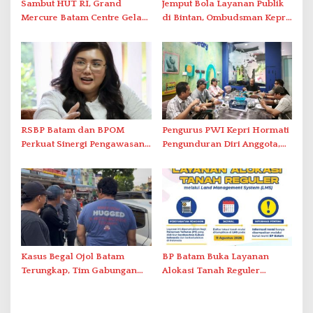
Sambut HUT RI, Grand
Jemput Bola Layanan Publik
Mercure Batam Centre Gelar
di Bintan, Ombudsman Kepri
Promo Kuliner ‘Flavours of
Serap Keluhan Bansos hingga
Nusantara’
Solar Nelayan
RSBP Batam dan BPOM
Pengurus PWI Kepri Hormati
Perkuat Sinergi Pengawasan
Pengunduran Diri Anggota,
Distribusi Obat dan
Segera Koordinasi
Pelayanan Kefarmasian
Administrasi ke Pusat
Kasus Begal Ojol Batam
BP Batam Buka Layanan
Terungkap, Tim Gabungan
Alokasi Tanah Reguler
Polda Kepri Bekuk Pelaku di
Berbasis Digital Melalui LMS
Simpang Dam