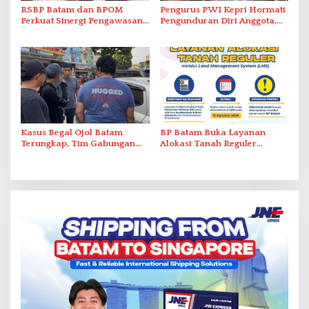
RSBP Batam dan BPOM
Pengurus PWI Kepri Hormati
Perkuat Sinergi Pengawasan
Pengunduran Diri Anggota,
Distribusi Obat dan
Segera Koordinasi
Pelayanan Kefarmasian
Administrasi ke Pusat
Kasus Begal Ojol Batam
BP Batam Buka Layanan
Terungkap, Tim Gabungan
Alokasi Tanah Reguler
Polda Kepri Bekuk Pelaku di
Berbasis Digital Melalui LMS
Simpang Dam