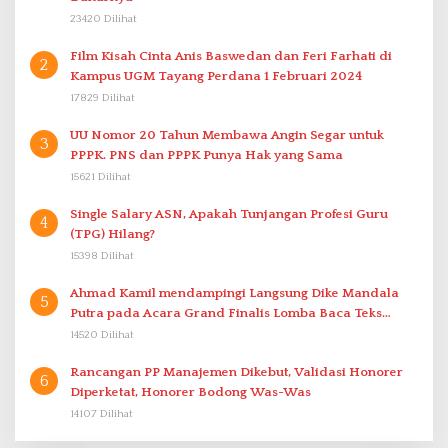
23420 Dilihat
Film Kisah Cinta Anis Baswedan dan Feri Farhati di
2
Kampus UGM Tayang Perdana 1 Februari 2024
17829 Dilihat
UU Nomor 20 Tahun Membawa Angin Segar untuk
3
PPPK. PNS dan PPPK Punya Hak yang Sama
15621 Dilihat
Single Salary ASN, Apakah Tunjangan Profesi Guru
4
(TPG) Hilang?
15398 Dilihat
Ahmad Kamil mendampingi Langsung Dike Mandala
5
Putra pada Acara Grand Finalis Lomba Baca Teks
Proklamasi Mirip Bung Karno di Bali
14520 Dilihat
Rancangan PP Manajemen Dikebut, Validasi Honorer
6
Diperketat, Honorer Bodong Was-Was
14107 Dilihat