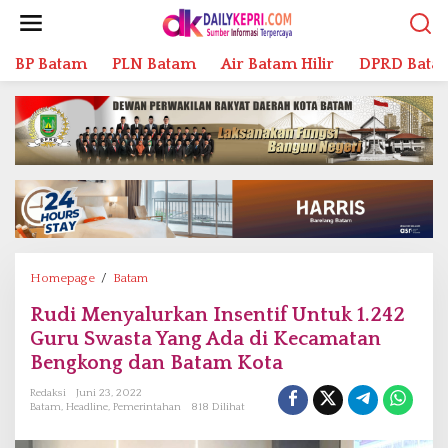
L
e
w
BP Batam
PLN Batam
Air Batam Hilir
DPRD Bata
a
t
i
k
e
k
o
n
t
e
n
Homepage
/
Batam
R
u
Rudi Menyalurkan Insentif Untuk 1.242
d
Guru Swasta Yang Ada di Kecamatan
i
M
Bengkong dan Batam Kota
e
Redaksi
Juni 23, 2022
n
Batam
,
Headline
,
Pemerintahan
818 Dilihat
y
a