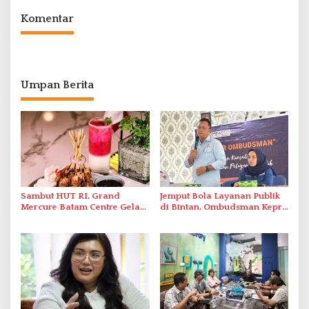
Komentar
Umpan Berita
Sambut HUT RI, Grand
Jemput Bola Layanan Publik
Mercure Batam Centre Gelar
di Bintan, Ombudsman Kepri
Promo Kuliner ‘Flavours of
Serap Keluhan Bansos hingga
Nusantara’
Solar Nelayan