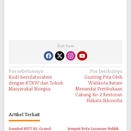
Ikuti Kami
N
Pos sebelumnya
Pos berikutnya
Rudi bersilaturahmi
Gunting Pita Oleh
a
dengan RTRW dan Tokoh
Walikota Batam
v
Masyarakat Nongsa
Menandai Pembukaan
Cabang Ke-2 Restoran
i
Hakata Ikkousha
g
a
Artikel Terkait
s
i
Sambut HUT RI, Grand
Jemput Bola Layanan Publik