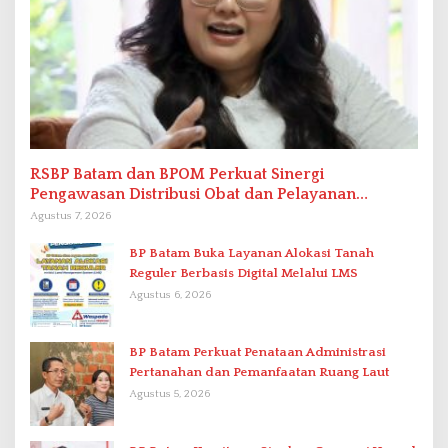
RSBP Batam dan BPOM Perkuat Sinergi
Pengawasan Distribusi Obat dan Pelayanan
Kefarmasian
Agustus 7, 2026
BP Batam Buka Layanan Alokasi Tanah
Reguler Berbasis Digital Melalui LMS
Agustus 6, 2026
BP Batam Perkuat Penataan Administrasi
Pertanahan dan Pemanfaatan Ruang Laut
Agustus 5, 2026