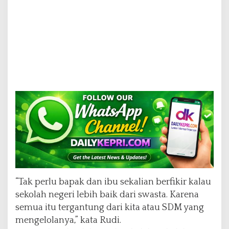
m
K
o
t
a
“Tak perlu bapak dan ibu sekalian berfikir kalau
sekolah negeri lebih baik dari swasta. Karena
semua itu tergantung dari kita atau SDM yang
mengelolanya,” kata Rudi.