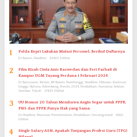
1
Polda Kepri Lakukan Mutasi Personel, Berikut Daftarnya
Di Batam, Headline
23420 Dilihat
2
Film Kisah Cinta Anis Baswedan dan Feri Farhati di
Kampus UGM Tayang Perdana 1 Februari 2024
Di Banyuasin, Bintan, BP Batam, Bukittinggi, Headline, Hiburan, Karimun,
Lingga, Natuna, Palembang, Pemilu 2024, Pendidikan, Sumatera Selatan,
Sumbar, Tokoh
17829 Dilihat
3
UU Nomor 20 Tahun Membawa Angin Segar untuk PPPK.
PNS dan PPPK Punya Hak yang Sama
Di Headline, Nasional, Pemerintahan, Pendidikan, Uncategorized
15621
Dilihat
4
Single Salary ASN, Apakah Tunjangan Profesi Guru (TPG)
Hilang?