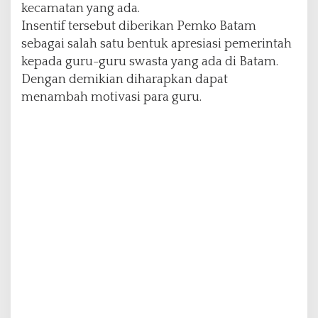
kecamatan yang ada.
c
a
Insentif tersebut diberikan Pemko Batam
m
sebagai salah satu bentuk apresiasi pemerintah
a
kepada guru-guru swasta yang ada di Batam.
t
Dengan demikian diharapkan dapat
a
n
menambah motivasi para guru.
B
e
n
g
k
o
n
g
d
a
n
B
a
t
a