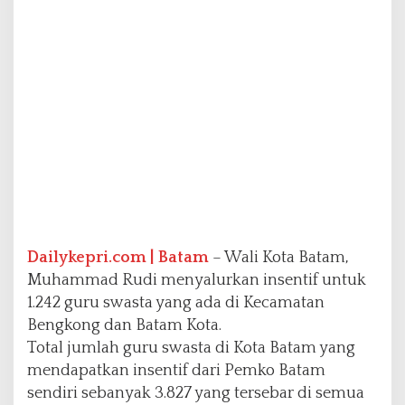
4
2
G
u
r
u
S
w
a
s
t
a
Y
a
n
Dailykepri.com | Batam
– Wali Kota Batam,
g
Muhammad Rudi menyalurkan insentif untuk
A
1.242 guru swasta yang ada di Kecamatan
d
Bengkong dan Batam Kota.
a
d
Total jumlah guru swasta di Kota Batam yang
i
mendapatkan insentif dari Pemko Batam
K
sendiri sebanyak 3.827 yang tersebar di semua
e