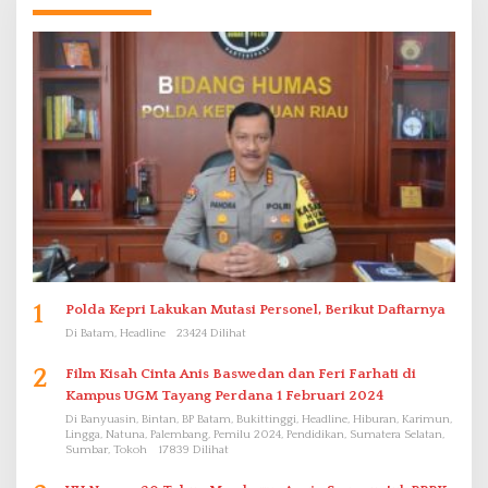
1
Polda Kepri Lakukan Mutasi Personel, Berikut Daftarnya
Di Batam, Headline
23424 Dilihat
2
Film Kisah Cinta Anis Baswedan dan Feri Farhati di
Kampus UGM Tayang Perdana 1 Februari 2024
Di Banyuasin, Bintan, BP Batam, Bukittinggi, Headline, Hiburan, Karimun,
Lingga, Natuna, Palembang, Pemilu 2024, Pendidikan, Sumatera Selatan,
Sumbar, Tokoh
17839 Dilihat