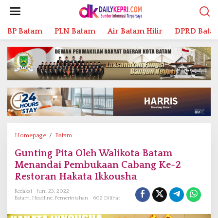
L
e
w
BP Batam
PLN Batam
Air Batam Hilir
DPRD Bata
a
t
i
k
e
k
o
n
t
e
n
Homepage
/
Batam
G
u
Gunting Pita Oleh Walikota Batam
n
Menandai Pembukaan Cabang Ke-2
t
i
Restoran Hakata Ikkousha
n
Redaksi
Juni 23, 2022
g
Batam
,
Headline
,
Pemerintahan
602 Dilihat
P
i