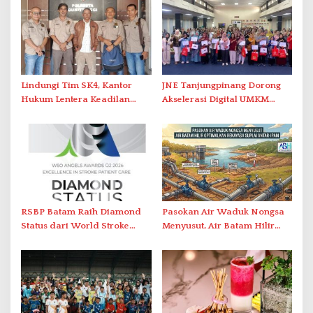
Lindungi Tim SK4, Kantor
JNE Tanjungpinang Dorong
Hukum Lentera Keadilan
Akselerasi Digital UMKM
Laporkan Dugaan
Lewat AIM ASEAN Roadshow
Perlawanan ke Petugas di
2026
Bukik Batarah
RSBP Batam Raih Diamond
Pasokan Air Waduk Nongsa
Status dari World Stroke
Menyusut, Air Batam Hilir
Organization untuk
Optimalkan Rekayasa Suplai
Penanganan Stroke
Antar-IPAM
Berstandar Internasional