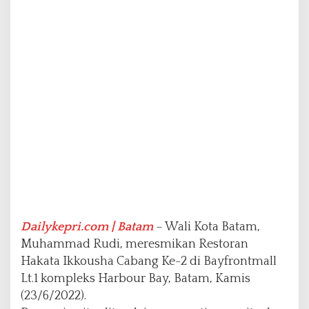
a
n
d
a
i
P
e
m
b
u
k
a
a
n
C
a
b
Dailykepri.com | Batam
– Wali Kota Batam,
a
Muhammad Rudi, meresmikan Restoran
n
Hakata Ikkousha Cabang Ke-2 di Bayfrontmall
g
Lt.1 kompleks Harbour Bay, Batam, Kamis
K
e
(23/6/2022).
-