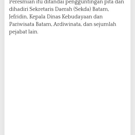
Peresmian itu ditandai pengguntingan pita dan
2
dihadiri Sekretaris Daerah (Sekda) Batam,
R
Jefridin, Kepala Dinas Kebudayaan dan
e
s
Pariwisata Batam, Ardiwinata, dan sejumlah
t
pejabat lain.
o
r
a
n
H
a
k
a
t
a
I
k
k
o
u
s
h