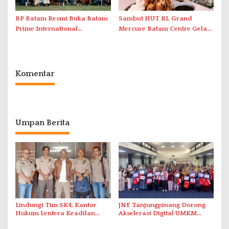
BP Batam Resmi Buka Batam
Sambut HUT RI, Grand
Prime International
Mercure Batam Centre Gelar
Grassroot Football Festival
Promo Kuliner ‘Flavours of
2026 di Stadion Temenggung
Nusantara’
Abdul Jamal
Komentar
Umpan Berita
Lindungi Tim SK4, Kantor
JNE Tanjungpinang Dorong
Hukum Lentera Keadilan
Akselerasi Digital UMKM
Laporkan Dugaan
Lewat AIM ASEAN Roadshow