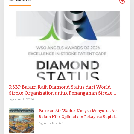
RSBP Batam Raih Diamond Status dari World
Stroke Organization untuk Penanganan Stroke
Berstandar Internasional
Agustus 8, 2026
Pasokan Air Waduk Nongsa Menyusut, Air
Batam Hilir Optimalkan Rekayasa Suplai
Antar-IPAM
Agustus 8, 2026