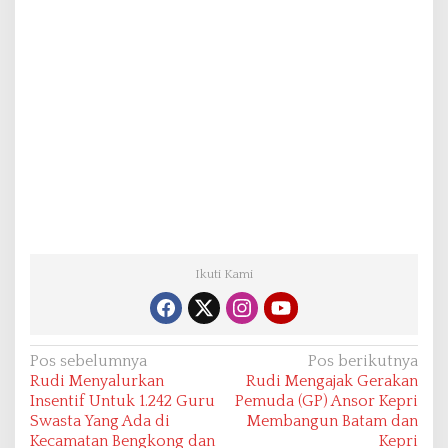
Ikuti Kami
N
Pos sebelumnya
Pos berikutnya
Rudi Menyalurkan
Rudi Mengajak Gerakan
a
Insentif Untuk 1.242 Guru
Pemuda (GP) Ansor Kepri
v
Swasta Yang Ada di
Membangun Batam dan
Kecamatan Bengkong dan
Kepri