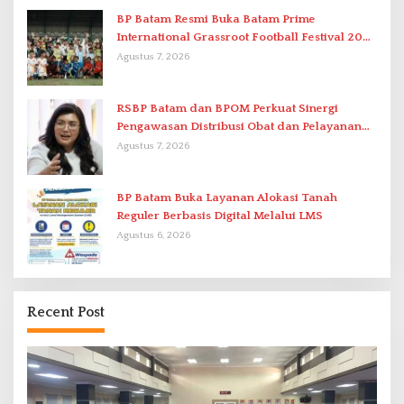
BP Batam Resmi Buka Batam Prime
International Grassroot Football Festival 2026
di Stadion Temenggung Abdul Jamal
Agustus 7, 2026
RSBP Batam dan BPOM Perkuat Sinergi
Pengawasan Distribusi Obat dan Pelayanan
Kefarmasian
Agustus 7, 2026
BP Batam Buka Layanan Alokasi Tanah
Reguler Berbasis Digital Melalui LMS
Agustus 6, 2026
Recent Post