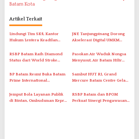
i
Batam Kota
g
a
Artikel Terkait
s
i
Lindungi Tim SK4, Kantor
JNE Tanjungpinang Dorong
Hukum Lentera Keadilan
Akselerasi Digital UMKM
p
Laporkan Dugaan
Lewat AIM ASEAN Roadshow
o
Perlawanan ke Petugas di
2026
RSBP Batam Raih Diamond
Pasokan Air Waduk Nongsa
s
Bukik Batarah
Status dari World Stroke
Menyusut, Air Batam Hilir
Organization untuk
Optimalkan Rekayasa Suplai
Penanganan Stroke
Antar-IPAM
BP Batam Resmi Buka Batam
Sambut HUT RI, Grand
Berstandar Internasional
Prime International
Mercure Batam Centre Gelar
Grassroot Football Festival
Promo Kuliner ‘Flavours of
2026 di Stadion Temenggung
Nusantara’
Jemput Bola Layanan Publik
RSBP Batam dan BPOM
Abdul Jamal
di Bintan, Ombudsman Kepri
Perkuat Sinergi Pengawasan
Serap Keluhan Bansos hingga
Distribusi Obat dan
Solar Nelayan
Pelayanan Kefarmasian