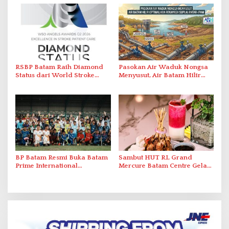
Perlawanan ke Petugas di
2026
Bukik Batarah
RSBP Batam Raih Diamond
Pasokan Air Waduk Nongsa
Status dari World Stroke
Menyusut, Air Batam Hilir
Organization untuk
Optimalkan Rekayasa Suplai
Penanganan Stroke
Antar-IPAM
Berstandar Internasional
BP Batam Resmi Buka Batam
Sambut HUT RI, Grand
Prime International
Mercure Batam Centre Gelar
Grassroot Football Festival
Promo Kuliner ‘Flavours of
2026 di Stadion Temenggung
Nusantara’
Abdul Jamal