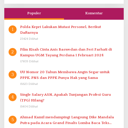
Populer
Komentar
Polda Kepri Lakukan Mutasi Personel, Berikut
1
Daftarnya
23424 Dilihat
Film Kisah Cinta Anis Baswedan dan Feri Farhati di
2
Kampus UGM Tayang Perdana 1 Februari 2024
17839 Dilihat
UU Nomor 20 Tahun Membawa Angin Segar untuk
3
PPPK. PNS dan PPPK Punya Hak yang Sama
15623 Dilihat
Single Salary ASN, Apakah Tunjangan Profesi Guru
4
(TPG) Hilang?
15404 Dilihat
Ahmad Kamil mendampingi Langsung Dike Mandala
5
Putra pada Acara Grand Finalis Lomba Baca Teks