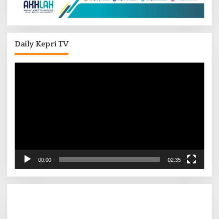
Daily Kepri TV
Pemutar
Video
00:00
02:35