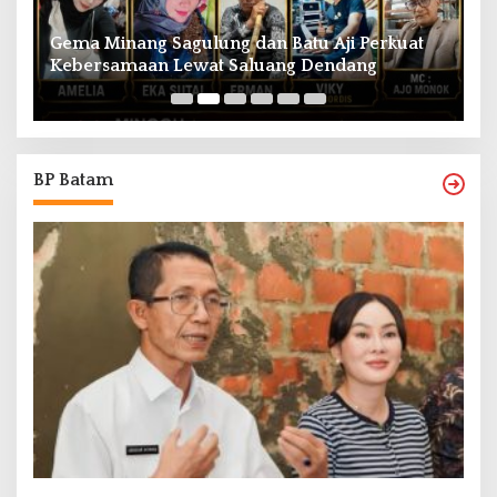
Gema Minang Sagulung dan Batu Aji Perkuat
A
Kebersamaan Lewat Saluang Dendang
H
BP Batam