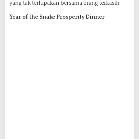
yang tak terlupakan bersama orang terkasih.
r
e
Year of the Snake Prosperity Dinner
l
a
n
g
B
a
t
a
m