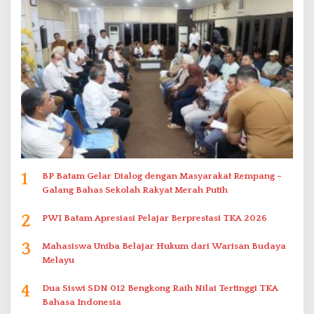
1
BP Batam Gelar Dialog dengan Masyarakat Rempang –
Galang Bahas Sekolah Rakyat Merah Putih
2
PWI Batam Apresiasi Pelajar Berprestasi TKA 2026
3
Mahasiswa Uniba Belajar Hukum dari Warisan Budaya
Melayu
4
Dua Siswi SDN 012 Bengkong Raih Nilai Tertinggi TKA
Bahasa Indonesia