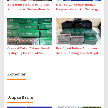
BP Batam Perkuat Penataan
Dari Batam Centre Hingga
Administrasi Pertanahan dan
Nagoya, Aliran Air Terganggu
Pemanfaatan Ruang Laut
Akibat Listrik Padam di IPA
Duriangkang
Operasi Cukai Batam: Garuk
Bea Cukai Batam Amankan
Pedagang Eceran, Aktor
32 Ribu Batang Rokok Ilegal
Intelektual Rokok Ilegal Tak
dalam Operasi Cukai
Tersentuh?
Komentar
Umpan Berita