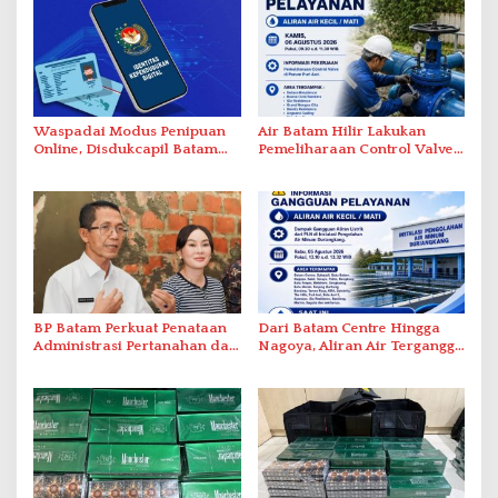
Waspadai Modus Penipuan
Air Batam Hilir Lakukan
Online, Disdukcapil Batam
Pemeliharaan Control Valve,
Tegaskan Aktivasi IKD Wajib
Ini Daftar Area Terdampak
Tatap Muka
BP Batam Perkuat Penataan
Dari Batam Centre Hingga
Administrasi Pertanahan dan
Nagoya, Aliran Air Terganggu
Pemanfaatan Ruang Laut
Akibat Listrik Padam di IPA
Duriangkang