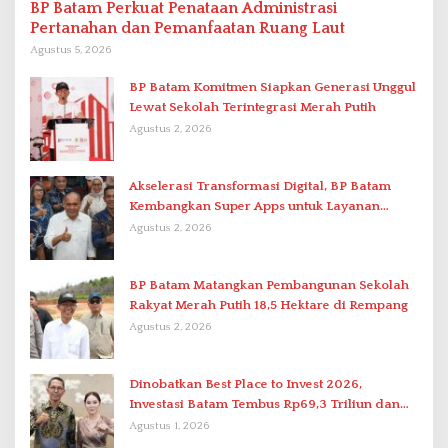
BP Batam Perkuat Penataan Administrasi
Pertanahan dan Pemanfaatan Ruang Laut
Agustus 5, 2026
BP Batam Komitmen Siapkan Generasi Unggul
Lewat Sekolah Terintegrasi Merah Putih
Agustus 2, 2026
Akselerasi Transformasi Digital, BP Batam
Kembangkan Super Apps untuk Layanan
Terpadu
Agustus 2, 2026
BP Batam Matangkan Pembangunan Sekolah
Rakyat Merah Putih 18,5 Hektare di Rempang
Agustus 2, 2026
Dinobatkan Best Place to Invest 2026,
Investasi Batam Tembus Rp69,3 Triliun dan
Ekonomi Tumbuh 6,76 Persen
Agustus 1, 2026