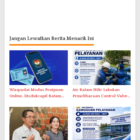
Jangan Lewatkan Berita Menarik Ini
Waspadai Modus Penipuan
Air Batam Hilir Lakukan
Online, Disdukcapil Batam
Pemeliharaan Control Valve,
Tegaskan Aktivasi IKD Wajib
Ini Daftar Area Terdampak
Tatap Muka