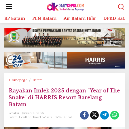
L
e
w
BP Batam
PLN Batam
Air Batam Hilir
DPRD Bata
a
t
i
k
e
k
o
n
t
e
n
Homepage
/
Batam
R
a
Rayakan Imlek 2025 dengan “Year of The
y
Snake” di HARRIS Resort Barelang
a
k
Batam
a
Redaksi
Januari 15, 2025
n
Batam
,
Headline
,
Travel
,
Wisata
3724 Dilihat
I
m