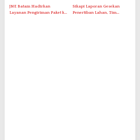
Tersentuh?
JNE Batam Hadirkan
Sikapi Laporan Gesekan
Layanan Pengiriman Paket ke
Penertiban Lahan, Tim
Singapura Mulai Rp100 Ribu
Hukum Terlapor Memenuhi
Undangan Klarifikasi Polresta
Bukittinggi