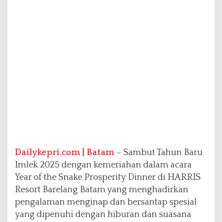
e
S
n
a
k
e
"
d
i
H
A
R
R
I
S
R
Dailykepri.com | Batam
– Sambut Tahun Baru
e
Imlek 2025 dengan kemeriahan dalam acara
s
Year of the Snake Prosperity Dinner di HARRIS
o
Resort Barelang Batam yang menghadirkan
r
t
pengalaman menginap dan bersantap spesial
B
yang dipenuhi dengan hiburan dan suasana
a