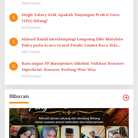
15618 Dilihat
Single Salary ASN, Apakah Tunjangan Profesi Guru
4
(TPG) Hilang?
15395 Dilihat
Ahmad Kamil mendampingi Langsung Dike Mandala
5
Putra pada Acara Grand Finalis Lomba Baca Teks
Proklamasi Mirip Bung Karno di Bali
14517 Dilihat
Rancangan PP Manajemen Dikebut, Validasi Honorer
6
Diperketat, Honorer Bodong Was-Was
14106 Dilihat
Hiburan