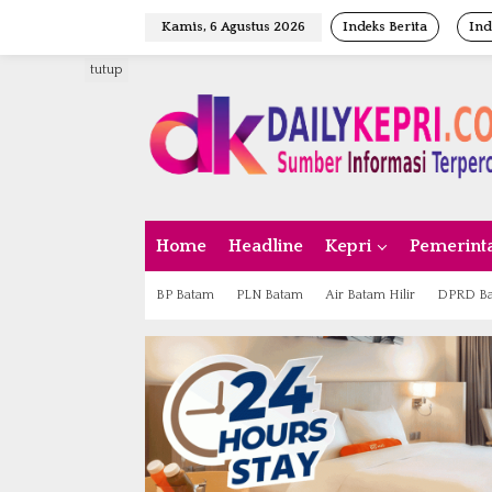
L
Kamis, 6 Agustus 2026
Indeks Berita
Ind
e
w
tutup
a
t
i
k
e
k
o
n
Home
Headline
Kepri
Pemerint
t
e
n
BP Batam
PLN Batam
Air Batam Hilir
DPRD B