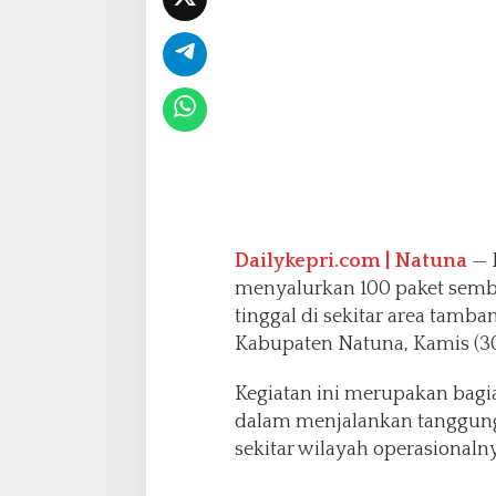
a
n
U
t
a
r
a
s
e
b
a
g
Dailykepri.com | Natuna
— P
a
menyalurkan 100 paket semb
i
tinggal di sekitar area tamb
W
Kabupaten Natuna, Kamis (30
u
j
u
Kegiatan ini merupakan bag
d
dalam menjalankan tanggung
T
sekitar wilayah operasionalny
a
n