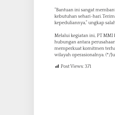
“Bantuan ini sangat memba
kebutuhan sehari-hari. Teri
kepeduliannya,” ungkap salah
Melalui kegiatan ini, PT MM
hubungan antara perusahaan 
memperkuat komitmen terha
wilayah operasionalnya. (*/Jul
Post Views:
371