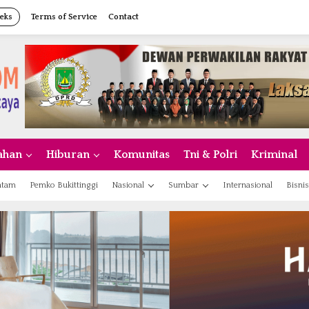
eks
Terms of Service
Contact
ahan
Hiburan
Komunitas
Tni & Polri
Kriminal
atam
Pemko Bukittinggi
Nasional
Sumbar
Internasional
Bisnis